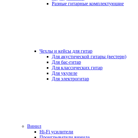
Разные гитарные комплектующие
Чехлы и кейсы для гитар
Для акустической гитары (вестерн)
Для бас-гитар
Для классических гитар
Для укулеле
Для электрогитар
Винил
Hi-Fi усилители
Проигрыватели винила