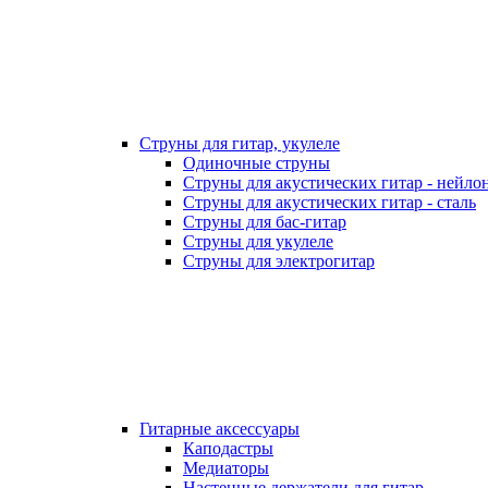
Струны для гитар, укулеле
Одиночные струны
Струны для акустических гитар - нейло
Струны для акустических гитар - сталь
Струны для бас-гитар
Струны для укулеле
Струны для электрогитар
Гитарные аксессуары
Каподастры
Медиаторы
Настенные держатели для гитар