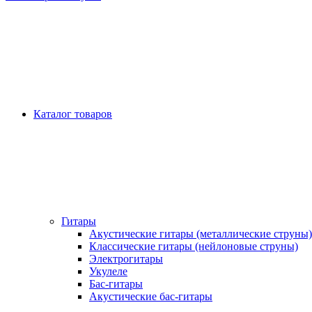
Каталог товаров
Гитары
Акустические гитары (металлические струны)
Классические гитары (нейлоновые струны)
Электрогитары
Укулеле
Бас-гитары
Акустические бас-гитары