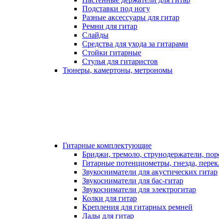
Подставки под ногу
Разные аксессуары для гитар
Ремни для гитар
Слайды
Средства для ухода за гитарами
Стойки гитарные
Стулья для гитаристов
Тюнеры, камертоны, метрономы
Гитарные комплектующие
Бриджи, тремоло, струнодержатели, по
Гитарные потенциометры, гнезда, пере
Звукосниматели для акустических гитар
Звукосниматели для бас-гитар
Звукосниматели для электрогитар
Колки для гитар
Крепления для гитарных ремней
Лады для гитар