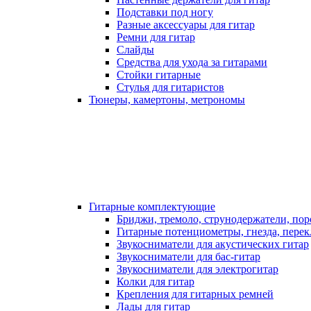
Подставки под ногу
Разные аксессуары для гитар
Ремни для гитар
Слайды
Средства для ухода за гитарами
Стойки гитарные
Стулья для гитаристов
Тюнеры, камертоны, метрономы
Гитарные комплектующие
Бриджи, тремоло, струнодержатели, по
Гитарные потенциометры, гнезда, пере
Звукосниматели для акустических гитар
Звукосниматели для бас-гитар
Звукосниматели для электрогитар
Колки для гитар
Крепления для гитарных ремней
Лады для гитар