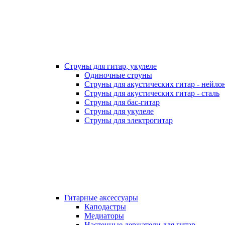
Струны для гитар, укулеле
Одиночные струны
Струны для акустических гитар - нейло
Струны для акустических гитар - сталь
Струны для бас-гитар
Струны для укулеле
Струны для электрогитар
Гитарные аксессуары
Каподастры
Медиаторы
Настенные держатели для гитар