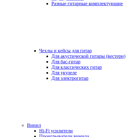
Разные гитарные комплектующие
Чехлы и кейсы для гитар
Для акустической гитары (вестерн)
Для бас-гитар
Для классических гитар
Для укулеле
Для электрогитар
Винил
Hi-Fi усилители
Проигрыватели винила