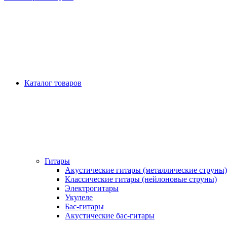
Каталог товаров
Гитары
Акустические гитары (металлические струны)
Классические гитары (нейлоновые струны)
Электрогитары
Укулеле
Бас-гитары
Акустические бас-гитары