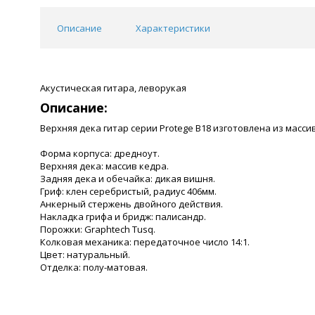
Описание
Характеристики
Акустическая гитара, леворукая
Описание:
Верхняя дека гитар серии Protege B18 изготовлена из масси
Форма корпуса: дредноут.
Верхняя дека: массив
кедра.
Задняя дека и обечайка: дикая вишня.
Гриф: клен серебристый, радиус 406мм.
Анкерный стержень двойного действия.
Накладка грифа и бридж: палисандр.
Порожки: Graphtech Tusq.
Колковая механика: передаточное число 14:1.
Цвет: натуральный.
Отделка: полу-матовая.