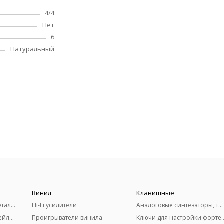
4/4
Нет
6
Натуральный
Винил
Клавишные
Акустические гитары (металлические струны)
Hi-Fi усилители
Аналоговые синтезаторы, терменвоксы
Классические гитары (нейлоновые струны)
Проигрыватели винила
Ключи для настро