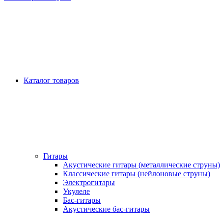
Каталог товаров
Гитары
Акустические гитары (металлические струны)
Классические гитары (нейлоновые струны)
Электрогитары
Укулеле
Бас-гитары
Акустические бас-гитары