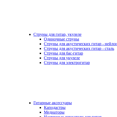
Струны для гитар, укулеле
Одиночные струны
Струны для акустических гитар - нейло
Струны для акустических гитар - сталь
Струны для бас-гитар
Струны для укулеле
Струны для электрогитар
Гитарные аксессуары
Каподастры
Медиаторы
Настенные держатели для гитар