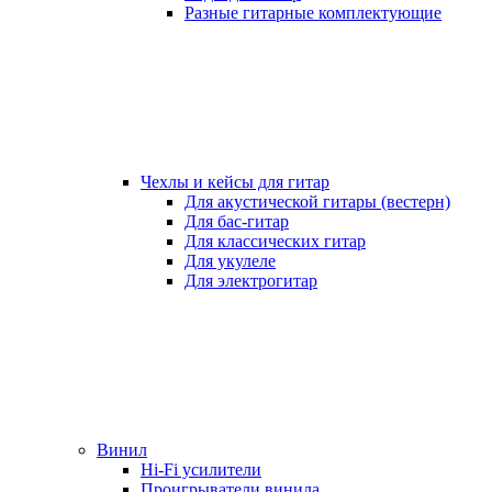
Разные гитарные комплектующие
Чехлы и кейсы для гитар
Для акустической гитары (вестерн)
Для бас-гитар
Для классических гитар
Для укулеле
Для электрогитар
Винил
Hi-Fi усилители
Проигрыватели винила