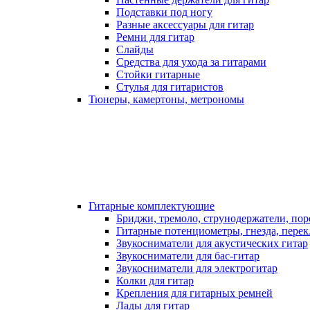
Подставки под ногу
Разные аксессуары для гитар
Ремни для гитар
Слайды
Средства для ухода за гитарами
Стойки гитарные
Стулья для гитаристов
Тюнеры, камертоны, метрономы
Гитарные комплектующие
Бриджи, тремоло, струнодержатели, по
Гитарные потенциометры, гнезда, пере
Звукосниматели для акустических гитар
Звукосниматели для бас-гитар
Звукосниматели для электрогитар
Колки для гитар
Крепления для гитарных ремней
Лады для гитар