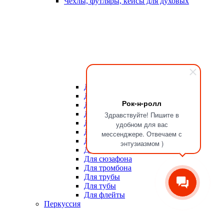
Чехлы, футляры, кейсы для духовых
Для мундштуков
Для тростей
Рок-н-ролл
Для альта
Для баритона
Здравствуйте! Пишите в
Для валторны
удобном для вас
Для гобоя
мессенджере. Отвечаем с
Для кларнета
энтузиазмом )
Для саксофона
Для сюзафона
Для тромбона
Для трубы
Для тубы
Для флейты
Перкуссия