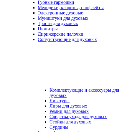
Губные гармошки
Мелодики, кларины, панфлейты
Электронные духовые
Мундштуки для духовых
Трости для духовых
Пюпитры
Дирижерские палочки
Сопутствующие для духовых
Комплектующие и аксессуары для
духовых
Лигатуры
Лиры для духовых
Ремни для духовых
Средства ухода для духовых
Стойки для духовых
Сурдины