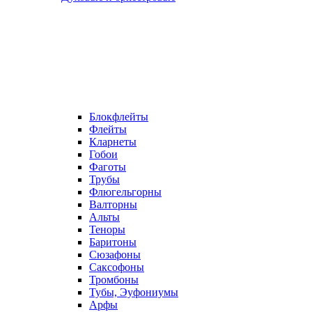
Блокфлейты
Флейты
Кларнеты
Гобои
Фаготы
Трубы
Флюгельгорны
Валторны
Альты
Теноры
Баритоны
Сюзафоны
Саксофоны
Тромбоны
Тубы, Эуфониумы
Арфы