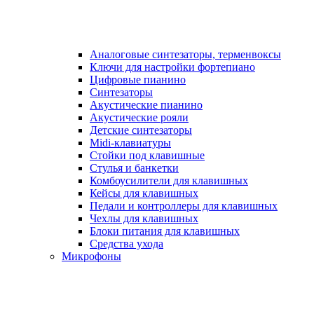
Аналоговые синтезаторы, терменвоксы
Ключи для настройки фортепиано
Цифровые пианино
Синтезаторы
Акустические пианино
Акустические рояли
Детские синтезаторы
Midi-клавиатуры
Стойки под клавишные
Стулья и банкетки
Комбоусилители для клавишных
Кейсы для клавишных
Педали и контроллеры для клавишных
Чехлы для клавишных
Блоки питания для клавишных
Средства ухода
Микрофоны