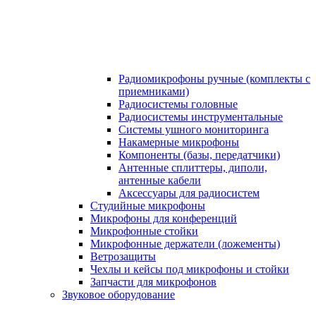
Радиомикрофоны ручные (комплекты с
приемниками)
Радиосистемы головные
Радиосистемы инструментальные
Системы ушного мониторинга
Накамерные микрофоны
Компоненты (базы, передатчики)
Антенные сплиттеры, диполи,
антенные кабели
Аксесcуары для радиосистем
Студийные микрофоны
Микрофоны для конференций
Микрофонные стойки
Микрофонные держатели (ложементы)
Ветрозащиты
Чехлы и кейсы под микрофоны и стойки
Запчасти для микрофонов
Звуковое оборудование