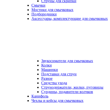
Струны для скрипки
Смычки
Мостики для смычковых
Подбородники
Аксеcсуары, комплектующие для смычковых
Звукосиматели для смычковых
Колки
Машинки
Подставки для струн
Разное
Средства ухода
Струнодержатели, жилки, пуговицы
Сурдины, подавители волчков
Канифоль
Чехлы и кейсы для смычковых