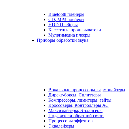
Bluetooth плейеры
CD, MP3 плейеры
HDD Плейеры
Кассетные проигрыватели
Мультимедиа плееры
Приборы обработки звука
Вокальные процессоры, гармонайзеры
Директ-боксы, Сплиттеры
Компрессоры, лимитеры, гейты
Кроссоверы, Контроллеры АС
Максимайзеры, Энхансеры
Подавители обратной связи
Процессоры эффектов
Эквалайзеры