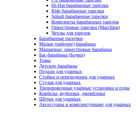
Hi-Hat барабанные тарелки
Ride барабанные тарелки
Splash барабанные тарелки
Комплекты барабанных тарелок
Оркестровые тарелки (Marching)
Чехлы для тарелок
Барабанные палочки
Малые (рабочие) барабаны
Маршевые, оркестровые барабаны
Бас-барабаны (Бочки)
Томы
Детские барабаны
Педали для ударных
Стойки и переходники для ударных
Стулья для ударных
Тренировочные ударные установки и пэды
Ковбелы, вудблоки, джемблоки
Щётки для ударных
Аксесcуары и комплектующие для ударных