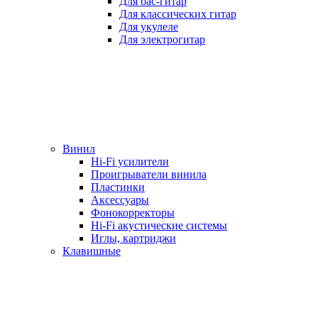
Для бас-гитар
Для классических гитар
Для укулеле
Для электрогитар
Винил
Hi-Fi усилители
Проигрыватели винила
Пластинки
Аксессуары
Фонокорректоры
Hi-Fi акустические системы
Иглы, картриджи
Клавишные