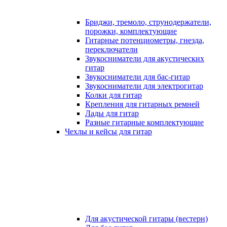
Бриджи, тремоло, струнодержатели,
порожки, комплектующие
Гитарные потенциометры, гнезда,
переключатели
Звукосниматели для акустических
гитар
Звукосниматели для бас-гитар
Звукосниматели для электрогитар
Колки для гитар
Крепления для гитарных ремней
Лады для гитар
Разные гитарные комплектующие
Чехлы и кейсы для гитар
Для акустической гитары (вестерн)