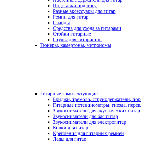
Подставки под ногу
Разные аксессуары для гитар
Ремни для гитар
Слайды
Средства для ухода за гитарами
Стойки гитарные
Стулья для гитаристов
Тюнеры, камертоны, метрономы
Гитарные комплектующие
Бриджи, тремоло, струнодержатели, по
Гитарные потенциометры, гнезда, пере
Звукосниматели для акустических гитар
Звукосниматели для бас-гитар
Звукосниматели для электрогитар
Колки для гитар
Крепления для гитарных ремней
Лады для гитар