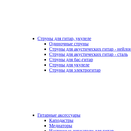
Струны для гитар, укулеле
Одиночные струны
Струны для акустических гитар - нейло
Струны для акустических гитар - сталь
Струны для бас-гитар
Струны для укулеле
Струны для электрогитар
Гитарные аксессуары
Каподастры
Медиаторы
Настенные держатели для гитар