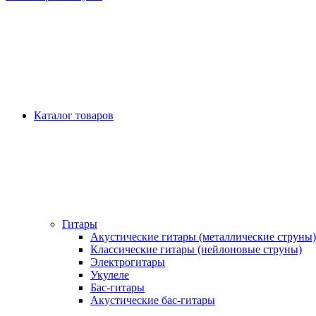
Каталог товаров
Гитары
Акустические гитары (металлические струны)
Классические гитары (нейлоновые струны)
Электрогитары
Укулеле
Бас-гитары
Акустические бас-гитары