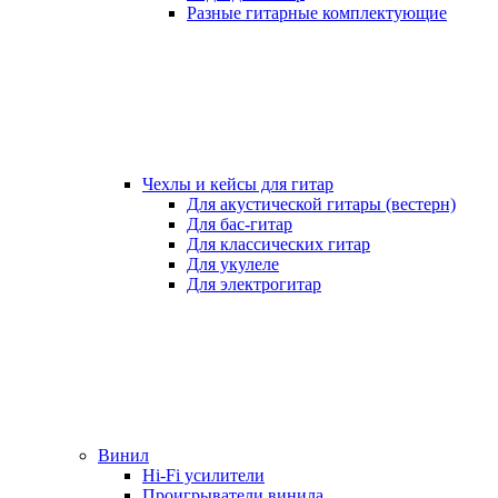
Разные гитарные комплектующие
Чехлы и кейсы для гитар
Для акустической гитары (вестерн)
Для бас-гитар
Для классических гитар
Для укулеле
Для электрогитар
Винил
Hi-Fi усилители
Проигрыватели винила