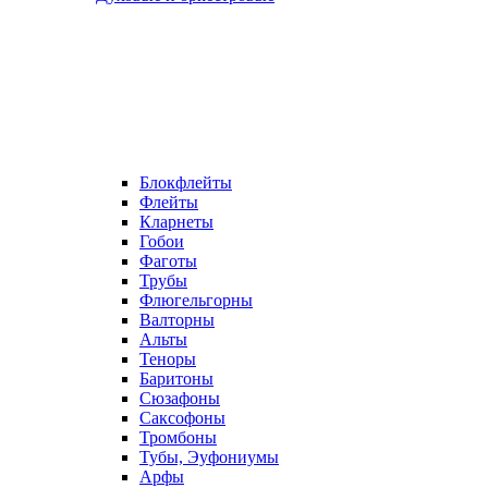
Блокфлейты
Флейты
Кларнеты
Гобои
Фаготы
Трубы
Флюгельгорны
Валторны
Альты
Теноры
Баритоны
Сюзафоны
Саксофоны
Тромбоны
Тубы, Эуфониумы
Арфы