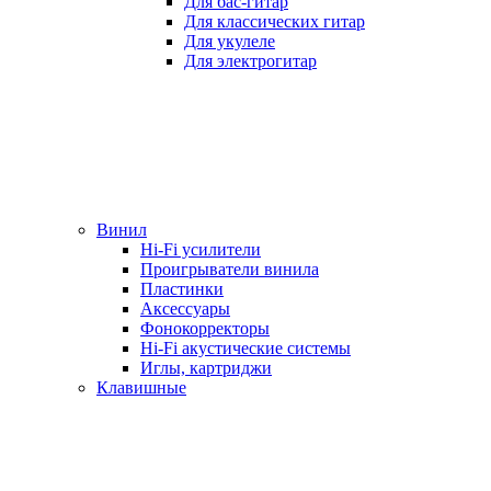
Для бас-гитар
Для классических гитар
Для укулеле
Для электрогитар
Винил
Hi-Fi усилители
Проигрыватели винила
Пластинки
Аксессуары
Фонокорректоры
Hi-Fi акустические системы
Иглы, картриджи
Клавишные