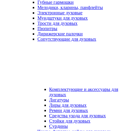
Губные гармошки
Мелодики, кларины, панфлейты
Электронные духовые
Мундштуки для духовых
Трости для духовых
Пюпитры
Дирижерские палочки
Сопутствующие для духовых
Комплектующие и аксессуары для
духовых
Лигатуры
Лиры для духовых
Ремни для духовых
Средства ухода для духовых
Стойки для духовых
Сурдины