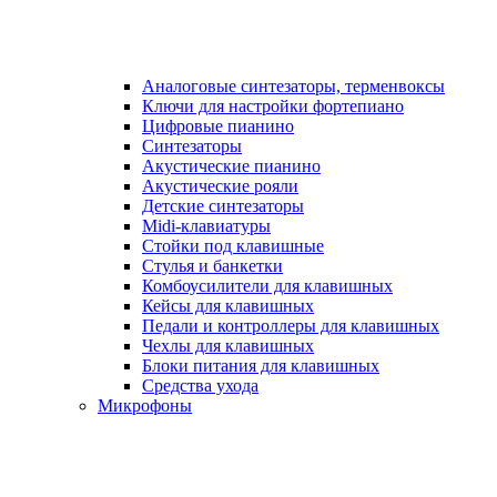
Аналоговые синтезаторы, терменвоксы
Ключи для настройки фортепиано
Цифровые пианино
Синтезаторы
Акустические пианино
Акустические рояли
Детские синтезаторы
Midi-клавиатуры
Стойки под клавишные
Стулья и банкетки
Комбоусилители для клавишных
Кейсы для клавишных
Педали и контроллеры для клавишных
Чехлы для клавишных
Блоки питания для клавишных
Средства ухода
Микрофоны