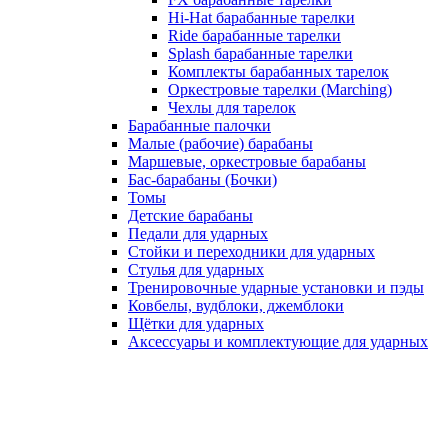
Hi-Hat барабанные тарелки
Ride барабанные тарелки
Splash барабанные тарелки
Комплекты барабанных тарелок
Оркестровые тарелки (Marching)
Чехлы для тарелок
Барабанные палочки
Малые (рабочие) барабаны
Маршевые, оркестровые барабаны
Бас-барабаны (Бочки)
Томы
Детские барабаны
Педали для ударных
Стойки и переходники для ударных
Стулья для ударных
Тренировочные ударные установки и пэды
Ковбелы, вудблоки, джемблоки
Щётки для ударных
Аксесcуары и комплектующие для ударных