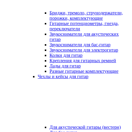
Бриджи, тремоло, струнодержатели,
порожки, комплектующие
Гитарные потенциометры, гнезда,
переключатели
Звукосниматели для акустических
гитар
Звукосниматели для бас-гитар
Звукосниматели для электрогитар
Колки для гитар
Крепления для гитарных ремней
Лады для гитар
Разные гитарные комплектующие
Чехлы и кейсы для гитар
Для акустической гитары (вестерн)