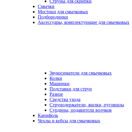
Струны для скрипки
Смычки
Мостики для смычковых
Подбородники
Аксеcсуары, комплектующие для смычковых
Звукосиматели для смычковых
Колки
Машинки
Подставки для струн
Разное
Средства ухода
Струнодержатели, жилки, пуговицы
Сурдины, подавители волчков
Канифоль
Чехлы и кейсы для смычковых