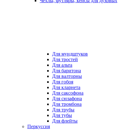
Чехлы, футляры, кейсы для духовых
Для мундштуков
Для тростей
Для альта
Для баритона
Для валторны
Для гобоя
Для кларнета
Для саксофона
Для сюзафона
Для тромбона
Для трубы
Для тубы
Для флейты
Перкуссия