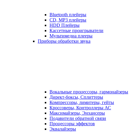
Bluetooth плейеры
CD, MP3 плейеры
HDD Плейеры
Кассетные проигрыватели
Мультимедиа плееры
Приборы обработки звука
Вокальные процессоры, гармонайзеры
Директ-боксы, Сплиттеры
Компрессоры, лимитеры, гейты
Кроссоверы, Контроллеры АС
Максимайзеры, Энхансеры
Подавители обратной связи
Процессоры эффектов
Эквалайзеры