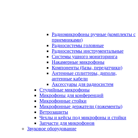
Радиомикрофоны ручные (комплекты с
приемниками)
Радиосистемы головные
Радиосистемы инструментальные
Системы ушного мониторинга
Накамерные микрофоны
Компоненты (базы, передатчики)
Антенные сплиттеры, диполи,
антенные кабели
Аксесcуары для радиосистем
Студийные микрофоны
Микрофоны для конференций
Микрофонные стойки
Микрофонные держатели (ложементы)
Ветрозащиты
Чехлы и кейсы под микрофоны и стойки
Запчасти для микрофонов
Звуковое оборудование