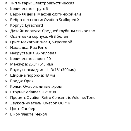
Тип гитары: Электроакустическая
Количество струн: 6
Верхняя дека: Массив сихтинской ели
Ребра жесткости: Ovation Scalloped X
Корпус: Lyrachord
Дизайн корпуса: Средней глубины с вырезом
Окантовка корпуса: ABS белая
Гриф: Махагони/Клен, 5-кусковой
Накладка: Pau Ferro
Инкрустация: Акриловая
Количество ладов: 20
Мензура: 25,3" (643 мм)
Радиус накладки: 11 13/16" (300 мм)
Ширина порожка: 43 мм
Бридж: Орех
Колки: Ovation, литые, хром
Струны: Adamas OV1818E
Преамп: Ovation Retro Concentric Volume/Tone
Звукосниматель: Ovation OCP1K
Цвет: Санберст
В комплекте: Чехол