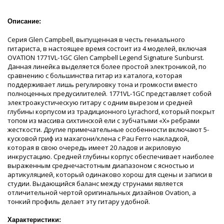
Описание:
Серия Glen Campbell, выпущенная в честь гениального
гитариста, в настоящее время состоит из 4 моделей, включая
OVATION 1771VL-1GC Glen Campbell Legend Signature Sunburst.
Данная линейка выделяется более простой электроникой, по
сравнению с большинства гитар из каталога, которая
поддерживает лишь регулировку тона и громкости вместо
полноценных предусилителей. 1771VL-1GC представляет собой
электроакустическую гитару с одним вырезом и средней
глубины корпусом из традиционного Lyrachord, который покрыт
топом из массива сихтинской ели с зубчатыми «Х» ребрами
жесткости. Другие примечательные особенности включают 5-
кусковой гриф из махагони/клена с Pau Ferro накладкой,
которая в свою очередь имеет 20 ладов и акриловую
инкрустацию. Средней глубины корпус обеспечивает наиболее
выраженным среднечастотным диапазоном с ясностью и
артикуляцией, который одинаково хорош для сцены и записи в
студии. Выдающийся баланс между струнами является
отличительной чертой оригинальных дизайнов Ovation, а
тонкий профиль делает эту гитару удобной.
Характеристики: