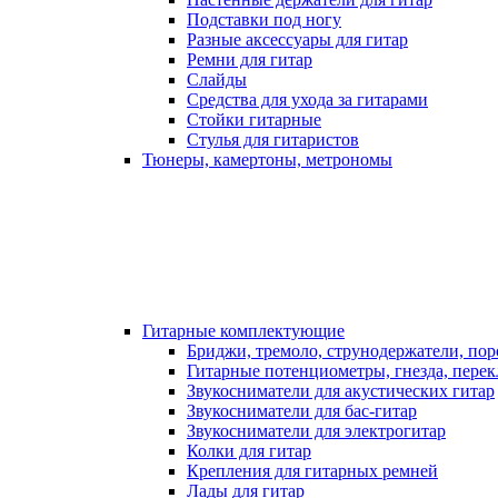
Подставки под ногу
Разные аксессуары для гитар
Ремни для гитар
Слайды
Средства для ухода за гитарами
Стойки гитарные
Стулья для гитаристов
Тюнеры, камертоны, метрономы
Гитарные комплектующие
Бриджи, тремоло, струнодержатели, по
Гитарные потенциометры, гнезда, пере
Звукосниматели для акустических гитар
Звукосниматели для бас-гитар
Звукосниматели для электрогитар
Колки для гитар
Крепления для гитарных ремней
Лады для гитар