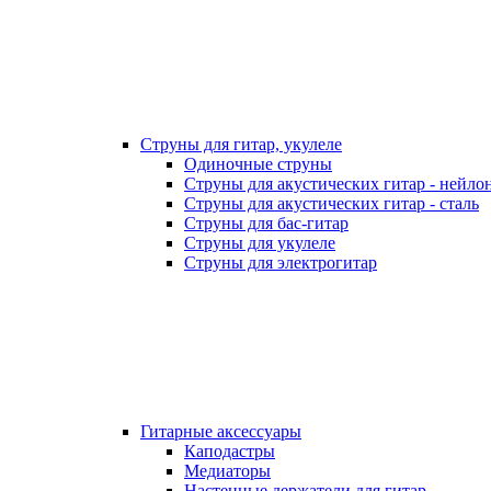
Струны для гитар, укулеле
Одиночные струны
Струны для акустических гитар - нейло
Струны для акустических гитар - сталь
Струны для бас-гитар
Струны для укулеле
Струны для электрогитар
Гитарные аксессуары
Каподастры
Медиаторы
Настенные держатели для гитар