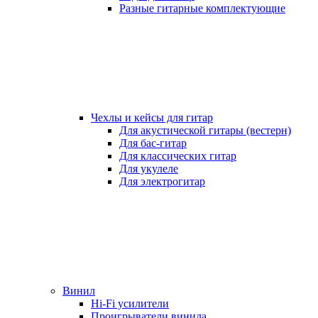
Разные гитарные комплектующие
Чехлы и кейсы для гитар
Для акустической гитары (вестерн)
Для бас-гитар
Для классических гитар
Для укулеле
Для электрогитар
Винил
Hi-Fi усилители
Проигрыватели винила