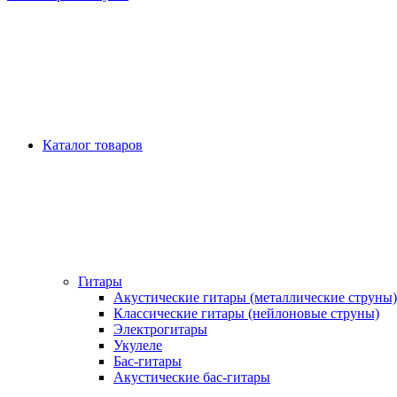
Каталог товаров
Гитары
Акустические гитары (металлические струны)
Классические гитары (нейлоновые струны)
Электрогитары
Укулеле
Бас-гитары
Акустические бас-гитары