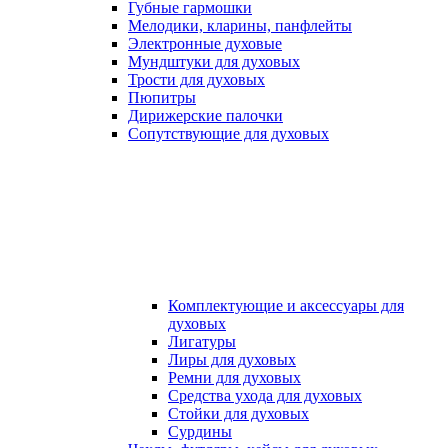
Губные гармошки
Мелодики, кларины, панфлейты
Электронные духовые
Мундштуки для духовых
Трости для духовых
Пюпитры
Дирижерские палочки
Сопутствующие для духовых
Комплектующие и аксессуары для
духовых
Лигатуры
Лиры для духовых
Ремни для духовых
Средства ухода для духовых
Стойки для духовых
Сурдины