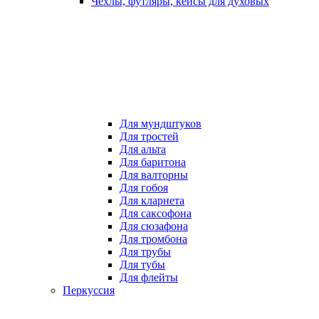
Чехлы, футляры, кейсы для духовых
Для мундштуков
Для тростей
Для альта
Для баритона
Для валторны
Для гобоя
Для кларнета
Для саксофона
Для сюзафона
Для тромбона
Для трубы
Для тубы
Для флейты
Перкуссия