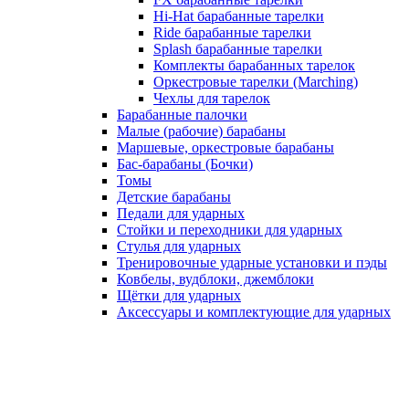
Hi-Hat барабанные тарелки
Ride барабанные тарелки
Splash барабанные тарелки
Комплекты барабанных тарелок
Оркестровые тарелки (Marching)
Чехлы для тарелок
Барабанные палочки
Малые (рабочие) барабаны
Маршевые, оркестровые барабаны
Бас-барабаны (Бочки)
Томы
Детские барабаны
Педали для ударных
Стойки и переходники для ударных
Стулья для ударных
Тренировочные ударные установки и пэды
Ковбелы, вудблоки, джемблоки
Щётки для ударных
Аксесcуары и комплектующие для ударных