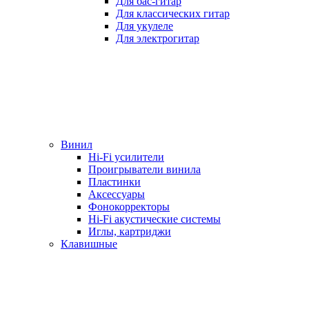
Для бас-гитар
Для классических гитар
Для укулеле
Для электрогитар
Винил
Hi-Fi усилители
Проигрыватели винила
Пластинки
Аксессуары
Фонокорректоры
Hi-Fi акустические системы
Иглы, картриджи
Клавишные