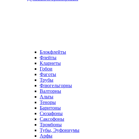
Блокфлейты
Флейты
Кларнеты
Гобои
Фаготы
Трубы
Флюгельгорны
Валторны
Альты
Теноры
Баритоны
Сюзафоны
Саксофоны
Тромбоны
Тубы, Эуфониумы
Арфы