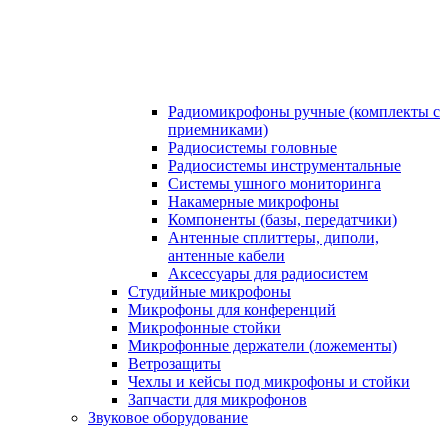
Радиомикрофоны ручные (комплекты с
приемниками)
Радиосистемы головные
Радиосистемы инструментальные
Системы ушного мониторинга
Накамерные микрофоны
Компоненты (базы, передатчики)
Антенные сплиттеры, диполи,
антенные кабели
Аксесcуары для радиосистем
Студийные микрофоны
Микрофоны для конференций
Микрофонные стойки
Микрофонные держатели (ложементы)
Ветрозащиты
Чехлы и кейсы под микрофоны и стойки
Запчасти для микрофонов
Звуковое оборудование