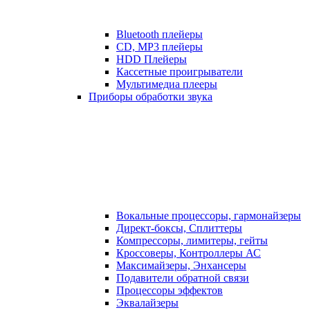
Bluetooth плейеры
CD, MP3 плейеры
HDD Плейеры
Кассетные проигрыватели
Мультимедиа плееры
Приборы обработки звука
Вокальные процессоры, гармонайзеры
Директ-боксы, Сплиттеры
Компрессоры, лимитеры, гейты
Кроссоверы, Контроллеры АС
Максимайзеры, Энхансеры
Подавители обратной связи
Процессоры эффектов
Эквалайзеры