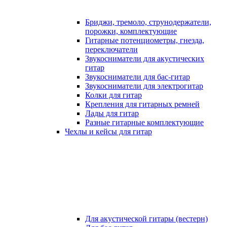
Бриджи, тремоло, струнодержатели,
порожки, комплектующие
Гитарные потенциометры, гнезда,
переключатели
Звукосниматели для акустических
гитар
Звукосниматели для бас-гитар
Звукосниматели для электрогитар
Колки для гитар
Крепления для гитарных ремней
Лады для гитар
Разные гитарные комплектующие
Чехлы и кейсы для гитар
Для акустической гитары (вестерн)