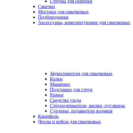
Струны для скрипки
Смычки
Мостики для смычковых
Подбородники
Аксеcсуары, комплектующие для смычковых
Звукосиматели для смычковых
Колки
Машинки
Подставки для струн
Разное
Средства ухода
Струнодержатели, жилки, пуговицы
Сурдины, подавители волчков
Канифоль
Чехлы и кейсы для смычковых