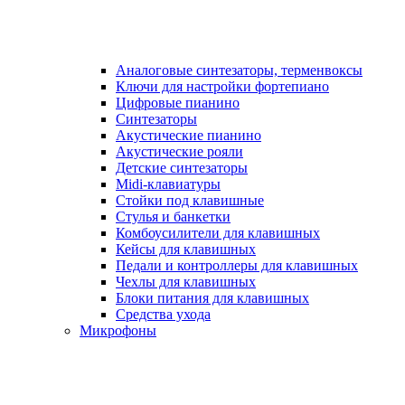
Аналоговые синтезаторы, терменвоксы
Ключи для настройки фортепиано
Цифровые пианино
Синтезаторы
Акустические пианино
Акустические рояли
Детские синтезаторы
Midi-клавиатуры
Стойки под клавишные
Стулья и банкетки
Комбоусилители для клавишных
Кейсы для клавишных
Педали и контроллеры для клавишных
Чехлы для клавишных
Блоки питания для клавишных
Средства ухода
Микрофоны