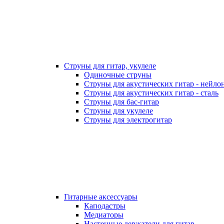
Струны для гитар, укулеле
Одиночные струны
Струны для акустических гитар - нейло
Струны для акустических гитар - сталь
Струны для бас-гитар
Струны для укулеле
Струны для электрогитар
Гитарные аксессуары
Каподастры
Медиаторы
Настенные держатели для гитар