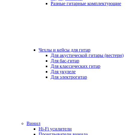
Разные гитарные комплектующие
Чехлы и кейсы для гитар
Для акустической гитары (вестерн)
Для бас-гитар
Для классических гитар
Для укулеле
Для электрогитар
Винил
Hi-Fi усилители
Проигрыватели винила