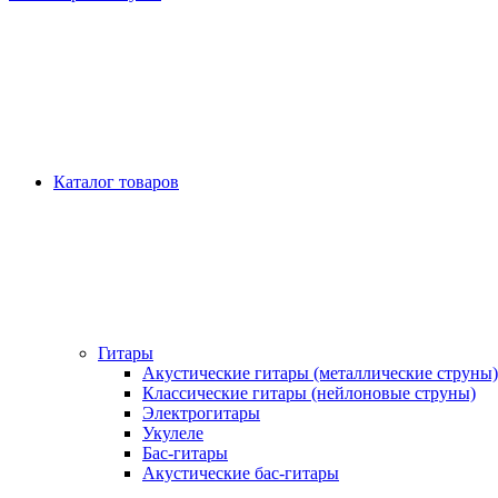
Каталог товаров
Гитары
Акустические гитары (металлические струны)
Классические гитары (нейлоновые струны)
Электрогитары
Укулеле
Бас-гитары
Акустические бас-гитары