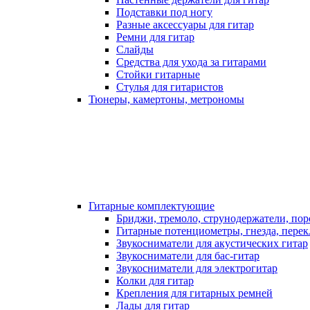
Подставки под ногу
Разные аксессуары для гитар
Ремни для гитар
Слайды
Средства для ухода за гитарами
Стойки гитарные
Стулья для гитаристов
Тюнеры, камертоны, метрономы
Гитарные комплектующие
Бриджи, тремоло, струнодержатели, по
Гитарные потенциометры, гнезда, пере
Звукосниматели для акустических гитар
Звукосниматели для бас-гитар
Звукосниматели для электрогитар
Колки для гитар
Крепления для гитарных ремней
Лады для гитар