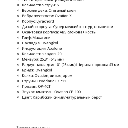
Количество струн: 6
Верхняя дека: Стеганый клен
Ребра жесткости: Ovation X
Корпус: Lyrachord
Дизайн корпуса: Супер мелкий контур, с вырезом
Окантовка корпуса: ABS слоновая кость
Гриф: Махагони
Накладка: Ovangkol
Инкрустация: Abalone
Количество ладов: 20
Мензура: 25,3" (643 мм)
Радиус накладки: 10" (254 мм) Ширина порожка 43 мм
Бридж: Ovangkol
Колки: Ovation, литые, хром
Струны: D'Addario EXP11
Преамп: OP-4CT
Звукосниматель: Ovation CP-100
Цвет: Карибский синий/натуральный берст
Звукосниматель: