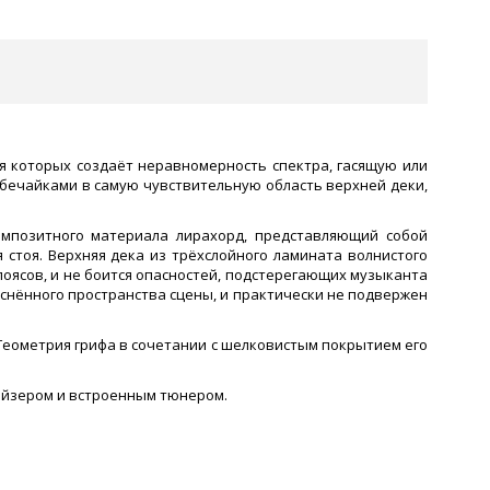
я которых создаёт неравномерность спектра, гасящую или
бечайками в самую чувствительную область верхней деки,
омпозитного материала лирахорд, представляющий собой
стоя. Верхняя дека из трёхслойного ламината волнистого
оясов, и не боится опасностей, подстерегающих музыканта
еснённого пространства сцены, и практически не подвержен
 Геометрия грифа в сочетании с шелковистым покрытием его
айзером и встроенным тюнером.