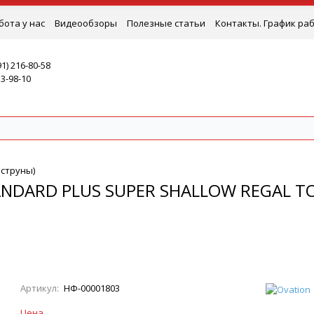
бота у нас
Видеообзоры
Полезные статьи
Контакты. График ра
91) 216-80-58
53-98-10
 струны)
ANDARD PLUS SUPER SHALLOW REGAL TO
Артикул:
НФ-00001803
Цена