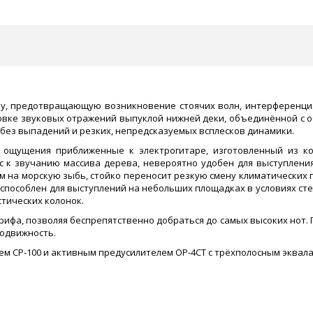
зу, предотвращающую возникновение стоячих волн, интерференци
вке звуковых отражений выпуклой нижней деки, объединённой с о
, без выпадений и резких, непредсказуемых всплесков динамики.
 ощущения приближенные к электрогитаре, изготовленный из к
 к звучанию массива дерева, невероятно удобен для выступления 
м на морскую зыбь, стойко переносит резкую смену климатических п
риспособлен для выступлений на небольших площадках в условиях ст
стических колонок.
рифа, позволяя беспрепятственно добраться до самых высоких нот.
подвижность.
м CP-100 и активным предусилителем OP-4CT с трёхполосным эквал