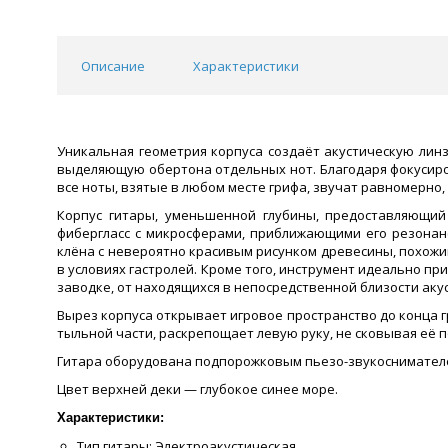
Описание
Характеристики
Уникальная геометрия корпуса создаёт акустическую лин
выделяющую обертона отдельных нот. Благодаря фокусиро
все ноты, взятые в любом месте грифа, звучат равномерно
Корпус гитары, уменьшенной глубины, предоставляющий
фибергласс с микросферами, приближающими его резонанс
клёна с невероятно красивым рисунком древесины, похожи
в условиях гастролей. Кроме того, инструмент идеально п
заводке, от находящихся в непосредственной близости аку
Вырез корпуса открывает игровое пространство до конца г
тыльной части, раскрепощает левую руку, не сковывая её 
Гитара оборудована подпорожковым пьезо-звукоснимателе
Цвет верхней деки — глубокое синее море.
Характеристики:
Тип гитары: Электроакустическая