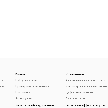
6
Винил
Клавишные
Акустические гитары (металлические струны)
Hi-Fi усилители
Аналоговые синтезаторы, терменвоксы
Классические гитары (нейлоновые струны)
Проигрыватели винила
Ключи для настро
Пластинки
Цифровые пианино
Аксессуары
Синтезаторы
Звуковое оборудование
Гитарные эффекты и усили