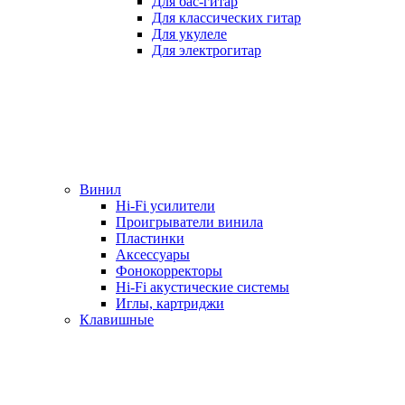
Для бас-гитар
Для классических гитар
Для укулеле
Для электрогитар
Винил
Hi-Fi усилители
Проигрыватели винила
Пластинки
Аксессуары
Фонокорректоры
Hi-Fi акустические системы
Иглы, картриджи
Клавишные