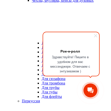
Чехлы, футляры, кейсы для духовых
Для мундштуков
Для тростей
Рок-н-ролл
Для альта
Для баритона
Здравствуйте! Пишите в
Для валторны
удобном для вас
Для гобоя
мессенджере. Отвечаем с
Для кларнета
энтузиазмом )
Для саксофона
Для сюзафона
Для тромбона
Для трубы
Для тубы
Для флейты
Перкуссия