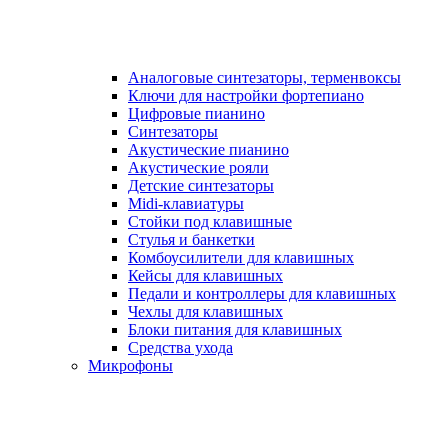
Аналоговые синтезаторы, терменвоксы
Ключи для настройки фортепиано
Цифровые пианино
Синтезаторы
Акустические пианино
Акустические рояли
Детские синтезаторы
Midi-клавиатуры
Стойки под клавишные
Стулья и банкетки
Комбоусилители для клавишных
Кейсы для клавишных
Педали и контроллеры для клавишных
Чехлы для клавишных
Блоки питания для клавишных
Средства ухода
Микрофоны