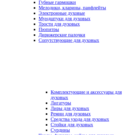
Губные гармошки
Мелодики, кларины, панфлейты
Электронные духовые
Мундштуки для духовых
Трости для духовых
Пюпитры
Дирижерские палочки
Сопутствующие для духовых
Комплектующие и аксессуары для
духовых
Лигатуры
Лиры для духовых
Ремни для духовых
Средства ухода для духовых
Стойки для духовых
Сурдины