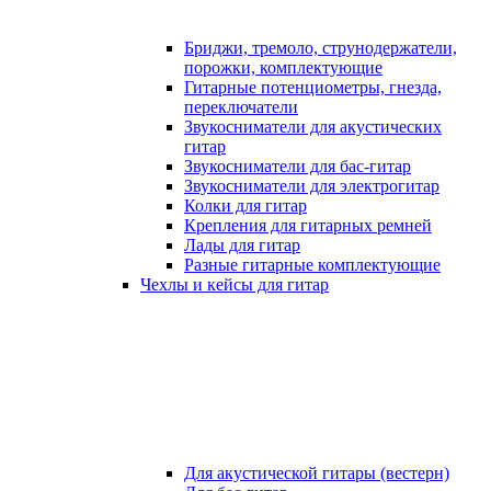
Бриджи, тремоло, струнодержатели,
порожки, комплектующие
Гитарные потенциометры, гнезда,
переключатели
Звукосниматели для акустических
гитар
Звукосниматели для бас-гитар
Звукосниматели для электрогитар
Колки для гитар
Крепления для гитарных ремней
Лады для гитар
Разные гитарные комплектующие
Чехлы и кейсы для гитар
Для акустической гитары (вестерн)