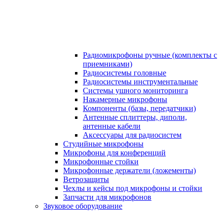
Радиомикрофоны ручные (комплекты с
приемниками)
Радиосистемы головные
Радиосистемы инструментальные
Системы ушного мониторинга
Накамерные микрофоны
Компоненты (базы, передатчики)
Антенные сплиттеры, диполи,
антенные кабели
Аксесcуары для радиосистем
Студийные микрофоны
Микрофоны для конференций
Микрофонные стойки
Микрофонные держатели (ложементы)
Ветрозащиты
Чехлы и кейсы под микрофоны и стойки
Запчасти для микрофонов
Звуковое оборудование