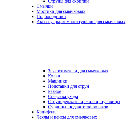
Струны для скрипки
Смычки
Мостики для смычковых
Подбородники
Аксеcсуары, комплектующие для смычковых
Звукосиматели для смычковых
Колки
Машинки
Подставки для струн
Разное
Средства ухода
Струнодержатели, жилки, пуговицы
Сурдины, подавители волчков
Канифоль
Чехлы и кейсы для смычковых