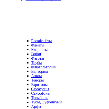
Блокфлейты
Флейты
Кларнеты
Гобои
Фаготы
Трубы
Флюгельгорны
Валторны
Альты
Теноры
Баритоны
Сюзафоны
Саксофоны
Тромбоны
Тубы, Эуфониумы
Арфы