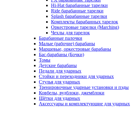
Hi-Hat барабанные тарелки
Ride барабанные тарелки
Splash барабанные тарелки
Комплекты барабанных тарелок
Оркестровые тарелки (Marching)
Чехлы для тарелок
Барабанные палочки
Малые (рабочие) барабаны
Маршевые, оркестровые барабаны
Бас-барабаны (Бочки)
Томы
Детские барабаны
Педали для ударных
Стойки и переходники для ударных
Стулья для ударных
Тренировочные ударные установки и пэды
Ковбелы, вудблоки, джемблоки
Щётки для ударных
Аксесcуары и комплектующие для ударных