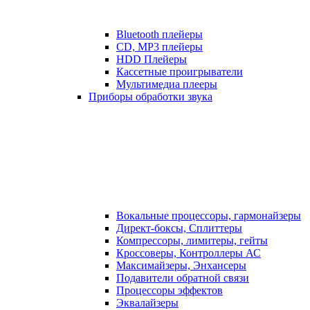
Bluetooth плейеры
CD, MP3 плейеры
HDD Плейеры
Кассетные проигрыватели
Мультимедиа плееры
Приборы обработки звука
Вокальные процессоры, гармонайзеры
Директ-боксы, Сплиттеры
Компрессоры, лимитеры, гейты
Кроссоверы, Контроллеры АС
Максимайзеры, Энхансеры
Подавители обратной связи
Процессоры эффектов
Эквалайзеры