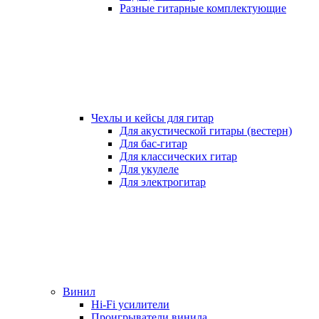
Разные гитарные комплектующие
Чехлы и кейсы для гитар
Для акустической гитары (вестерн)
Для бас-гитар
Для классических гитар
Для укулеле
Для электрогитар
Винил
Hi-Fi усилители
Проигрыватели винила