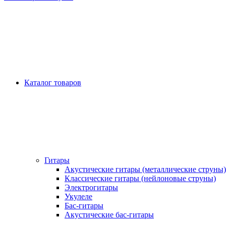
Каталог товаров
Гитары
Акустические гитары (металлические струны)
Классические гитары (нейлоновые струны)
Электрогитары
Укулеле
Бас-гитары
Акустические бас-гитары