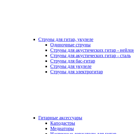
Струны для гитар, укулеле
Одиночные струны
Струны для акустических гитар - нейло
Струны для акустических гитар - сталь
Струны для бас-гитар
Струны для укулеле
Струны для электрогитар
Гитарные аксессуары
Каподастры
Медиаторы
Настенные держатели для гитар