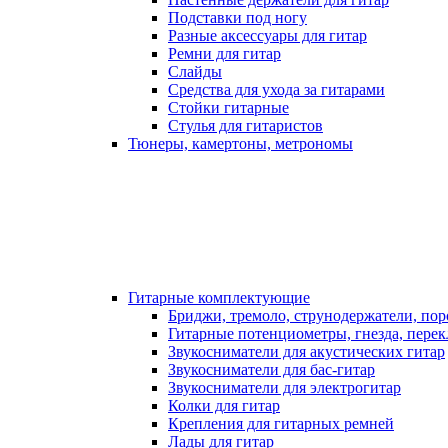
Подставки под ногу
Разные аксессуары для гитар
Ремни для гитар
Слайды
Средства для ухода за гитарами
Стойки гитарные
Стулья для гитаристов
Тюнеры, камертоны, метрономы
Гитарные комплектующие
Бриджи, тремоло, струнодержатели, по
Гитарные потенциометры, гнезда, пере
Звукосниматели для акустических гитар
Звукосниматели для бас-гитар
Звукосниматели для электрогитар
Колки для гитар
Крепления для гитарных ремней
Лады для гитар