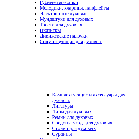
Губные гармошки
Мелодики, кларины, панфлейты
Электронные духовые
Мундштуки для духовых
Трости для духовых
Пюпитры
Дирижерские палочки
Сопутствующие для духовых
Комплектующие и аксессуары для
духовых
Лигатуры
Лиры для духовых
Ремни для духовых
Средства ухода для духовых
Стойки для духовых
Сурдины