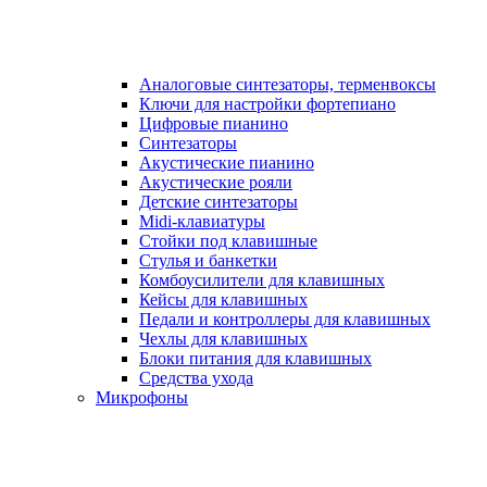
Аналоговые синтезаторы, терменвоксы
Ключи для настройки фортепиано
Цифровые пианино
Синтезаторы
Акустические пианино
Акустические рояли
Детские синтезаторы
Midi-клавиатуры
Стойки под клавишные
Стулья и банкетки
Комбоусилители для клавишных
Кейсы для клавишных
Педали и контроллеры для клавишных
Чехлы для клавишных
Блоки питания для клавишных
Средства ухода
Микрофоны