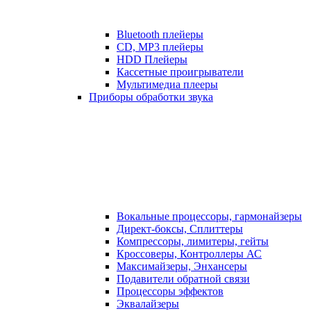
Bluetooth плейеры
CD, MP3 плейеры
HDD Плейеры
Кассетные проигрыватели
Мультимедиа плееры
Приборы обработки звука
Вокальные процессоры, гармонайзеры
Директ-боксы, Сплиттеры
Компрессоры, лимитеры, гейты
Кроссоверы, Контроллеры АС
Максимайзеры, Энхансеры
Подавители обратной связи
Процессоры эффектов
Эквалайзеры