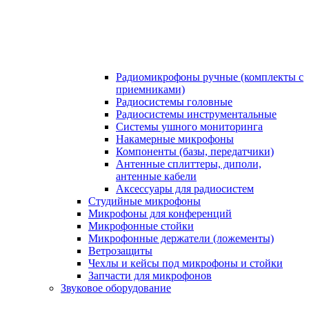
Радиомикрофоны ручные (комплекты с
приемниками)
Радиосистемы головные
Радиосистемы инструментальные
Системы ушного мониторинга
Накамерные микрофоны
Компоненты (базы, передатчики)
Антенные сплиттеры, диполи,
антенные кабели
Аксесcуары для радиосистем
Студийные микрофоны
Микрофоны для конференций
Микрофонные стойки
Микрофонные держатели (ложементы)
Ветрозащиты
Чехлы и кейсы под микрофоны и стойки
Запчасти для микрофонов
Звуковое оборудование