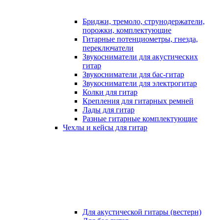
Бриджи, тремоло, струнодержатели,
порожки, комплектующие
Гитарные потенциометры, гнезда,
переключатели
Звукосниматели для акустических
гитар
Звукосниматели для бас-гитар
Звукосниматели для электрогитар
Колки для гитар
Крепления для гитарных ремней
Лады для гитар
Разные гитарные комплектующие
Чехлы и кейсы для гитар
Для акустической гитары (вестерн)