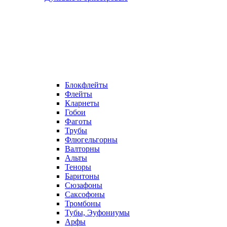
Блокфлейты
Флейты
Кларнеты
Гобои
Фаготы
Трубы
Флюгельгорны
Валторны
Альты
Теноры
Баритоны
Сюзафоны
Саксофоны
Тромбоны
Тубы, Эуфониумы
Арфы