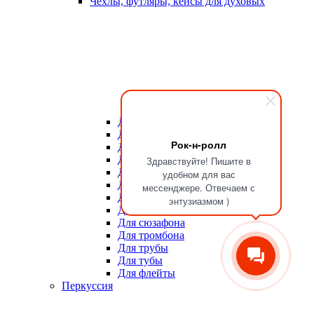
Чехлы, футляры, кейсы для духовых
Для мундштуков
Для тростей
Рок-н-ролл
Для альта
Для баритона
Здравствуйте! Пишите в
Для валторны
удобном для вас
Для гобоя
мессенджере. Отвечаем с
Для кларнета
энтузиазмом )
Для саксофона
Для сюзафона
Для тромбона
Для трубы
Для тубы
Для флейты
Перкуссия