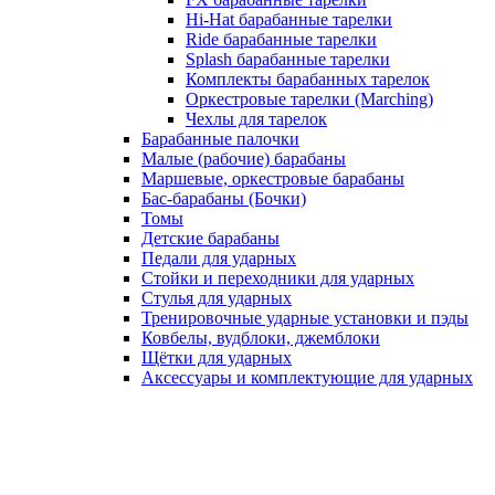
Hi-Hat барабанные тарелки
Ride барабанные тарелки
Splash барабанные тарелки
Комплекты барабанных тарелок
Оркестровые тарелки (Marching)
Чехлы для тарелок
Барабанные палочки
Малые (рабочие) барабаны
Маршевые, оркестровые барабаны
Бас-барабаны (Бочки)
Томы
Детские барабаны
Педали для ударных
Стойки и переходники для ударных
Стулья для ударных
Тренировочные ударные установки и пэды
Ковбелы, вудблоки, джемблоки
Щётки для ударных
Аксесcуары и комплектующие для ударных