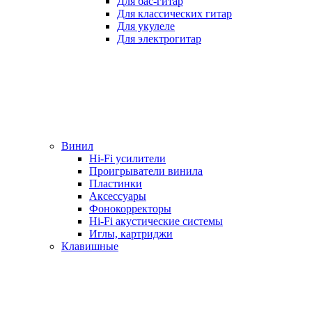
Для бас-гитар
Для классических гитар
Для укулеле
Для электрогитар
Винил
Hi-Fi усилители
Проигрыватели винила
Пластинки
Аксессуары
Фонокорректоры
Hi-Fi акустические системы
Иглы, картриджи
Клавишные