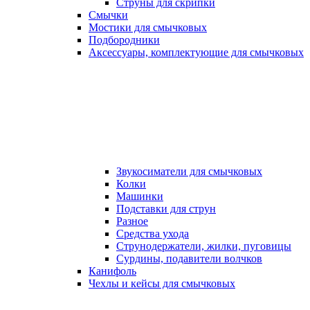
Струны для скрипки
Смычки
Мостики для смычковых
Подбородники
Аксеcсуары, комплектующие для смычковых
Звукосиматели для смычковых
Колки
Машинки
Подставки для струн
Разное
Средства ухода
Струнодержатели, жилки, пуговицы
Сурдины, подавители волчков
Канифоль
Чехлы и кейсы для смычковых