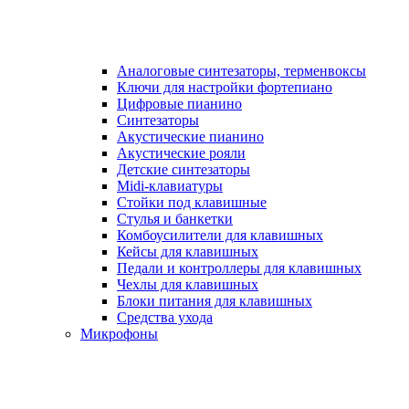
Аналоговые синтезаторы, терменвоксы
Ключи для настройки фортепиано
Цифровые пианино
Синтезаторы
Акустические пианино
Акустические рояли
Детские синтезаторы
Midi-клавиатуры
Стойки под клавишные
Стулья и банкетки
Комбоусилители для клавишных
Кейсы для клавишных
Педали и контроллеры для клавишных
Чехлы для клавишных
Блоки питания для клавишных
Средства ухода
Микрофоны