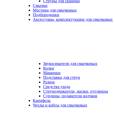
Струны для скрипки
Смычки
Мостики для смычковых
Подбородники
Аксеcсуары, комплектующие для смычковых
Звукосиматели для смычковых
Колки
Машинки
Подставки для струн
Разное
Средства ухода
Струнодержатели, жилки, пуговицы
Сурдины, подавители волчков
Канифоль
Чехлы и кейсы для смычковых