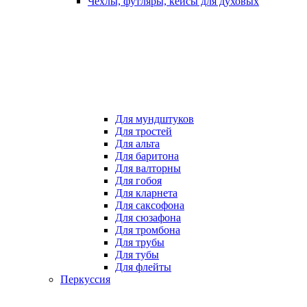
Чехлы, футляры, кейсы для духовых
Для мундштуков
Для тростей
Для альта
Для баритона
Для валторны
Для гобоя
Для кларнета
Для саксофона
Для сюзафона
Для тромбона
Для трубы
Для тубы
Для флейты
Перкуссия