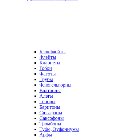
Блокфлейты
Флейты
Кларнеты
Гобои
Фаготы
Трубы
Флюгельгорны
Валторны
Альты
Теноры
Баритоны
Сюзафоны
Саксофоны
Тромбоны
Тубы, Эуфониумы
Арфы