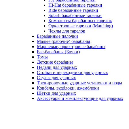
Hi-Hat барабанные тарелки
Ride барабанные тарелки
Splash барабанные тарелки
Комплекты барабанных тарелок
Оркестровые тарелки (Marching)
Чехлы для тарелок
Барабанные палочки
Малые (рабочие) барабаны
Маршевые, оркестровые барабаны
Бас-барабаны (Бочки)
Томы
Детские барабаны
Педали для ударных
Стойки и переходники для ударных
Стулья для ударных
Тренировочные ударные установки и пэды
Ковбелы, вудблоки, джемблоки
Щётки для ударных
Аксесcуары и комплектующие для ударных