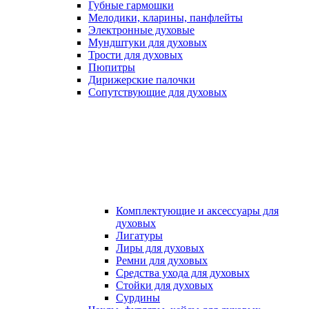
Губные гармошки
Мелодики, кларины, панфлейты
Электронные духовые
Мундштуки для духовых
Трости для духовых
Пюпитры
Дирижерские палочки
Сопутствующие для духовых
Комплектующие и аксессуары для
духовых
Лигатуры
Лиры для духовых
Ремни для духовых
Средства ухода для духовых
Стойки для духовых
Сурдины