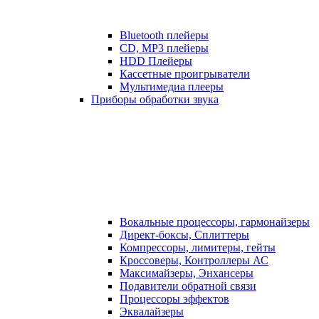
Bluetooth плейеры
CD, MP3 плейеры
HDD Плейеры
Кассетные проигрыватели
Мультимедиа плееры
Приборы обработки звука
Вокальные процессоры, гармонайзеры
Директ-боксы, Сплиттеры
Компрессоры, лимитеры, гейты
Кроссоверы, Контроллеры АС
Максимайзеры, Энхансеры
Подавители обратной связи
Процессоры эффектов
Эквалайзеры