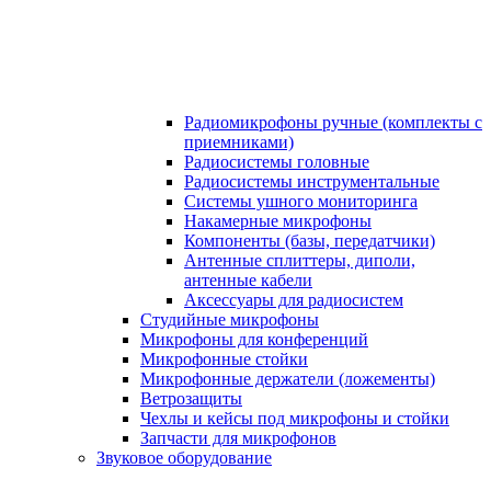
Радиомикрофоны ручные (комплекты с
приемниками)
Радиосистемы головные
Радиосистемы инструментальные
Системы ушного мониторинга
Накамерные микрофоны
Компоненты (базы, передатчики)
Антенные сплиттеры, диполи,
антенные кабели
Аксесcуары для радиосистем
Студийные микрофоны
Микрофоны для конференций
Микрофонные стойки
Микрофонные держатели (ложементы)
Ветрозащиты
Чехлы и кейсы под микрофоны и стойки
Запчасти для микрофонов
Звуковое оборудование