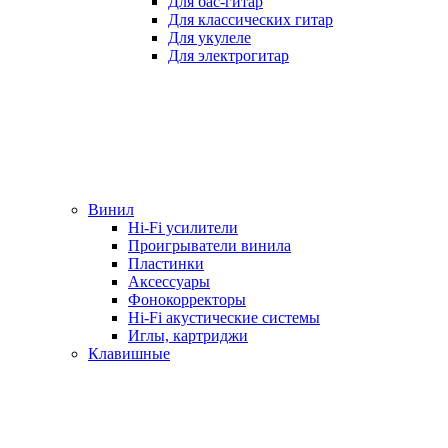
Для бас-гитар
Для классических гитар
Для укулеле
Для электрогитар
Винил
Hi-Fi усилители
Проигрыватели винила
Пластинки
Аксессуары
Фонокорректоры
Hi-Fi акустические системы
Иглы, картриджи
Клавишные