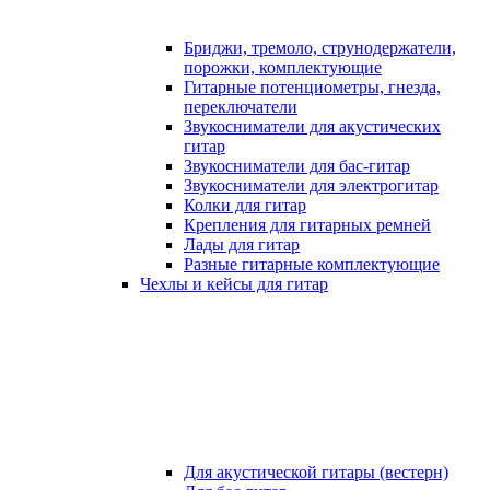
Бриджи, тремоло, струнодержатели,
порожки, комплектующие
Гитарные потенциометры, гнезда,
переключатели
Звукосниматели для акустических
гитар
Звукосниматели для бас-гитар
Звукосниматели для электрогитар
Колки для гитар
Крепления для гитарных ремней
Лады для гитар
Разные гитарные комплектующие
Чехлы и кейсы для гитар
Для акустической гитары (вестерн)