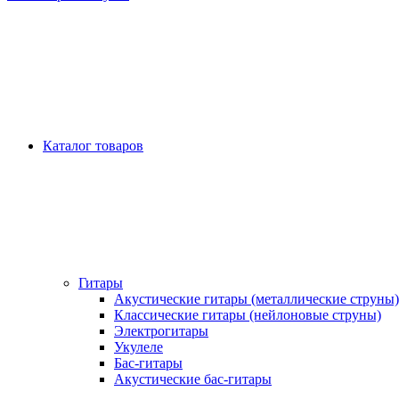
Каталог товаров
Гитары
Акустические гитары (металлические струны)
Классические гитары (нейлоновые струны)
Электрогитары
Укулеле
Бас-гитары
Акустические бас-гитары