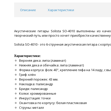
Описание
Характеристики
Акустические гитары Solista SO-4010 выполнены из кач
творческий путь или просто хочет приобрести качественну
Solista SO-4010 - это 6-струнная акустическая гитара с кор
Характеристики:
Верхняя дека: липа (ламинат)
Нижняя дека и обечайка: липа (ламинат)
Форма корпуса: фолк 40", крепление гифа на 14 ладу, с в
Гриф: клён
Верхний порожек: 43 мм.
Накладка: палисандр
Бридж: палисандр
Колки: хромированные
Инкрустация: точки
Окантовка по корпусу: белая пластиковая
Струны: металл