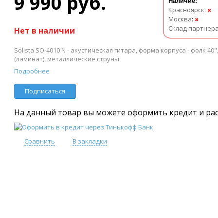
9 990 руб.
Наличие:
Красноярск
:
✖
Москва
:
✖
Склад партнер
Нет в наличии
Solista SO-4010 N - акустическая гитара, форма корпуса - фолк 40"
(ламинат), металлические струны
Подробнее
Подписаться
На данный товар вы можете оформить кредит и ра
Сравнить
В закладки