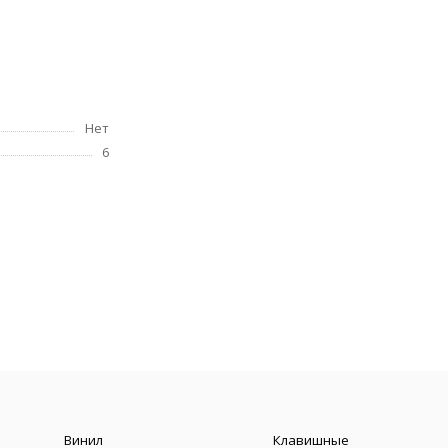
Нет
6
Винил
Клавишные