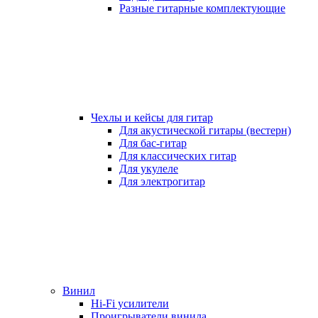
Разные гитарные комплектующие
Чехлы и кейсы для гитар
Для акустической гитары (вестерн)
Для бас-гитар
Для классических гитар
Для укулеле
Для электрогитар
Винил
Hi-Fi усилители
Проигрыватели винила