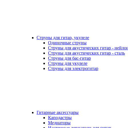
Струны для гитар, укулеле
Одиночные струны
Струны для акустических гитар - нейло
Струны для акустических гитар - сталь
Струны для бас-гитар
Струны для укулеле
Струны для электрогитар
Гитарные аксессуары
Каподастры
Медиаторы
Настенные держатели для гитар