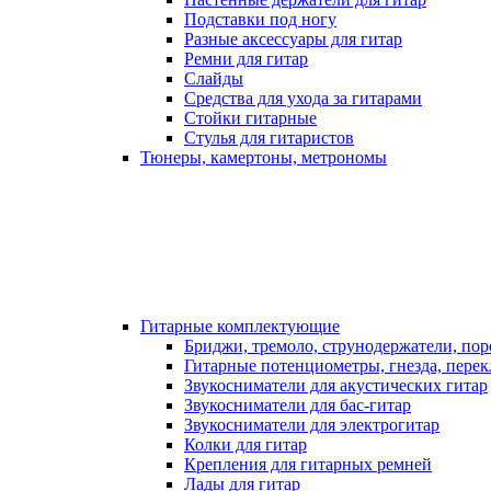
Подставки под ногу
Разные аксессуары для гитар
Ремни для гитар
Слайды
Средства для ухода за гитарами
Стойки гитарные
Стулья для гитаристов
Тюнеры, камертоны, метрономы
Гитарные комплектующие
Бриджи, тремоло, струнодержатели, по
Гитарные потенциометры, гнезда, пере
Звукосниматели для акустических гитар
Звукосниматели для бас-гитар
Звукосниматели для электрогитар
Колки для гитар
Крепления для гитарных ремней
Лады для гитар