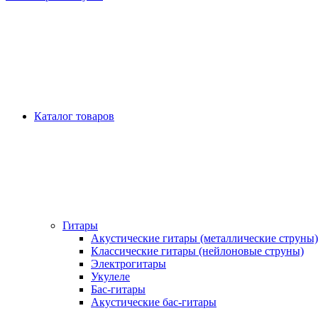
Каталог товаров
Гитары
Акустические гитары (металлические струны)
Классические гитары (нейлоновые струны)
Электрогитары
Укулеле
Бас-гитары
Акустические бас-гитары