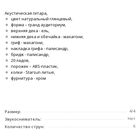
Акустическая гитара,
цвет натуральный глянцевый,
форма – гранд аудиториум,
верхняя дека - ель,
нижняя дека и обечайка - махагони,
гриф - махагони,
накладка грифа - палисандр,
бридж - палисандр,
20 ладов,
порожек – ABS-пластик,
колки - Starsun литые,
фурнитура - хром
4/4
Размер:
Нет
Звукосниматель:
6
Количество струн: