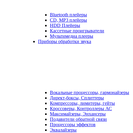
Bluetooth плейеры
CD, MP3 плейеры
HDD Плейеры
Кассетные проигрыватели
Мультимедиа плееры
Приборы обработки звука
Вокальные процессоры, гармонайзеры
Директ-боксы, Сплиттеры
Компрессоры, лимитеры, гейты
Кроссоверы, Контроллеры АС
Максимайзеры, Энхансеры
Подавители обратной связи
Процессоры эффектов
Эквалайзеры