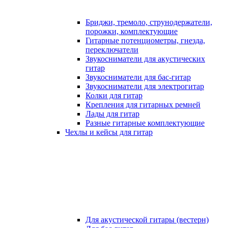
Бриджи, тремоло, струнодержатели,
порожки, комплектующие
Гитарные потенциометры, гнезда,
переключатели
Звукосниматели для акустических
гитар
Звукосниматели для бас-гитар
Звукосниматели для электрогитар
Колки для гитар
Крепления для гитарных ремней
Лады для гитар
Разные гитарные комплектующие
Чехлы и кейсы для гитар
Для акустической гитары (вестерн)