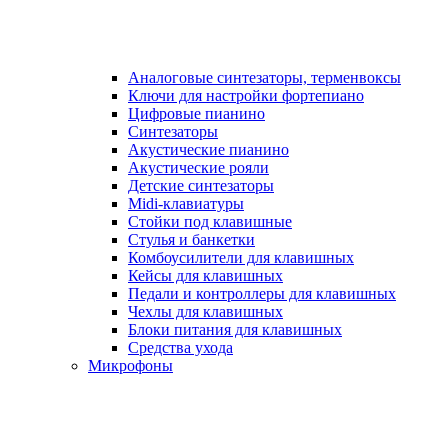
Аналоговые синтезаторы, терменвоксы
Ключи для настройки фортепиано
Цифровые пианино
Синтезаторы
Акустические пианино
Акустические рояли
Детские синтезаторы
Midi-клавиатуры
Стойки под клавишные
Стулья и банкетки
Комбоусилители для клавишных
Кейсы для клавишных
Педали и контроллеры для клавишных
Чехлы для клавишных
Блоки питания для клавишных
Средства ухода
Микрофоны