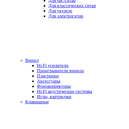
Для бас-гитар
Для классических гитар
Для укулеле
Для электрогитар
Винил
Hi-Fi усилители
Проигрыватели винила
Пластинки
Аксессуары
Фонокорректоры
Hi-Fi акустические системы
Иглы, картриджи
Клавишные