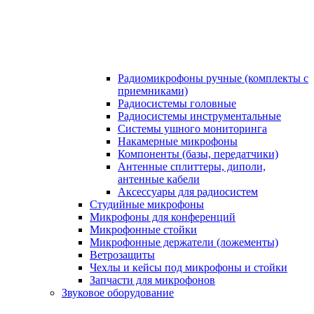
Радиомикрофоны ручные (комплекты с
приемниками)
Радиосистемы головные
Радиосистемы инструментальные
Системы ушного мониторинга
Накамерные микрофоны
Компоненты (базы, передатчики)
Антенные сплиттеры, диполи,
антенные кабели
Аксесcуары для радиосистем
Студийные микрофоны
Микрофоны для конференций
Микрофонные стойки
Микрофонные держатели (ложементы)
Ветрозащиты
Чехлы и кейсы под микрофоны и стойки
Запчасти для микрофонов
Звуковое оборудование