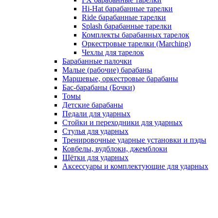
Hi-Hat барабанные тарелки
Ride барабанные тарелки
Splash барабанные тарелки
Комплекты барабанных тарелок
Оркестровые тарелки (Marching)
Чехлы для тарелок
Барабанные палочки
Малые (рабочие) барабаны
Маршевые, оркестровые барабаны
Бас-барабаны (Бочки)
Томы
Детские барабаны
Педали для ударных
Стойки и переходники для ударных
Стулья для ударных
Тренировочные ударные установки и пэды
Ковбелы, вудблоки, джемблоки
Щётки для ударных
Аксесcуары и комплектующие для ударных