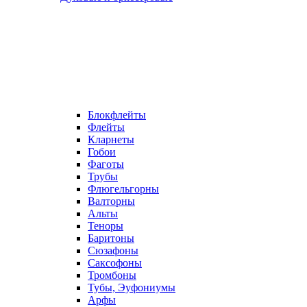
Блокфлейты
Флейты
Кларнеты
Гобои
Фаготы
Трубы
Флюгельгорны
Валторны
Альты
Теноры
Баритоны
Сюзафоны
Саксофоны
Тромбоны
Тубы, Эуфониумы
Арфы