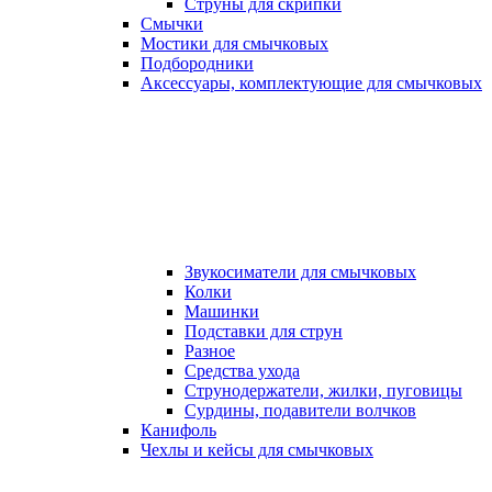
Струны для скрипки
Смычки
Мостики для смычковых
Подбородники
Аксеcсуары, комплектующие для смычковых
Звукосиматели для смычковых
Колки
Машинки
Подставки для струн
Разное
Средства ухода
Струнодержатели, жилки, пуговицы
Сурдины, подавители волчков
Канифоль
Чехлы и кейсы для смычковых