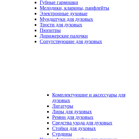
Губные гармошки
Мелодики, кларины, панфлейты
Электронные духовые
Мундштуки для духовых
Трости для духовых
Пюпитры
Дирижерские палочки
Сопутствующие для духовых
Комплектующие и аксессуары для
духовых
Лигатуры
Лиры для духовых
Ремни для духовых
Средства ухода для духовых
Стойки для духовых
Сурдины