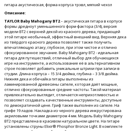
гитара акустическая, форма корпуса трэвл, мягкий чехол
Описание:
TAYLOR Baby Mahogany BT2
– акустическая гитара в корпусе
формы дредноут уменьшенного форм-фактора (3/4), версия
модели BT2 с верхней декой из красного дерева, придающей
этой гитаре необычный, эффектный внешний вид. Верхняя дека
из твёрдого красного дерева позволяет также получить
впечатляющую атаку, глубокое, при этом чистое и отлично
сфокусированное звучание. Baby Mahogany BT2 - идеальная
гитара для путешествий, отличный выбор для обучающихся
игре на инструменте, а использование её в альтернативном
строе позволяет добавить уникальные штрихи при записи в
студии. Длина корпуса – 15 3/4 дюйма, глубина – 3 3/8 дюйма.
Нижняя дека и обечайка гитары выполнены из
ламинированной древесины сапеле, которая даёт мощные,
отлично сфокусированные средние частоты. Такой материал
привлекательно выглядит, отличается неприхотливостью и
позволяет создавать качественные инструменты, доступные
по демократичной цене. Гриф также выполнен из сапеле. На
грифе 19 ладов. Накладка из черного дерева инкрустирована
акриловыми точками диаметром 4 мм. Модель Baby Mahogany
BT2 представлена в красивом натуральном цвете. На гитаре
установлены струны Elixir® Phosphor Bronze Light. В комплекте