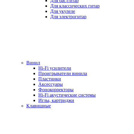
Для бас-гитар
Для классических гитар
Для укулеле
Для электрогитар
Винил
Hi-Fi усилители
Проигрыватели винила
Пластинки
Аксессуары
Фонокорректоры
Hi-Fi акустические системы
Иглы, картриджи
Клавишные