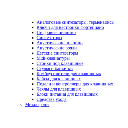
Аналоговые синтезаторы, терменвоксы
Ключи для настройки фортепиано
Цифровые пианино
Синтезаторы
Акустические пианино
Акустические рояли
Детские синтезаторы
Midi-клавиатуры
Стойки под клавишные
Стулья и банкетки
Комбоусилители для клавишных
Кейсы для клавишных
Педали и контроллеры для клавишных
Чехлы для клавишных
Блоки питания для клавишных
Средства ухода
Микрофоны