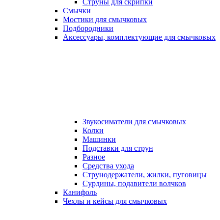
Струны для скрипки
Смычки
Мостики для смычковых
Подбородники
Аксеcсуары, комплектующие для смычковых
Звукосиматели для смычковых
Колки
Машинки
Подставки для струн
Разное
Средства ухода
Струнодержатели, жилки, пуговицы
Сурдины, подавители волчков
Канифоль
Чехлы и кейсы для смычковых