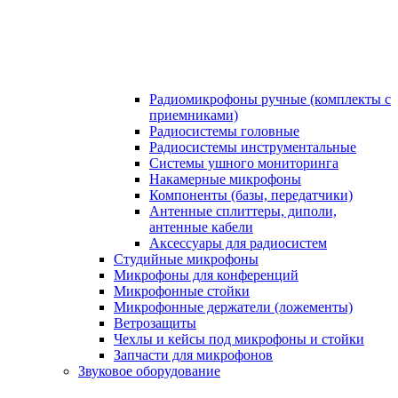
Радиомикрофоны ручные (комплекты с
приемниками)
Радиосистемы головные
Радиосистемы инструментальные
Системы ушного мониторинга
Накамерные микрофоны
Компоненты (базы, передатчики)
Антенные сплиттеры, диполи,
антенные кабели
Аксесcуары для радиосистем
Студийные микрофоны
Микрофоны для конференций
Микрофонные стойки
Микрофонные держатели (ложементы)
Ветрозащиты
Чехлы и кейсы под микрофоны и стойки
Запчасти для микрофонов
Звуковое оборудование