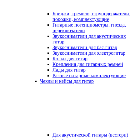
Бриджи, тремоло, струнодержатели,
порожки, комплектующие
Гитарные потенциометры, гнезда,
переключатели
Звукосниматели для акустических
гитар
Звукосниматели для бас-гитар
Звукосниматели для электрогитар
Колки для гитар
Крепления для гитарных ремней
Лады для гитар
Разные гитарные комплектующие
Чехлы и кейсы для гитар
Для акустической гитары (вестерн)