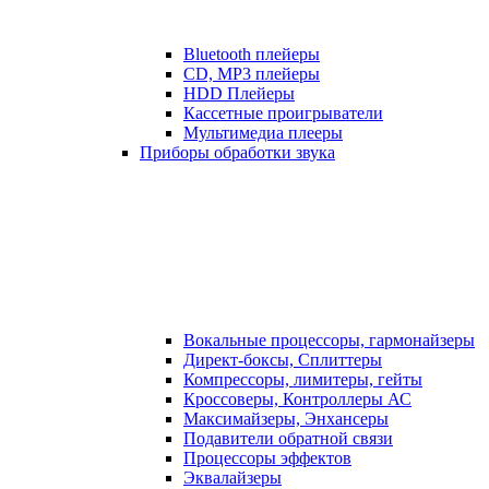
Bluetooth плейеры
CD, MP3 плейеры
HDD Плейеры
Кассетные проигрыватели
Мультимедиа плееры
Приборы обработки звука
Вокальные процессоры, гармонайзеры
Директ-боксы, Сплиттеры
Компрессоры, лимитеры, гейты
Кроссоверы, Контроллеры АС
Максимайзеры, Энхансеры
Подавители обратной связи
Процессоры эффектов
Эквалайзеры