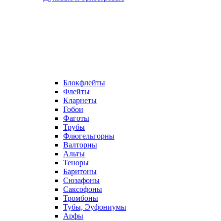
Блокфлейты
Флейты
Кларнеты
Гобои
Фаготы
Трубы
Флюгельгорны
Валторны
Альты
Теноры
Баритоны
Сюзафоны
Саксофоны
Тромбоны
Тубы, Эуфониумы
Арфы