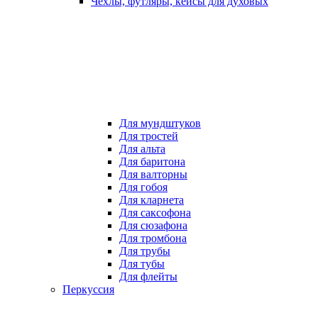
Чехлы, футляры, кейсы для духовых
Для мундштуков
Для тростей
Для альта
Для баритона
Для валторны
Для гобоя
Для кларнета
Для саксофона
Для сюзафона
Для тромбона
Для трубы
Для тубы
Для флейты
Перкуссия