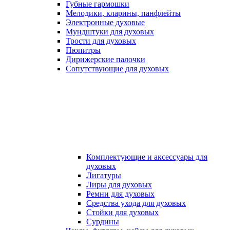
Губные гармошки
Мелодики, кларины, панфлейты
Электронные духовые
Мундштуки для духовых
Трости для духовых
Пюпитры
Дирижерские палочки
Сопутствующие для духовых
Комплектующие и аксессуары для
духовых
Лигатуры
Лиры для духовых
Ремни для духовых
Средства ухода для духовых
Стойки для духовых
Сурдины