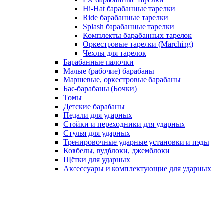
Hi-Hat барабанные тарелки
Ride барабанные тарелки
Splash барабанные тарелки
Комплекты барабанных тарелок
Оркестровые тарелки (Marching)
Чехлы для тарелок
Барабанные палочки
Малые (рабочие) барабаны
Маршевые, оркестровые барабаны
Бас-барабаны (Бочки)
Томы
Детские барабаны
Педали для ударных
Стойки и переходники для ударных
Стулья для ударных
Тренировочные ударные установки и пэды
Ковбелы, вудблоки, джемблоки
Щётки для ударных
Аксесcуары и комплектующие для ударных