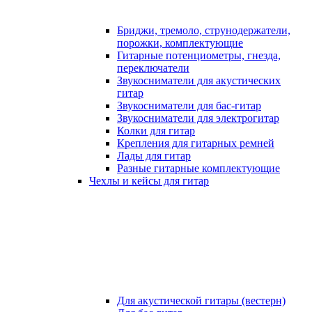
Бриджи, тремоло, струнодержатели,
порожки, комплектующие
Гитарные потенциометры, гнезда,
переключатели
Звукосниматели для акустических
гитар
Звукосниматели для бас-гитар
Звукосниматели для электрогитар
Колки для гитар
Крепления для гитарных ремней
Лады для гитар
Разные гитарные комплектующие
Чехлы и кейсы для гитар
Для акустической гитары (вестерн)