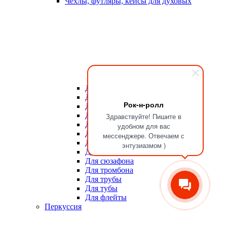
Чехлы, футляры, кейсы для духовых
Для мундштуков
Для тростей
Рок-н-ролл
Для альта
Для баритона
Здравствуйте! Пишите в
Для валторны
удобном для вас
Для гобоя
мессенджере. Отвечаем с
Для кларнета
энтузиазмом )
Для саксофона
Для сюзафона
Для тромбона
Для трубы
Для тубы
Для флейты
Перкуссия