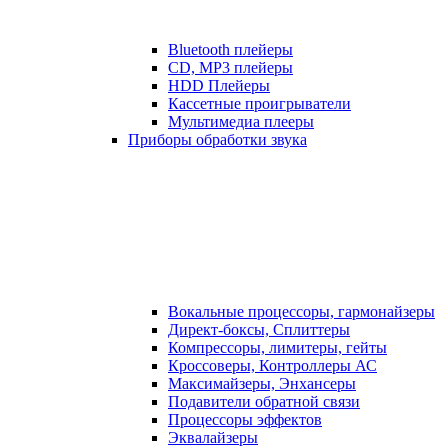
Bluetooth плейеры
CD, MP3 плейеры
HDD Плейеры
Кассетные проигрыватели
Мультимедиа плееры
Приборы обработки звука
Вокальные процессоры, гармонайзеры
Директ-боксы, Сплиттеры
Компрессоры, лимитеры, гейты
Кроссоверы, Контроллеры АС
Максимайзеры, Энхансеры
Подавители обратной связи
Процессоры эффектов
Эквалайзеры