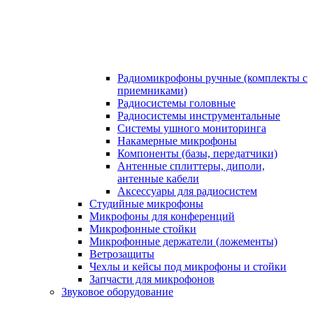
Радиомикрофоны ручные (комплекты с
приемниками)
Радиосистемы головные
Радиосистемы инструментальные
Системы ушного мониторинга
Накамерные микрофоны
Компоненты (базы, передатчики)
Антенные сплиттеры, диполи,
антенные кабели
Аксесcуары для радиосистем
Студийные микрофоны
Микрофоны для конференций
Микрофонные стойки
Микрофонные держатели (ложементы)
Ветрозащиты
Чехлы и кейсы под микрофоны и стойки
Запчасти для микрофонов
Звуковое оборудование