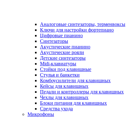
Аналоговые синтезаторы, терменвоксы
Ключи для настройки фортепиано
Цифровые пианино
Синтезаторы
Акустические пианино
Акустические рояли
Детские синтезаторы
Midi-клавиатуры
Стойки под клавишные
Стулья и банкетки
Комбоусилители для клавишных
Кейсы для клавишных
Педали и контроллеры для клавишных
Чехлы для клавишных
Блоки питания для клавишных
Средства ухода
Микрофоны