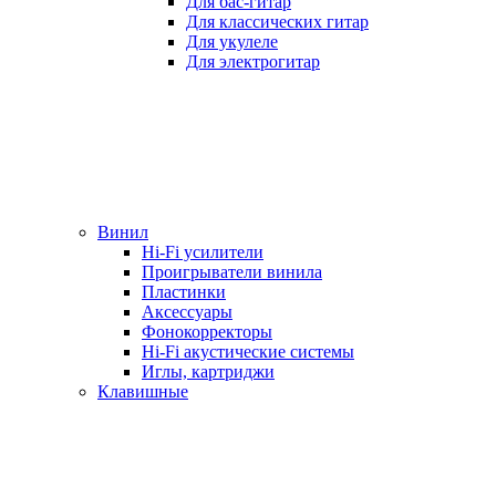
Для бас-гитар
Для классических гитар
Для укулеле
Для электрогитар
Винил
Hi-Fi усилители
Проигрыватели винила
Пластинки
Аксессуары
Фонокорректоры
Hi-Fi акустические системы
Иглы, картриджи
Клавишные