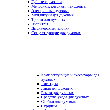
Губные гармошки
Мелодики, кларины, панфлейты
Электронные духовые
Мундштуки для духовых
Трости для духовых
Пюпитры
Дирижерские палочки
Сопутствующие для духовых
Комплектующие и аксессуары для
духовых
Лигатуры
Лиры для духовых
Ремни для духовых
Средства ухода для духовых
Стойки для духовых
Сурдины