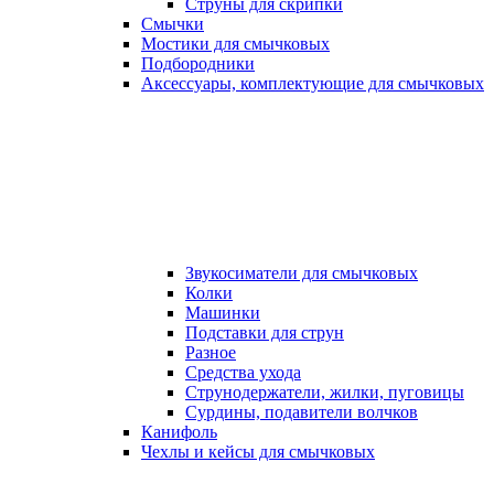
Струны для скрипки
Смычки
Мостики для смычковых
Подбородники
Аксеcсуары, комплектующие для смычковых
Звукосиматели для смычковых
Колки
Машинки
Подставки для струн
Разное
Средства ухода
Струнодержатели, жилки, пуговицы
Сурдины, подавители волчков
Канифоль
Чехлы и кейсы для смычковых