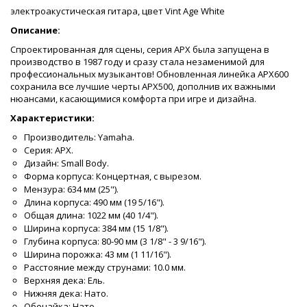
электроакустическая гитара, цвет Vint Age White
Описание:
Спроектированная для сцены, серия APX была запущена в
производство в 1987 году и сразу стала незаменимой для
профессиональных музыкантов! Обновленная линейка APX600
сохранила все лучшие черты APX500, дополнив их важными
нюансами, касающимися комфорта при игре и дизайна.
Характеристики:
Производитель: Yamaha.
Серия: APX.
Дизайн: Small Body.
Форма корпуса: Концертная, с вырезом.
Мензура: 634 мм (25").
Длина корпуса: 490 мм (19 5/16").
Общая длина: 1022 мм (40 1/4").
Ширина корпуса: 384 мм (15 1/8").
Глубина корпуса: 80-90 мм (3 1/8" - 3 9/16").
Ширина порожка: 43 мм (1 11/16").
Расстояние между струнами: 10.0 мм.
Верхняя дека: Ель.
Нижняя дека: Нато.
Обечайка: Нато.