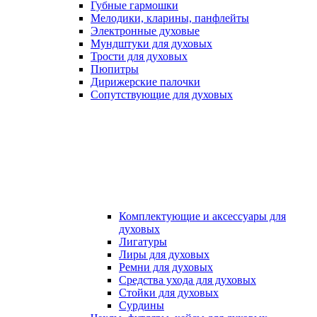
Губные гармошки
Мелодики, кларины, панфлейты
Электронные духовые
Мундштуки для духовых
Трости для духовых
Пюпитры
Дирижерские палочки
Сопутствующие для духовых
Комплектующие и аксессуары для
духовых
Лигатуры
Лиры для духовых
Ремни для духовых
Средства ухода для духовых
Стойки для духовых
Сурдины