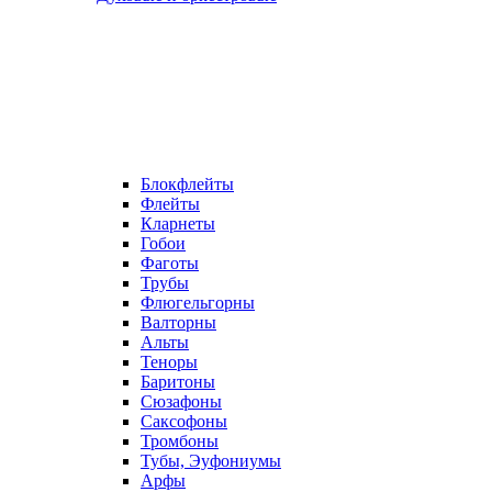
Блокфлейты
Флейты
Кларнеты
Гобои
Фаготы
Трубы
Флюгельгорны
Валторны
Альты
Теноры
Баритоны
Сюзафоны
Саксофоны
Тромбоны
Тубы, Эуфониумы
Арфы