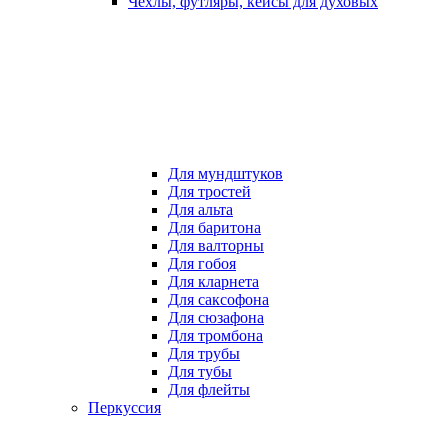
Чехлы, футляры, кейсы для духовых
Для мундштуков
Для тростей
Для альта
Для баритона
Для валторны
Для гобоя
Для кларнета
Для саксофона
Для сюзафона
Для тромбона
Для трубы
Для тубы
Для флейты
Перкуссия