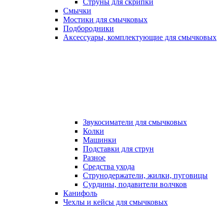
Струны для скрипки
Смычки
Мостики для смычковых
Подбородники
Аксеcсуары, комплектующие для смычковых
Звукосиматели для смычковых
Колки
Машинки
Подставки для струн
Разное
Средства ухода
Струнодержатели, жилки, пуговицы
Сурдины, подавители волчков
Канифоль
Чехлы и кейсы для смычковых