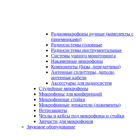
Радиомикрофоны ручные (комплекты с
приемниками)
Радиосистемы головные
Радиосистемы инструментальные
Системы ушного мониторинга
Накамерные микрофоны
Компоненты (базы, передатчики)
Антенные сплиттеры, диполи,
антенные кабели
Аксесcуары для радиосистем
Студийные микрофоны
Микрофоны для конференций
Микрофонные стойки
Микрофонные держатели (ложементы)
Ветрозащиты
Чехлы и кейсы под микрофоны и стойки
Запчасти для микрофонов
Звуковое оборудование