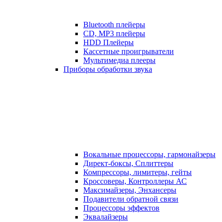
Bluetooth плейеры
CD, MP3 плейеры
HDD Плейеры
Кассетные проигрыватели
Мультимедиа плееры
Приборы обработки звука
Вокальные процессоры, гармонайзеры
Директ-боксы, Сплиттеры
Компрессоры, лимитеры, гейты
Кроссоверы, Контроллеры АС
Максимайзеры, Энхансеры
Подавители обратной связи
Процессоры эффектов
Эквалайзеры