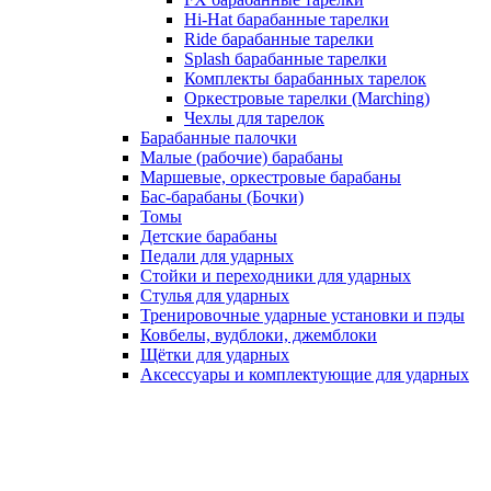
Hi-Hat барабанные тарелки
Ride барабанные тарелки
Splash барабанные тарелки
Комплекты барабанных тарелок
Оркестровые тарелки (Marching)
Чехлы для тарелок
Барабанные палочки
Малые (рабочие) барабаны
Маршевые, оркестровые барабаны
Бас-барабаны (Бочки)
Томы
Детские барабаны
Педали для ударных
Стойки и переходники для ударных
Стулья для ударных
Тренировочные ударные установки и пэды
Ковбелы, вудблоки, джемблоки
Щётки для ударных
Аксесcуары и комплектующие для ударных