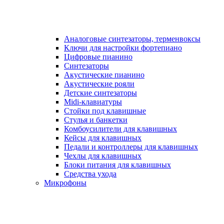
Аналоговые синтезаторы, терменвоксы
Ключи для настройки фортепиано
Цифровые пианино
Синтезаторы
Акустические пианино
Акустические рояли
Детские синтезаторы
Midi-клавиатуры
Стойки под клавишные
Стулья и банкетки
Комбоусилители для клавишных
Кейсы для клавишных
Педали и контроллеры для клавишных
Чехлы для клавишных
Блоки питания для клавишных
Средства ухода
Микрофоны