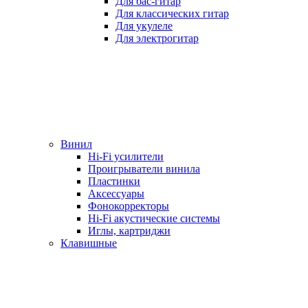
Для бас-гитар
Для классических гитар
Для укулеле
Для электрогитар
Винил
Hi-Fi усилители
Проигрыватели винила
Пластинки
Аксессуары
Фонокорректоры
Hi-Fi акустические системы
Иглы, картриджи
Клавишные