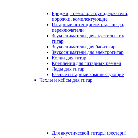
Бриджи, тремоло, струнодержатели,
порожки, комплектующие
Гитарные потенциометры, гнезда,
переключатели
Звукосниматели для акустических
гитар
Звукосниматели для бас-гитар
Звукосниматели для электрогитар
Колки для гитар
Крепления для гитарных ремней
Лады для гитар
Разные гитарные комплектующие
Чехлы и кейсы для гитар
Для акустической гитары (вестерн)