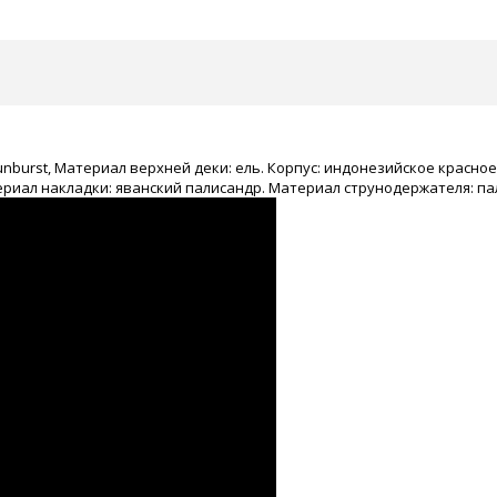
Sunburst, Материал верхней деки: ель. Корпус: индонезийское красно
риал накладки: яванский палисандр. Материал струнодержателя: пал