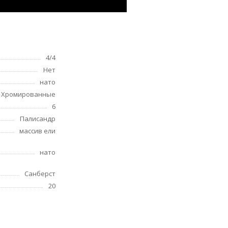
4/4
Нет
нато
Хромированные
6
Палисандр
массив ели
нато
Санберст
20