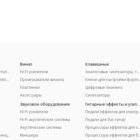
Винил
Клавишные
Акустические гитары (металлические струны)
Hi-Fi усилители
Аналоговые синтезаторы, терменвоксы
Классические гитары (нейлоновые струны)
Проигрыватели винила
Ключи для настро
Пластинки
Цифровые пианино
Аксессуары
Синтезаторы
Звуковое оборудование
Гитарные эффекты и усили
Hi-Fi усилители
Педали эффектов для 
Hi-Fi акустические системы
Педали для бас-гитар
Акустические системы
Процессоры эффектов для электро
Микрофоны для конференций
Микшеры
Процессоры эффектов д