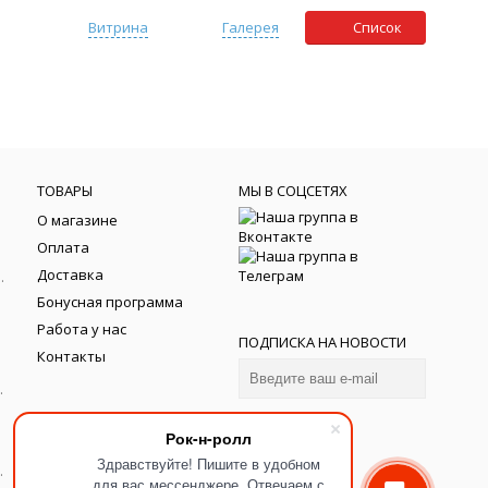
Витрина
Галерея
Список
ТОВАРЫ
МЫ В СОЦСЕТЯХ
О магазине
Оплата
Доставка
йки фортепиано
Бонусная программа
Работа у нас
ПОДПИСКА НА НОВОСТИ
Контакты
тели
электрогитар
Рок-н-ролл
гитар
Здравствуйте! Пишите в удобном
ля бас-гитар
для вас мессенджере. Отвечаем с