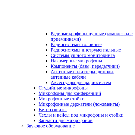
Радиомикрофоны ручные (комплекты с
приемниками)
Радиосистемы головные
Радиосистемы инструментальные
Системы ушного мониторинга
Накамерные микрофоны
Компоненты (базы, передатчики)
Антенные сплиттеры, диполи,
антенные кабели
Аксесcуары для радиосистем
Студийные микрофоны
Микрофоны для конференций
Микрофонные стойки
Микрофонные держатели (ложементы)
Ветрозащиты
Чехлы и кейсы под микрофоны и стойки
Запчасти для микрофонов
Звуковое оборудование