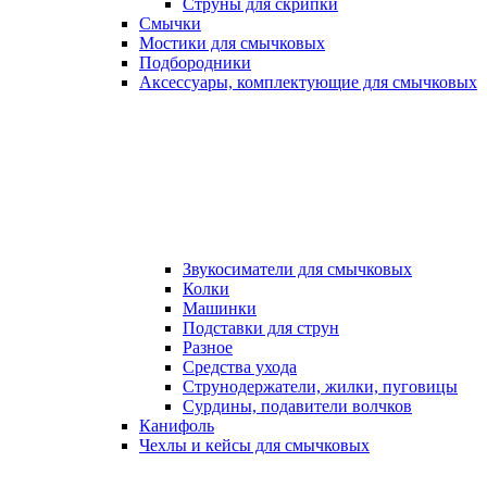
Струны для скрипки
Смычки
Мостики для смычковых
Подбородники
Аксеcсуары, комплектующие для смычковых
Звукосиматели для смычковых
Колки
Машинки
Подставки для струн
Разное
Средства ухода
Струнодержатели, жилки, пуговицы
Сурдины, подавители волчков
Канифоль
Чехлы и кейсы для смычковых