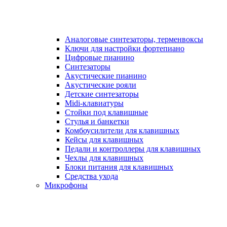
Аналоговые синтезаторы, терменвоксы
Ключи для настройки фортепиано
Цифровые пианино
Синтезаторы
Акустические пианино
Акустические рояли
Детские синтезаторы
Midi-клавиатуры
Стойки под клавишные
Стулья и банкетки
Комбоусилители для клавишных
Кейсы для клавишных
Педали и контроллеры для клавишных
Чехлы для клавишных
Блоки питания для клавишных
Средства ухода
Микрофоны