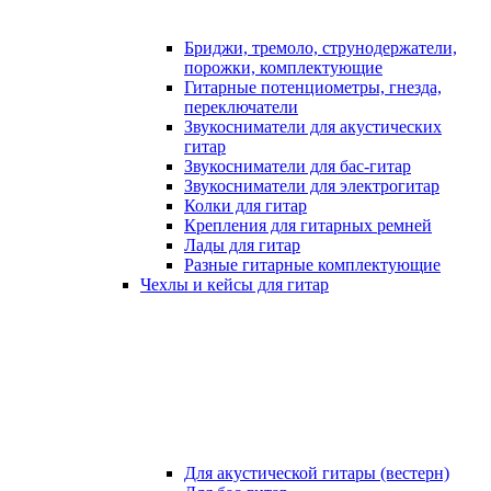
Бриджи, тремоло, струнодержатели,
порожки, комплектующие
Гитарные потенциометры, гнезда,
переключатели
Звукосниматели для акустических
гитар
Звукосниматели для бас-гитар
Звукосниматели для электрогитар
Колки для гитар
Крепления для гитарных ремней
Лады для гитар
Разные гитарные комплектующие
Чехлы и кейсы для гитар
Для акустической гитары (вестерн)