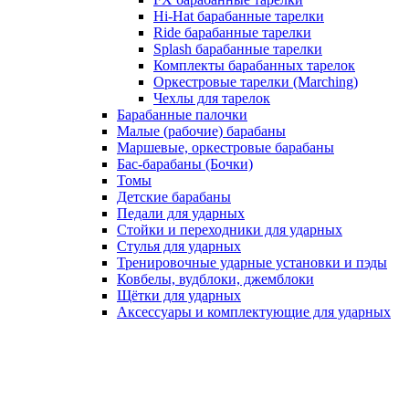
Hi-Hat барабанные тарелки
Ride барабанные тарелки
Splash барабанные тарелки
Комплекты барабанных тарелок
Оркестровые тарелки (Marching)
Чехлы для тарелок
Барабанные палочки
Малые (рабочие) барабаны
Маршевые, оркестровые барабаны
Бас-барабаны (Бочки)
Томы
Детские барабаны
Педали для ударных
Стойки и переходники для ударных
Стулья для ударных
Тренировочные ударные установки и пэды
Ковбелы, вудблоки, джемблоки
Щётки для ударных
Аксесcуары и комплектующие для ударных