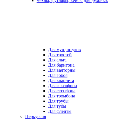
Чехлы, футляры, кейсы для духовых
Для мундштуков
Для тростей
Для альта
Для баритона
Для валторны
Для гобоя
Для кларнета
Для саксофона
Для сюзафона
Для тромбона
Для трубы
Для тубы
Для флейты
Перкуссия