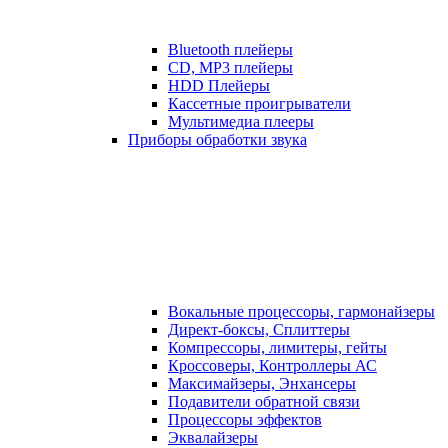
Bluetooth плейеры
CD, MP3 плейеры
HDD Плейеры
Кассетные проигрыватели
Мультимедиа плееры
Приборы обработки звука
Вокальные процессоры, гармонайзеры
Директ-боксы, Сплиттеры
Компрессоры, лимитеры, гейты
Кроссоверы, Контроллеры АС
Максимайзеры, Энхансеры
Подавители обратной связи
Процессоры эффектов
Эквалайзеры