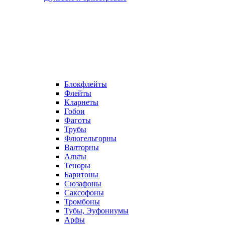
Блокфлейты
Флейты
Кларнеты
Гобои
Фаготы
Трубы
Флюгельгорны
Валторны
Альты
Теноры
Баритоны
Сюзафоны
Саксофоны
Тромбоны
Тубы, Эуфониумы
Арфы