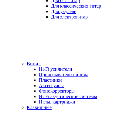
Для бас-гитар
Для классических гитар
Для укулеле
Для электрогитар
Винил
Hi-Fi усилители
Проигрыватели винила
Пластинки
Аксессуары
Фонокорректоры
Hi-Fi акустические системы
Иглы, картриджи
Клавишные