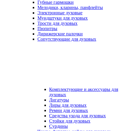
Губные гармошки
Мелодики, кларины, панфлейты
Электронные духовые
Мундштуки для духовых
Трости для духовых
Пюпитры
Дирижерские палочки
Сопутствующие для духовых
Комплектующие и аксессуары для
духовых
Лигатуры
Лиры для духовых
Ремни для духовых
Средства ухода для духовых
Стойки для духовых
Сурдины