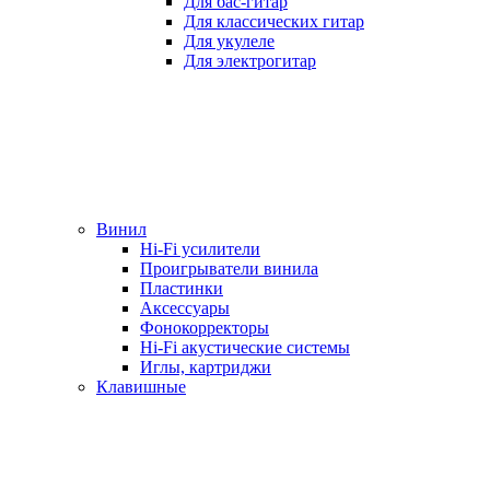
Для бас-гитар
Для классических гитар
Для укулеле
Для электрогитар
Винил
Hi-Fi усилители
Проигрыватели винила
Пластинки
Аксессуары
Фонокорректоры
Hi-Fi акустические системы
Иглы, картриджи
Клавишные