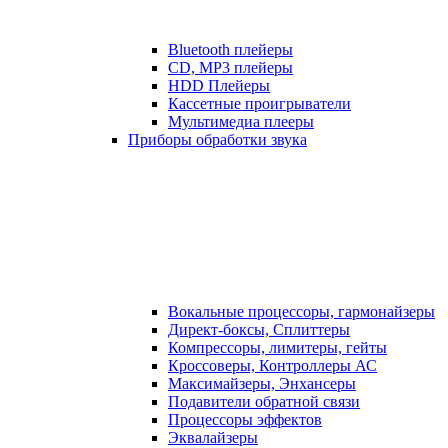
Bluetooth плейеры
CD, MP3 плейеры
HDD Плейеры
Кассетные проигрыватели
Мультимедиа плееры
Приборы обработки звука
Вокальные процессоры, гармонайзеры
Директ-боксы, Сплиттеры
Компрессоры, лимитеры, гейты
Кроссоверы, Контроллеры АС
Максимайзеры, Энхансеры
Подавители обратной связи
Процессоры эффектов
Эквалайзеры