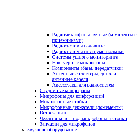
Радиомикрофоны ручные (комплекты с
приемниками)
Радиосистемы головные
Радиосистемы инструментальные
Системы ушного мониторинга
Накамерные микрофоны
Компоненты (базы, передатчики)
Антенные сплиттеры, диполи,
антенные кабели
Аксесcуары для радиосистем
Студийные микрофоны
Микрофоны для конференций
Микрофонные стойки
Микрофонные держатели (ложементы)
Ветрозащиты
Чехлы и кейсы под микрофоны и стойки
Запчасти для микрофонов
Звуковое оборудование