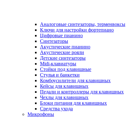
Аналоговые синтезаторы, терменвоксы
Ключи для настройки фортепиано
Цифровые пианино
Синтезаторы
Акустические пианино
Акустические рояли
Детские синтезаторы
Midi-клавиатуры
Стойки под клавишные
Стулья и банкетки
Комбоусилители для клавишных
Кейсы для клавишных
Педали и контроллеры для клавишных
Чехлы для клавишных
Блоки питания для клавишных
Средства ухода
Микрофоны