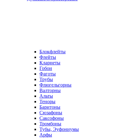
Блокфлейты
Флейты
Кларнеты
Гобои
Фаготы
Трубы
Флюгельгорны
Валторны
Альты
Теноры
Баритоны
Сюзафоны
Саксофоны
Тромбоны
Тубы, Эуфониумы
Арфы