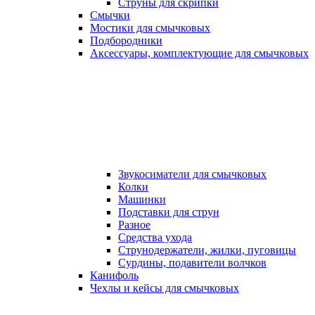
Струны для скрипки
Смычки
Мостики для смычковых
Подбородники
Аксеcсуары, комплектующие для смычковых
Звукосиматели для смычковых
Колки
Машинки
Подставки для струн
Разное
Средства ухода
Струнодержатели, жилки, пуговицы
Сурдины, подавители волчков
Канифоль
Чехлы и кейсы для смычковых