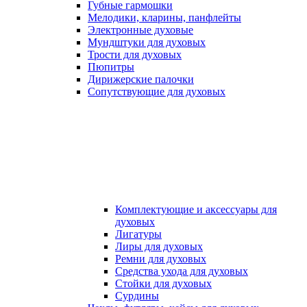
Губные гармошки
Мелодики, кларины, панфлейты
Электронные духовые
Мундштуки для духовых
Трости для духовых
Пюпитры
Дирижерские палочки
Сопутствующие для духовых
Комплектующие и аксессуары для
духовых
Лигатуры
Лиры для духовых
Ремни для духовых
Средства ухода для духовых
Стойки для духовых
Сурдины