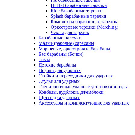
Hi-Hat барабанные тарелки
Ride барабанные тарелки
Splash барабанные тарелки
Комплекты барабанных тарелок
Оркестровые тарелки (Marching)
Чехлы для тарелок
Барабанные палочки
Малые (рабочие) барабаны
Маршевые, оркестровые барабаны
Бас-барабаны (Бочки)
Томы
Детские барабаны
Педали для ударных
Стойки и переходники для ударных
Стулья для ударных
Тренировочные ударные установки и пэды
Ковбелы, вудблоки, джемблоки
Щётки для ударных
Аксесcуары и комплектующие для ударных