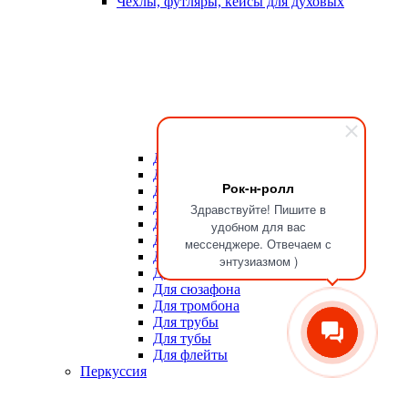
Чехлы, футляры, кейсы для духовых
Для мундштуков
Для тростей
Рок-н-ролл
Для альта
Для баритона
Здравствуйте! Пишите в
Для валторны
удобном для вас
Для гобоя
мессенджере. Отвечаем с
Для кларнета
энтузиазмом )
Для саксофона
Для сюзафона
Для тромбона
Для трубы
Для тубы
Для флейты
Перкуссия