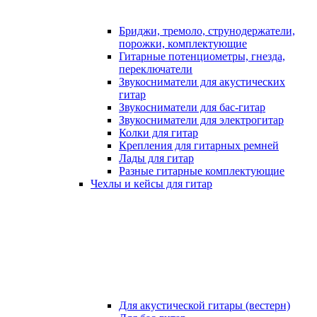
Бриджи, тремоло, струнодержатели,
порожки, комплектующие
Гитарные потенциометры, гнезда,
переключатели
Звукосниматели для акустических
гитар
Звукосниматели для бас-гитар
Звукосниматели для электрогитар
Колки для гитар
Крепления для гитарных ремней
Лады для гитар
Разные гитарные комплектующие
Чехлы и кейсы для гитар
Для акустической гитары (вестерн)