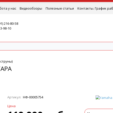
бота у нас
Видеообзоры
Полезные статьи
Контакты. График ра
91) 216-80-58
53-98-10
 струны)
ТАРА
Артикул:
НФ-00005754
Цена