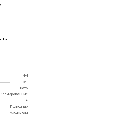
й
e: Нет
4/4
Нет
нато
Хромированные
6
Палисандр
массив ели