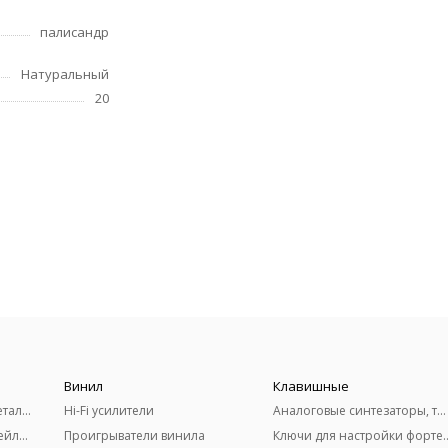
палисандр
Натуральный
20
Винил
Клавишные
Акустические гитары (металлические струны)
Hi-Fi усилители
Аналоговые синтезаторы, терменвоксы
Классические гитары (нейлоновые струны)
Проигрыватели винила
Ключи для настро