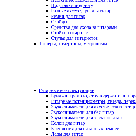
Подставки под ногу
Разные аксессуары для гитар
Ремни для гитар
Слайды
Средства для ухода за гитарами
Стойки гитарные
Стулья для гитаристов
Тюнеры, камертоны, метрономы
Гитарные комплектующие
Бриджи, тремоло, струнодержатели, по
Гитарные потенциометры, гнезда, пере
Звукосниматели для акустических гитар
Звукосниматели для бас-гитар
Звукосниматели для электрогитар
Колки для гитар
Крепления для гитарных ремней
Лады для гитар