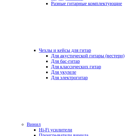
Разные гитарные комплектующие
Чехлы и кейсы для гитар
Для акустической гитары (вестерн)
Для бас-гитар
Для классических гитар
Для укулеле
Для электрогитар
Винил
Hi-Fi усилители
Проигрыватели винила