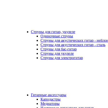
Струны для гитар, укулеле
Одиночные струны
Струны для акустических гитар - нейло
Струны для акустических гитар - сталь
Струны для бас-гитар
Струны для укулеле
Струны для электрогитар
Гитарные аксессуары
Каподастры
Медиаторы
Настенные держатели для гитар