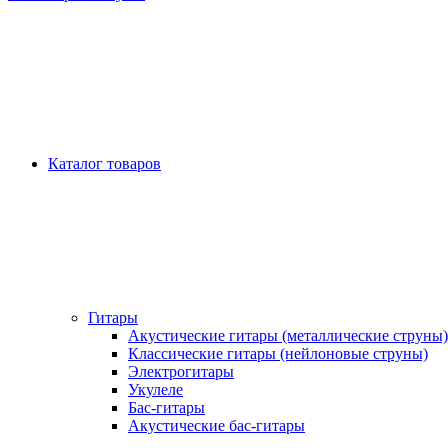
Каталог товаров
Гитары
Акустические гитары (металлические струны)
Классические гитары (нейлоновые струны)
Электрогитары
Укулеле
Бас-гитары
Акустические бас-гитары