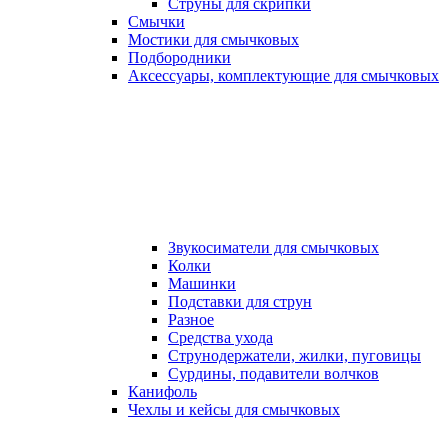
Струны для скрипки
Смычки
Мостики для смычковых
Подбородники
Аксеcсуары, комплектующие для смычковых
Звукосиматели для смычковых
Колки
Машинки
Подставки для струн
Разное
Средства ухода
Струнодержатели, жилки, пуговицы
Сурдины, подавители волчков
Канифоль
Чехлы и кейсы для смычковых