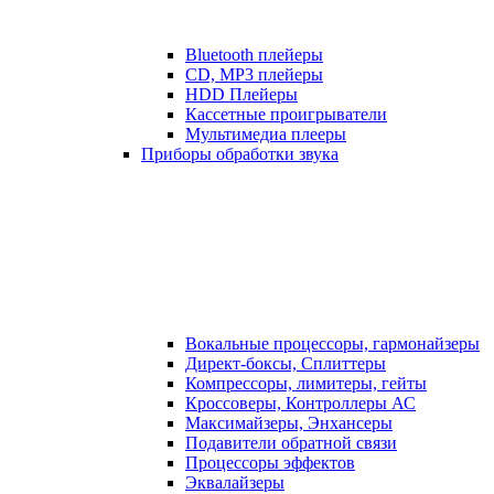
Bluetooth плейеры
CD, MP3 плейеры
HDD Плейеры
Кассетные проигрыватели
Мультимедиа плееры
Приборы обработки звука
Вокальные процессоры, гармонайзеры
Директ-боксы, Сплиттеры
Компрессоры, лимитеры, гейты
Кроссоверы, Контроллеры АС
Максимайзеры, Энхансеры
Подавители обратной связи
Процессоры эффектов
Эквалайзеры