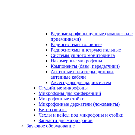
Радиомикрофоны ручные (комплекты с
приемниками)
Радиосистемы головные
Радиосистемы инструментальные
Системы ушного мониторинга
Накамерные микрофоны
Компоненты (базы, передатчики)
Антенные сплиттеры, диполи,
антенные кабели
Аксесcуары для радиосистем
Студийные микрофоны
Микрофоны для конференций
Микрофонные стойки
Микрофонные держатели (ложементы)
Ветрозащиты
Чехлы и кейсы под микрофоны и стойки
Запчасти для микрофонов
Звуковое оборудование