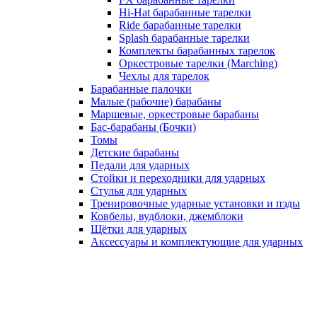
Hi-Hat барабанные тарелки
Ride барабанные тарелки
Splash барабанные тарелки
Комплекты барабанных тарелок
Оркестровые тарелки (Marching)
Чехлы для тарелок
Барабанные палочки
Малые (рабочие) барабаны
Маршевые, оркестровые барабаны
Бас-барабаны (Бочки)
Томы
Детские барабаны
Педали для ударных
Стойки и переходники для ударных
Стулья для ударных
Тренировочные ударные установки и пэды
Ковбелы, вудблоки, джемблоки
Щётки для ударных
Аксесcуары и комплектующие для ударных