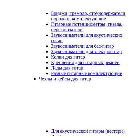
Бриджи, тремоло, струнодержатели,
порожки, комплектующие
Гитарные потенциометры, гнезда,
переключатели
Звукосниматели для акустических
гитар
Звукосниматели для бас-гитар
Звукосниматели для электрогитар
Колки для гитар
Крепления для гитарных ремней
Лады для гитар
Разные гитарные комплектующие
Чехлы и кейсы для гитар
Для акустической гитары (вестерн)