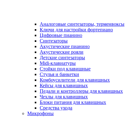
Аналоговые синтезаторы, терменвоксы
Ключи для настройки фортепиано
Цифровые пианино
Синтезаторы
Акустические пианино
Акустические рояли
Детские синтезаторы
Midi-клавиатуры
Стойки под клавишные
Стулья и банкетки
Комбоусилители для клавишных
Кейсы для клавишных
Педали и контроллеры для клавишных
Чехлы для клавишных
Блоки питания для клавишных
Средства ухода
Микрофоны