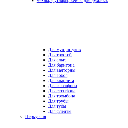
Чехлы, футляры, кейсы для духовых
Для мундштуков
Для тростей
Для альта
Для баритона
Для валторны
Для гобоя
Для кларнета
Для саксофона
Для сюзафона
Для тромбона
Для трубы
Для тубы
Для флейты
Перкуссия