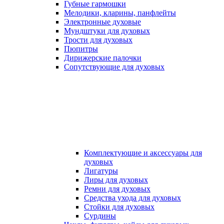
Губные гармошки
Мелодики, кларины, панфлейты
Электронные духовые
Мундштуки для духовых
Трости для духовых
Пюпитры
Дирижерские палочки
Сопутствующие для духовых
Комплектующие и аксессуары для
духовых
Лигатуры
Лиры для духовых
Ремни для духовых
Средства ухода для духовых
Стойки для духовых
Сурдины