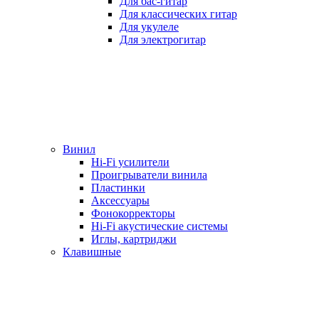
Для бас-гитар
Для классических гитар
Для укулеле
Для электрогитар
Винил
Hi-Fi усилители
Проигрыватели винила
Пластинки
Аксессуары
Фонокорректоры
Hi-Fi акустические системы
Иглы, картриджи
Клавишные