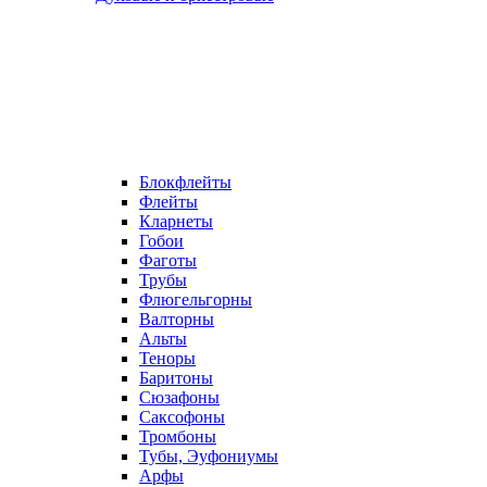
Блокфлейты
Флейты
Кларнеты
Гобои
Фаготы
Трубы
Флюгельгорны
Валторны
Альты
Теноры
Баритоны
Сюзафоны
Саксофоны
Тромбоны
Тубы, Эуфониумы
Арфы