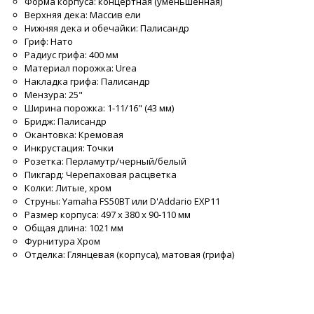
Форма корпуса: концертная (уменьшенная)
Верхняя дека: Массив ели
Нижняя дека и обечайки: Палисандр
Гриф: Нато
Радиус грифа: 400 мм
Материал порожка: Urea
Накладка грифа: Палисандр
Мензура: 25"
Ширина порожка: 1-11/16" (43 мм)
Бридж: Палисандр
Окантовка: Кремовая
Инкрустация: Точки
Розетка: Перламутр/черный/белый
Пикгард: Черепаховая расцветка
Колки: Литые, хром
Струны: Yamaha FS50BT или D'Addario EXP11
Размер корпуса: 497 х 380 х 90-110 мм
Общая длина: 1021 мм
Фурнитура Хром
Отделка: Глянцевая (корпуса), матовая (грифа)