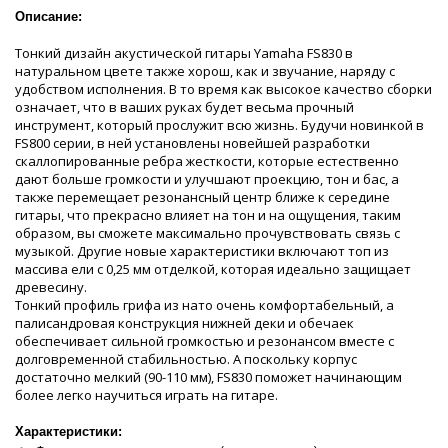
Описание:
Тонкий дизайн акустической гитары Yamaha FS830 в
натуральном цвете также хорош, как и звучание, наряду с
удобством исполнения. В то время как высокое качество сборки
означает, что в ваших руках будет весьма прочный
инструмент, который прослужит всю жизнь. Будучи новинкой в
FS800 серии, в ней установлены новейшей разработки
скаллопированные ребра жесткости, которые естественно
дают больше громкости и улучшают проекцию, тон и бас, а
также перемещает резонансный центр ближе к середине
гитары, что прекрасно влияет на тон и на ощущения, таким
образом, вы сможете максимально прочувствовать связь с
музыкой. Другие новые характеристики включают топ из
массива ели с 0,25 мм отделкой, которая идеально защищает
древесину.
Тонкий профиль грифа из нато очень комфортабельный, а
палисандровая конструкция нижней деки и обечаек
обеспечивает сильной громкостью и резонансом вместе с
долговременной стабильностью. А поскольку корпус
достаточно мелкий (90-110 мм), FS830 поможет начинающим
более легко научиться играть на гитаре.
Характеристики: