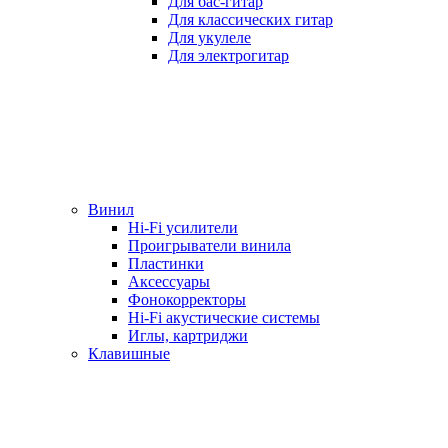
Для бас-гитар
Для классических гитар
Для укулеле
Для электрогитар
Винил
Hi-Fi усилители
Проигрыватели винила
Пластинки
Аксессуары
Фонокорректоры
Hi-Fi акустические системы
Иглы, картриджи
Клавишные