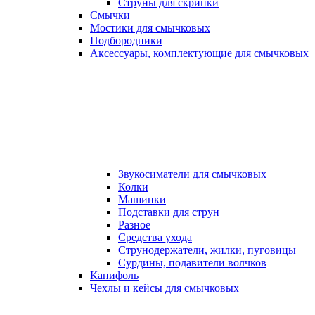
Струны для скрипки
Смычки
Мостики для смычковых
Подбородники
Аксеcсуары, комплектующие для смычковых
Звукосиматели для смычковых
Колки
Машинки
Подставки для струн
Разное
Средства ухода
Струнодержатели, жилки, пуговицы
Сурдины, подавители волчков
Канифоль
Чехлы и кейсы для смычковых