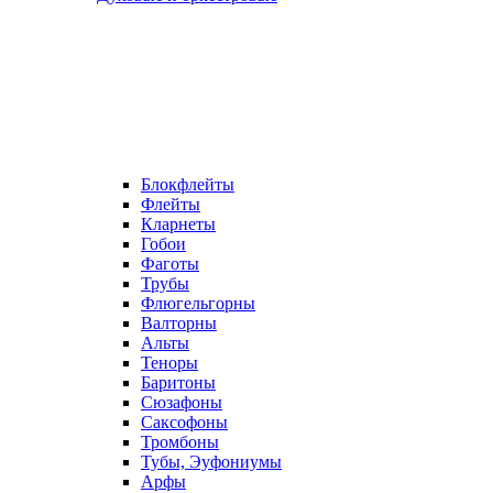
Блокфлейты
Флейты
Кларнеты
Гобои
Фаготы
Трубы
Флюгельгорны
Валторны
Альты
Теноры
Баритоны
Сюзафоны
Саксофоны
Тромбоны
Тубы, Эуфониумы
Арфы