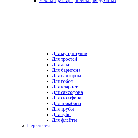
Чехлы, футляры, кейсы для духовых
Для мундштуков
Для тростей
Для альта
Для баритона
Для валторны
Для гобоя
Для кларнета
Для саксофона
Для сюзафона
Для тромбона
Для трубы
Для тубы
Для флейты
Перкуссия