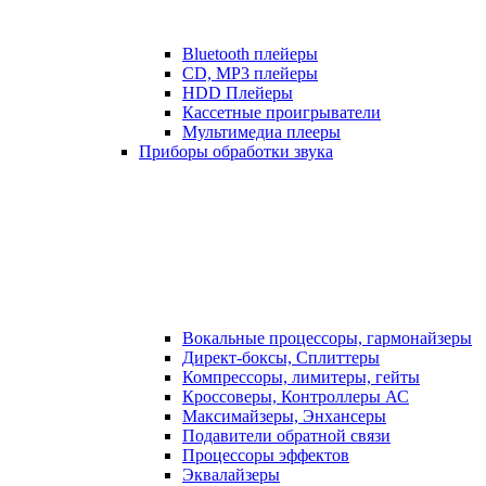
Bluetooth плейеры
CD, MP3 плейеры
HDD Плейеры
Кассетные проигрыватели
Мультимедиа плееры
Приборы обработки звука
Вокальные процессоры, гармонайзеры
Директ-боксы, Сплиттеры
Компрессоры, лимитеры, гейты
Кроссоверы, Контроллеры АС
Максимайзеры, Энхансеры
Подавители обратной связи
Процессоры эффектов
Эквалайзеры