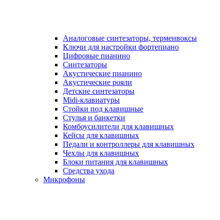
Аналоговые синтезаторы, терменвоксы
Ключи для настройки фортепиано
Цифровые пианино
Синтезаторы
Акустические пианино
Акустические рояли
Детские синтезаторы
Midi-клавиатуры
Стойки под клавишные
Стулья и банкетки
Комбоусилители для клавишных
Кейсы для клавишных
Педали и контроллеры для клавишных
Чехлы для клавишных
Блоки питания для клавишных
Средства ухода
Микрофоны