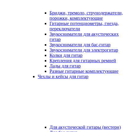
Бриджи, тремоло, струнодержатели,
порожки, комплектующие
Гитарные потенциометры, гнезда,
переключатели
Звукосниматели для акустических
гитар
Звукосниматели для бас-гитар
Звукосниматели для электрогитар
Колки для гитар
Крепления для гитарных ремней
Лады для гитар
Разные гитарные комплектующие
Чехлы и кейсы для гитар
Для акустической гитары (вестерн)