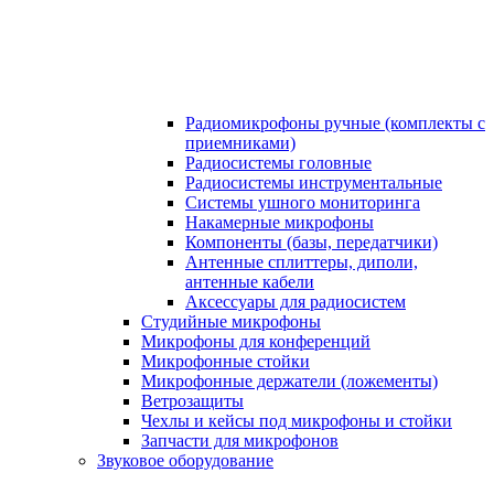
Радиомикрофоны ручные (комплекты с
приемниками)
Радиосистемы головные
Радиосистемы инструментальные
Системы ушного мониторинга
Накамерные микрофоны
Компоненты (базы, передатчики)
Антенные сплиттеры, диполи,
антенные кабели
Аксесcуары для радиосистем
Студийные микрофоны
Микрофоны для конференций
Микрофонные стойки
Микрофонные держатели (ложементы)
Ветрозащиты
Чехлы и кейсы под микрофоны и стойки
Запчасти для микрофонов
Звуковое оборудование