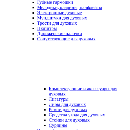
Губные гармошки
Мелодики, кларины, панфлейты
Электронные духовые
Мундштуки для духовых
Трости для духовых
Пюпитры
Дирижерские палочки
Сопутствующие для духовых
Комплектующие и аксессуары для
духовых
Лигатуры
Лиры для духовых
Ремни для духовых
Средства ухода для духовых
Стойки для духовых
Сурдины