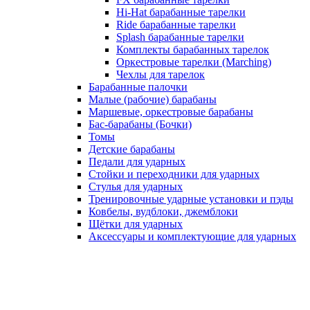
Hi-Hat барабанные тарелки
Ride барабанные тарелки
Splash барабанные тарелки
Комплекты барабанных тарелок
Оркестровые тарелки (Marching)
Чехлы для тарелок
Барабанные палочки
Малые (рабочие) барабаны
Маршевые, оркестровые барабаны
Бас-барабаны (Бочки)
Томы
Детские барабаны
Педали для ударных
Стойки и переходники для ударных
Стулья для ударных
Тренировочные ударные установки и пэды
Ковбелы, вудблоки, джемблоки
Щётки для ударных
Аксесcуары и комплектующие для ударных