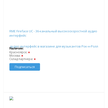
RME Fireface UC - 36-канальный высокоскоростной аудио
интерфейс
Наличие:
Красноярск
:
✖
Москва
:
✖
Склад партнера
:
✖
Подписаться