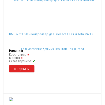
RME ARC USB - контроллер для FireFace UFX+ и TotalMix FX
Наличие:
Красноярск
:
✖
Москва
:
✖
Склад партнера
:
✓
В корзину