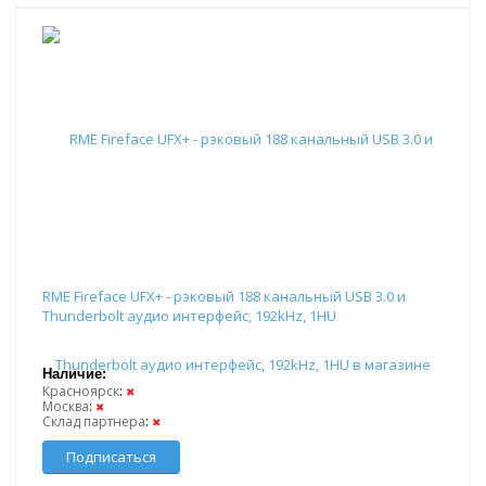
RME Fireface UFX+ - рэковый 188 канальный USB 3.0 и
Thunderbolt аудио интерфейс, 192kHz, 1HU
Наличие:
Красноярск
:
✖
Москва
:
✖
Склад партнера
:
✖
Подписаться