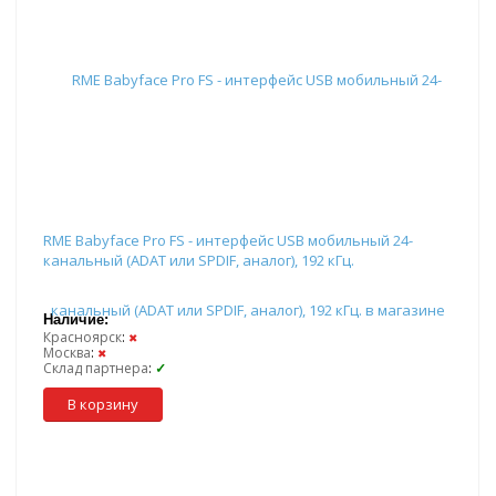
RME Babyface Pro FS - интерфейс USB мобильный 24-
канальный (ADAT или SPDIF, аналог), 192 кГц.
Наличие:
Красноярск
:
✖
Москва
:
✖
Склад партнера
:
✓
В корзину