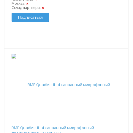
Москва
:
✖
Склад партнера
:
✖
Подписаться
RME QuadMic II - 4 канальный микрофонный