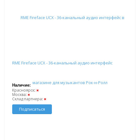
RME Fireface UCX - 36-канальный аудио интерфейс
Наличие:
Красноярск
:
✖
Москва
:
✖
Склад партнера
:
✖
Подписаться