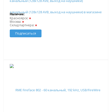
канальный (128x128 AVB, выход на наушники)
Наличие:
Красноярск
:
✖
Москва
:
✖
Склад партнера
:
✖
Подписаться