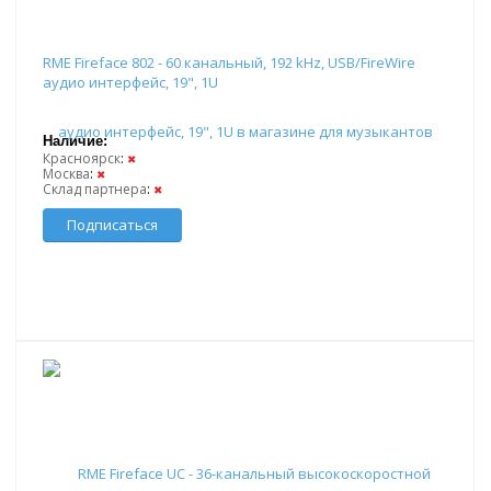
RME Fireface 802 - 60 канальный, 192 kHz, USB/FireWire
аудио интерфейс, 19", 1U
Наличие:
Красноярск
:
✖
Москва
:
✖
Склад партнера
:
✖
Подписаться