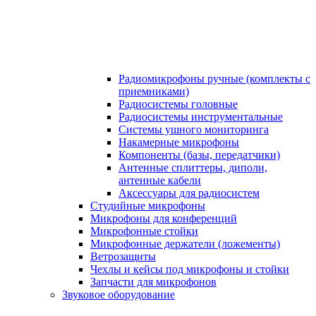
Радиомикрофоны ручные (комплекты с
приемниками)
Радиосистемы головные
Радиосистемы инструментальные
Системы ушного мониторинга
Накамерные микрофоны
Компоненты (базы, передатчики)
Антенные сплиттеры, диполи,
антенные кабели
Аксесcуары для радиосистем
Студийные микрофоны
Микрофоны для конференций
Микрофонные стойки
Микрофонные держатели (ложементы)
Ветрозащиты
Чехлы и кейсы под микрофоны и стойки
Запчасти для микрофонов
Звуковое оборудование