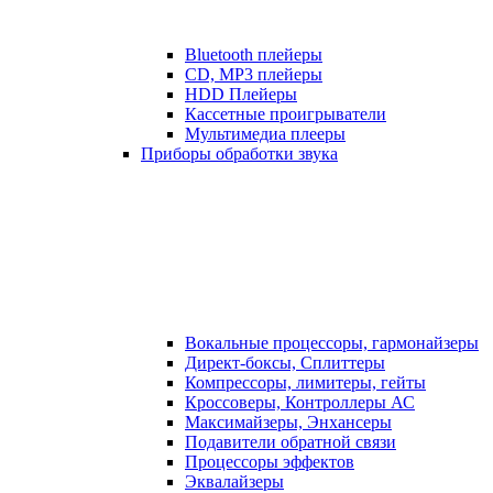
Bluetooth плейеры
CD, MP3 плейеры
HDD Плейеры
Кассетные проигрыватели
Мультимедиа плееры
Приборы обработки звука
Вокальные процессоры, гармонайзеры
Директ-боксы, Сплиттеры
Компрессоры, лимитеры, гейты
Кроссоверы, Контроллеры АС
Максимайзеры, Энхансеры
Подавители обратной связи
Процессоры эффектов
Эквалайзеры