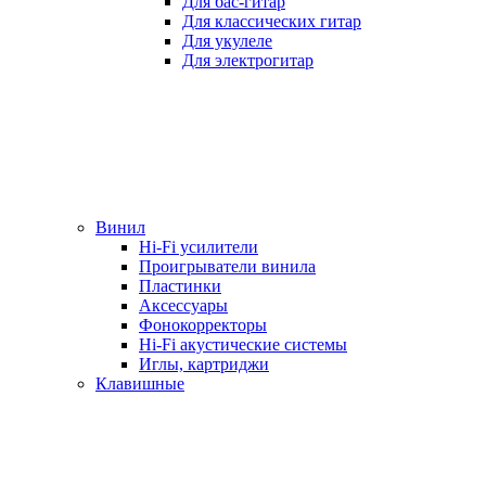
Для бас-гитар
Для классических гитар
Для укулеле
Для электрогитар
Винил
Hi-Fi усилители
Проигрыватели винила
Пластинки
Аксессуары
Фонокорректоры
Hi-Fi акустические системы
Иглы, картриджи
Клавишные