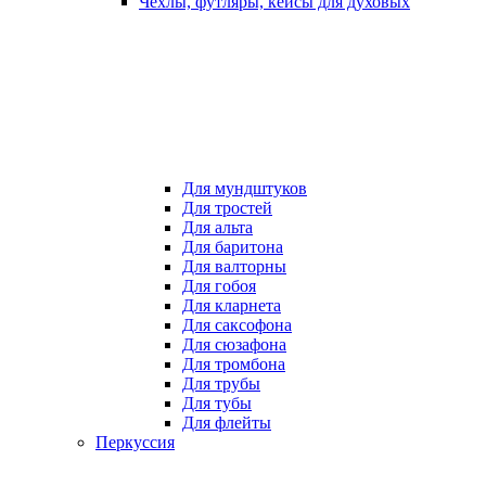
Чехлы, футляры, кейсы для духовых
Для мундштуков
Для тростей
Для альта
Для баритона
Для валторны
Для гобоя
Для кларнета
Для саксофона
Для сюзафона
Для тромбона
Для трубы
Для тубы
Для флейты
Перкуссия