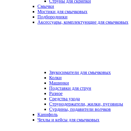
Струны для скрипки
Смычки
Мостики для смычковых
Подбородники
Аксеcсуары, комплектующие для смычковых
Звукосиматели для смычковых
Колки
Машинки
Подставки для струн
Разное
Средства ухода
Струнодержатели, жилки, пуговицы
Сурдины, подавители волчков
Канифоль
Чехлы и кейсы для смычковых