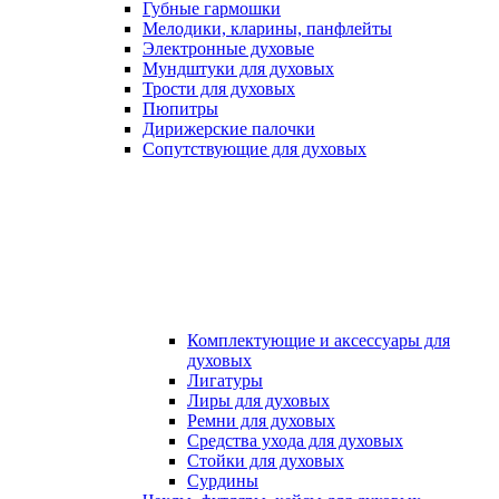
Губные гармошки
Мелодики, кларины, панфлейты
Электронные духовые
Мундштуки для духовых
Трости для духовых
Пюпитры
Дирижерские палочки
Сопутствующие для духовых
Комплектующие и аксессуары для
духовых
Лигатуры
Лиры для духовых
Ремни для духовых
Средства ухода для духовых
Стойки для духовых
Сурдины