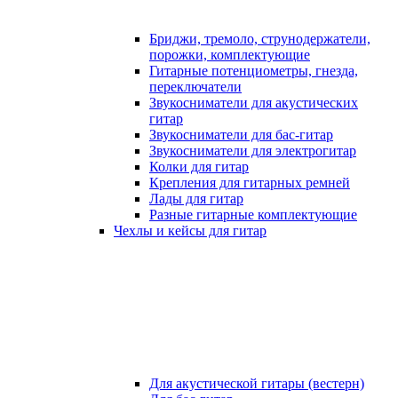
Бриджи, тремоло, струнодержатели,
порожки, комплектующие
Гитарные потенциометры, гнезда,
переключатели
Звукосниматели для акустических
гитар
Звукосниматели для бас-гитар
Звукосниматели для электрогитар
Колки для гитар
Крепления для гитарных ремней
Лады для гитар
Разные гитарные комплектующие
Чехлы и кейсы для гитар
Для акустической гитары (вестерн)