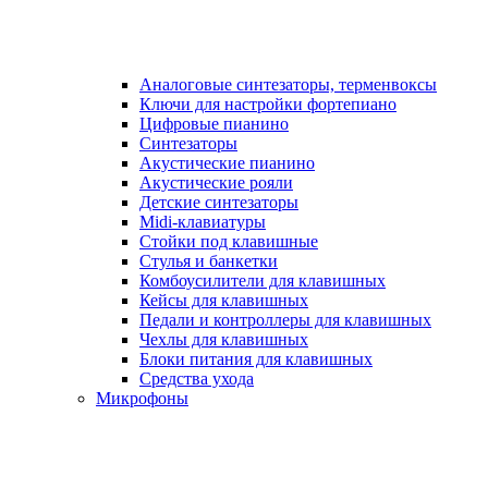
Аналоговые синтезаторы, терменвоксы
Ключи для настройки фортепиано
Цифровые пианино
Синтезаторы
Акустические пианино
Акустические рояли
Детские синтезаторы
Midi-клавиатуры
Стойки под клавишные
Стулья и банкетки
Комбоусилители для клавишных
Кейсы для клавишных
Педали и контроллеры для клавишных
Чехлы для клавишных
Блоки питания для клавишных
Средства ухода
Микрофоны