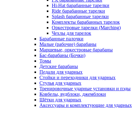
Hi-Hat барабанные тарелки
Ride барабанные тарелки
Splash барабанные тарелки
Комплекты барабанных тарелок
Оркестровые тарелки (Marching)
Чехлы для тарелок
Барабанные палочки
Малые (рабочие) барабаны
Маршевые, оркестровые барабаны
Бас-барабаны (Бочки)
Томы
Детские барабаны
Педали для ударных
Стойки и переходники для ударных
Стулья для ударных
Тренировочные ударные установки и пэды
Ковбелы, вудблоки, джемблоки
Щётки для ударных
Аксесcуары и комплектующие для ударных