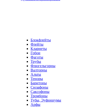
Блокфлейты
Флейты
Кларнеты
Гобои
Фаготы
Трубы
Флюгельгорны
Валторны
Альты
Теноры
Баритоны
Сюзафоны
Саксофоны
Тромбоны
Тубы, Эуфониумы
Арфы