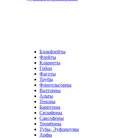
Блокфлейты
Флейты
Кларнеты
Гобои
Фаготы
Трубы
Флюгельгорны
Валторны
Альты
Теноры
Баритоны
Сюзафоны
Саксофоны
Тромбоны
Тубы, Эуфониумы
Арфы