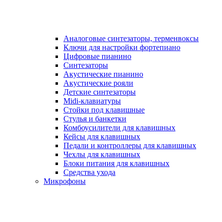
Аналоговые синтезаторы, терменвоксы
Ключи для настройки фортепиано
Цифровые пианино
Синтезаторы
Акустические пианино
Акустические рояли
Детские синтезаторы
Midi-клавиатуры
Стойки под клавишные
Стулья и банкетки
Комбоусилители для клавишных
Кейсы для клавишных
Педали и контроллеры для клавишных
Чехлы для клавишных
Блоки питания для клавишных
Средства ухода
Микрофоны