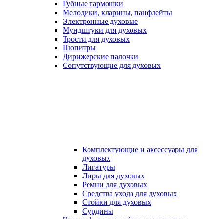
Губные гармошки
Мелодики, кларины, панфлейты
Электронные духовые
Мундштуки для духовых
Трости для духовых
Пюпитры
Дирижерские палочки
Сопутствующие для духовых
Комплектующие и аксессуары для
духовых
Лигатуры
Лиры для духовых
Ремни для духовых
Средства ухода для духовых
Стойки для духовых
Сурдины