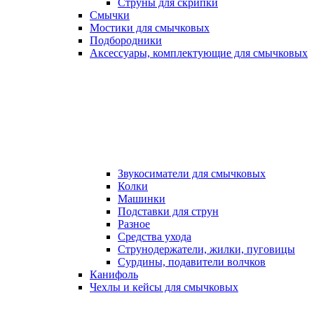
Струны для скрипки
Смычки
Мостики для смычковых
Подбородники
Аксеcсуары, комплектующие для смычковых
Звукосиматели для смычковых
Колки
Машинки
Подставки для струн
Разное
Средства ухода
Струнодержатели, жилки, пуговицы
Сурдины, подавители волчков
Канифоль
Чехлы и кейсы для смычковых