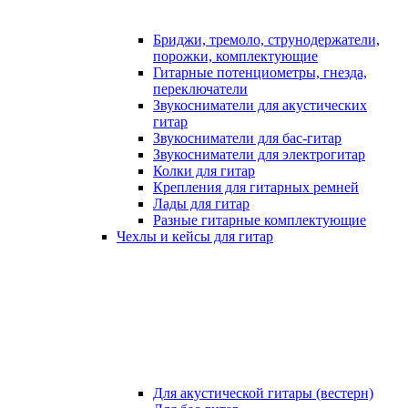
Бриджи, тремоло, струнодержатели,
порожки, комплектующие
Гитарные потенциометры, гнезда,
переключатели
Звукосниматели для акустических
гитар
Звукосниматели для бас-гитар
Звукосниматели для электрогитар
Колки для гитар
Крепления для гитарных ремней
Лады для гитар
Разные гитарные комплектующие
Чехлы и кейсы для гитар
Для акустической гитары (вестерн)