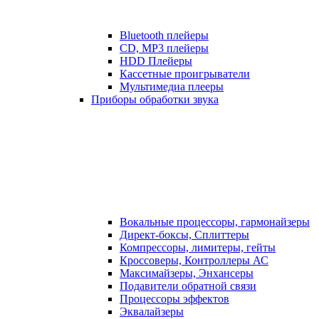
Bluetooth плейеры
CD, MP3 плейеры
HDD Плейеры
Кассетные проигрыватели
Мультимедиа плееры
Приборы обработки звука
Вокальные процессоры, гармонайзеры
Директ-боксы, Сплиттеры
Компрессоры, лимитеры, гейты
Кроссоверы, Контроллеры АС
Максимайзеры, Энхансеры
Подавители обратной связи
Процессоры эффектов
Эквалайзеры