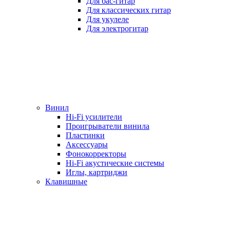
Для бас-гитар
Для классических гитар
Для укулеле
Для электрогитар
Винил
Hi-Fi усилители
Проигрыватели винила
Пластинки
Аксессуары
Фонокорректоры
Hi-Fi акустические системы
Иглы, картриджи
Клавишные