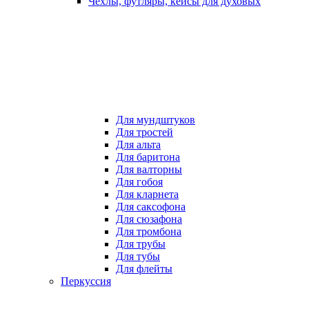
Чехлы, футляры, кейсы для духовых
Для мундштуков
Для тростей
Для альта
Для баритона
Для валторны
Для гобоя
Для кларнета
Для саксофона
Для сюзафона
Для тромбона
Для трубы
Для тубы
Для флейты
Перкуссия