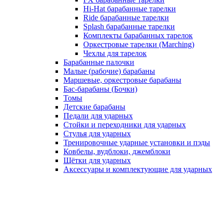
Hi-Hat барабанные тарелки
Ride барабанные тарелки
Splash барабанные тарелки
Комплекты барабанных тарелок
Оркестровые тарелки (Marching)
Чехлы для тарелок
Барабанные палочки
Малые (рабочие) барабаны
Маршевые, оркестровые барабаны
Бас-барабаны (Бочки)
Томы
Детские барабаны
Педали для ударных
Стойки и переходники для ударных
Стулья для ударных
Тренировочные ударные установки и пэды
Ковбелы, вудблоки, джемблоки
Щётки для ударных
Аксесcуары и комплектующие для ударных