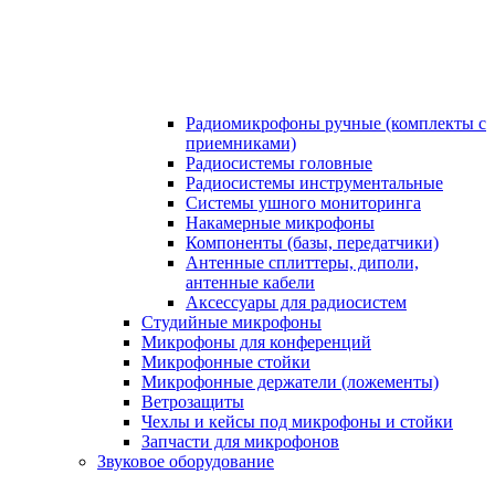
Радиомикрофоны ручные (комплекты с
приемниками)
Радиосистемы головные
Радиосистемы инструментальные
Системы ушного мониторинга
Накамерные микрофоны
Компоненты (базы, передатчики)
Антенные сплиттеры, диполи,
антенные кабели
Аксесcуары для радиосистем
Студийные микрофоны
Микрофоны для конференций
Микрофонные стойки
Микрофонные держатели (ложементы)
Ветрозащиты
Чехлы и кейсы под микрофоны и стойки
Запчасти для микрофонов
Звуковое оборудование