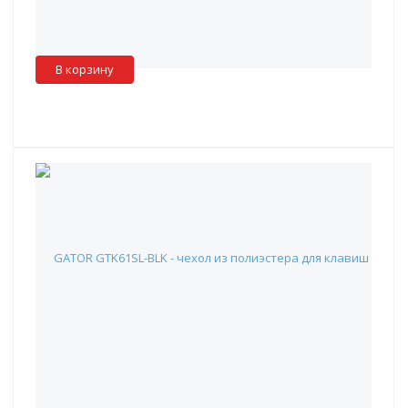
Красноярск
:
✖
Москва
:
✖
Склад партнера
:
✓
В корзину
GATOR GTK61SL-BLK - чехол из полиэстера для клавиш
формата slim ( 61 кл.)