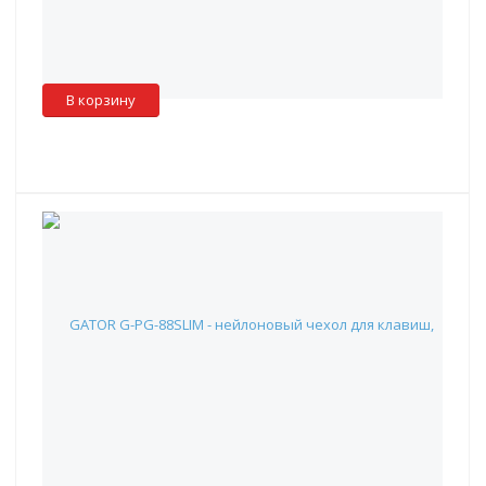
Наличие:
Красноярск
:
✖
Москва
:
✖
Склад партнера
:
✓
В корзину
GATOR G-PG-88SLIM - нейлоновый чехол для клавиш,