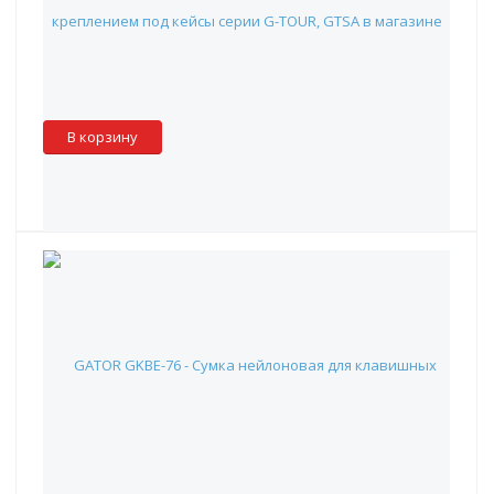
4 590 руб.
Наличие:
Красноярск
:
✖
Москва
:
✓
Склад партнера
:
✖
В корзину