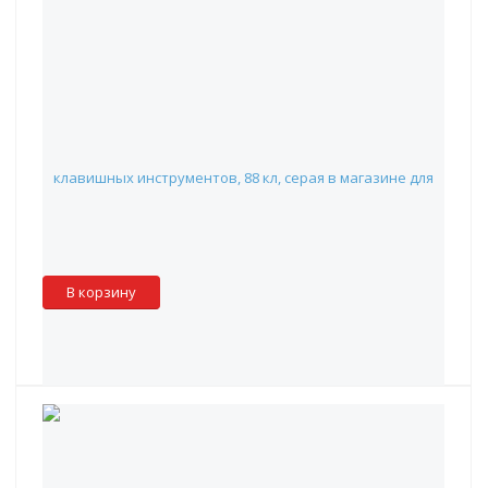
OnStage KDA7088G - накидка "антипыль" для клавишных
инструментов, 88 кл, серая
3 136 руб.
Наличие:
Красноярск
:
✓
Москва
:
✖
Склад партнера
:
✖
В корзину