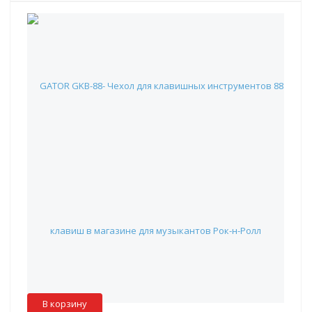
GATOR GKB-88- Чехол для клавишных инструментов 88
клавиш
9 490 руб.
Наличие:
Красноярск
:
✖
Москва
:
✖
Склад партнера
:
✓
В корзину