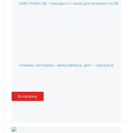
EMILY PIANO BK - Накидка от пыли для пианино на 88
клавиш, материал - микрофибра, цвет - чёрный
390 руб.
Наличие:
Красноярск
:
✓
Москва
:
✖
Склад партнера
:
✓
В корзину