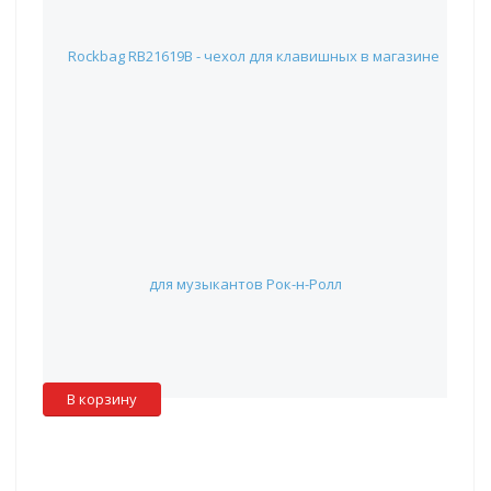
Rockbag RB21619B - чехол для клавишных
9 790 руб.
Наличие:
Красноярск
:
✖
Москва
:
✖
Склад партнера
:
✓
В корзину