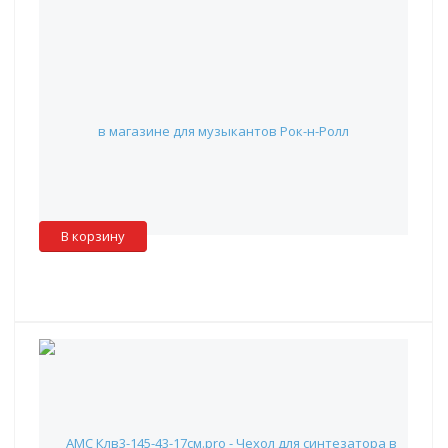
GATOR G-PG-76 - нейлоновый чехол для клавиш, (76кл.)
22 990 руб.
Наличие:
Красноярск
:
✖
Москва
:
✖
Склад партнера
:
✓
В корзину