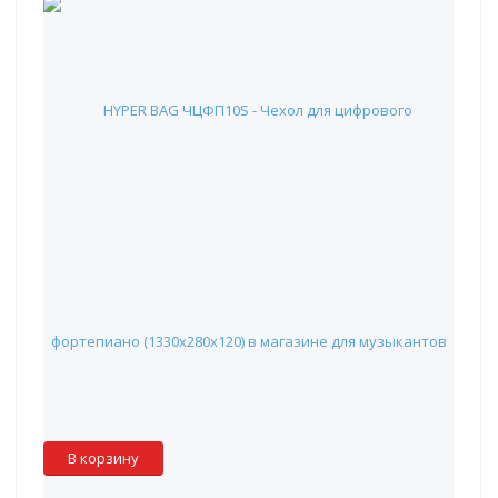
HYPER BAG ЧЦФП10S - Чехол для цифрового фортепиано
(1330х280х120)
2 825 руб.
Наличие:
Красноярск
:
✓
Москва
:
✖
Склад партнера
:
✖
В корзину