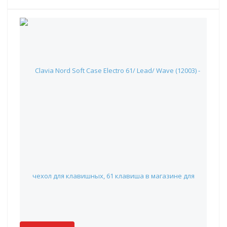
Clavia Nord Soft Case Electro 61/ Lead/ Wave (12003) - чехол
для клавишных, 61 клавиша
19 115 руб.
Наличие:
Красноярск
:
✖
Москва
:
✖
Склад партнера
:
✓