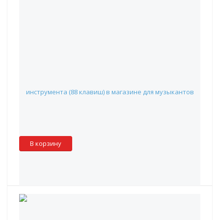
GATOR GKB-88 SLXL - чехол для клавишного инструмента
(88 клавиш)
9 990 руб.
Наличие:
Красноярск
:
✖
Москва
:
✖
Склад партнера
:
✓
В корзину