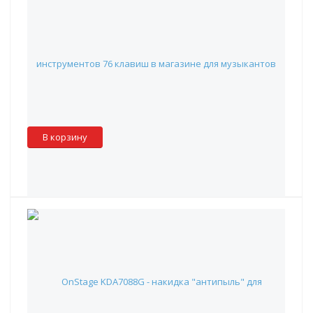
GATOR GKBE-76 - Сумка нейлоновая для клавишных
инструментов 76 клавиш
3 406 руб.
Наличие:
Красноярск
:
✓
Москва
:
✖
Склад партнера
:
✓
В корзину