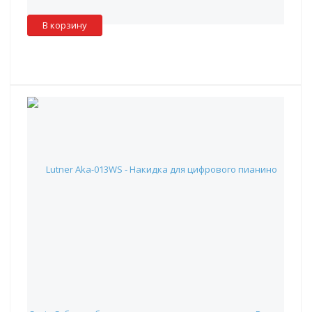
Склад партнера
:
✖
В корзину
Lutner Aka-013WS - Накидка для цифрового пианино Casio
S, белая, бархат