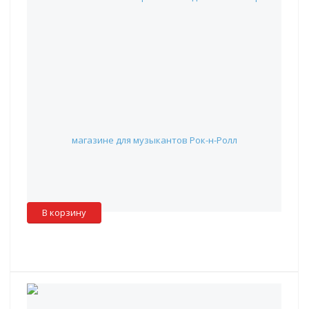
АМС Клв3-145-43-17см.pro - Чехол для синтезатора
22 310 руб.
Наличие:
Красноярск
:
✖
Москва
:
✖
Склад партнера
:
✓
В корзину