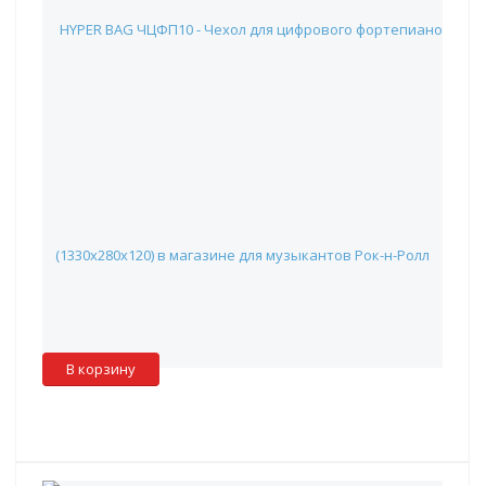
HYPER BAG ЧЦФП10 - Чехол для цифрового фортепиано
(1330х280х120)
2 898 руб.
Наличие:
Красноярск
:
✓
Москва
:
✖
Склад партнера
:
✖
В корзину