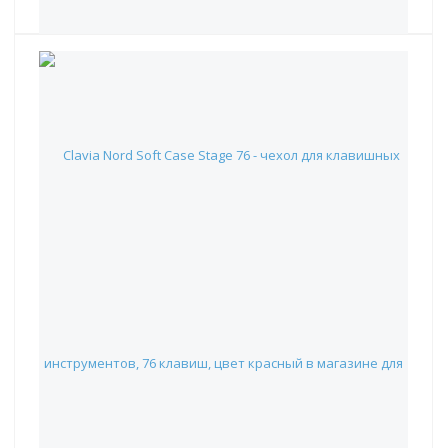
Clavia Nord Soft Case Stage 76 - чехол для клавишных
инструментов, 76 клавиш, цвет красный
38 240 руб.
Наличие:
Красноярск
:
✖
Москва
:
✖
Склад партнера
:
✓