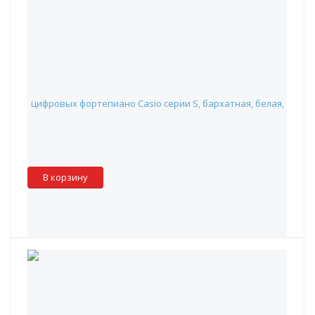
Aurora AU-NDP88CS-WH Aurora-88S - Накидка для
цифровых фортепиано Casio серии S, бархатная, белая,
1 050 руб.
Наличие:
Красноярск
:
✓
Москва
:
✖
Склад партнера
:
✓
В корзину