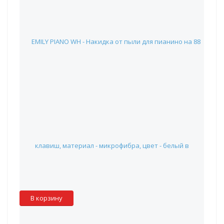
EMILY PIANO WH - Накидка от пыли для пианино на 88
клавиш, материал - микрофибра, цвет - белый
390 руб.
Наличие:
Красноярск
:
✓
Москва
:
✖
Склад партнера
:
✓
В корзину