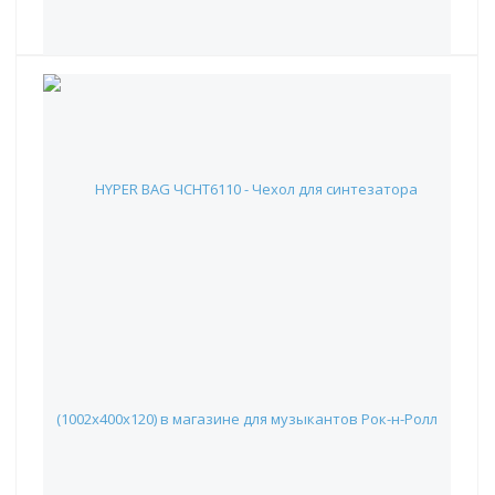
HYPER BAG ЧСНТ6110 - Чехол для синтезатора
(1002х400х120)
2 606 руб.
Наличие:
Красноярск
:
✓
Москва
:
✖