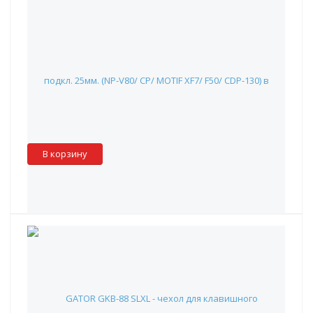
Rockbag RB21620B - чехол для клавишных 136х40х16,
подкл. 25мм. (NP-V80/ CP/ MOTIF XF7/ F50/ CDP-130)
9 990 руб.
Наличие:
Красноярск
:
✖
Москва
:
✖
Склад партнера
:
✓
В корзину