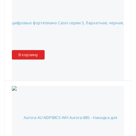
Aurora AU-NDP88CS-BK Aurora-88S - Накидка для
цифровых фортепиано Casio серии S, бархатная, черная,
1 300 руб.
Наличие:
Красноярск
:
✓
Москва
:
✖
Склад партнера
:
✓
В корзину