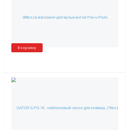
(88кл.)
23 990 руб.
Наличие:
Красноярск
:
✖
Москва
:
✖
Склад партнера
:
✓
В корзину