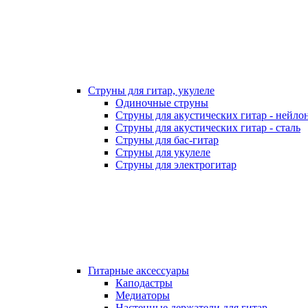
Струны для гитар, укулеле
Одиночные струны
Струны для акустических гитар - нейло
Струны для акустических гитар - сталь
Струны для бас-гитар
Струны для укулеле
Струны для электрогитар
Гитарные аксессуары
Каподастры
Медиаторы
Настенные держатели для гитар