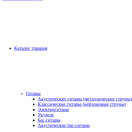
Каталог товаров
Гитары
Акустические гитары (металлические струны)
Классические гитары (нейлоновые струны)
Электрогитары
Укулеле
Бас-гитары
Акустические бас-гитары