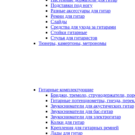
Подставки под ногу
Разные аксессуары для гитар
Ремни для гитар
Слайды
Средства для ухода за гитарами
Стойки гитарные
Стулья для гитаристов
Тюнеры, камертоны, метрономы
Гитарные комплектующие
Бриджи, тремоло, струнодержатели, по
Гитарные потенциометры, гнезда, пере
Звукосниматели для акустических гитар
Звукосниматели для бас-гитар
Звукосниматели для электрогитар
Колки для гитар
Крепления для гитарных ремней
Лады для гитар