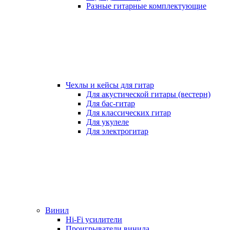
Разные гитарные комплектующие
Чехлы и кейсы для гитар
Для акустической гитары (вестерн)
Для бас-гитар
Для классических гитар
Для укулеле
Для электрогитар
Винил
Hi-Fi усилители
Проигрыватели винила