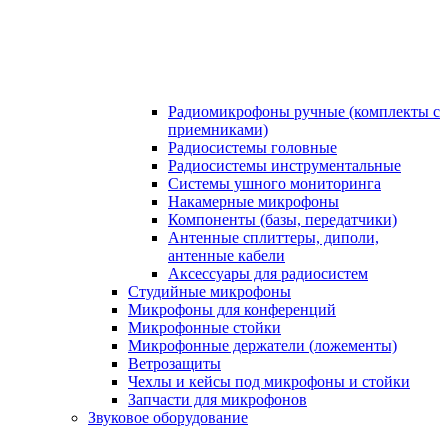
Радиомикрофоны ручные (комплекты с
приемниками)
Радиосистемы головные
Радиосистемы инструментальные
Системы ушного мониторинга
Накамерные микрофоны
Компоненты (базы, передатчики)
Антенные сплиттеры, диполи,
антенные кабели
Аксесcуары для радиосистем
Студийные микрофоны
Микрофоны для конференций
Микрофонные стойки
Микрофонные держатели (ложементы)
Ветрозащиты
Чехлы и кейсы под микрофоны и стойки
Запчасти для микрофонов
Звуковое оборудование