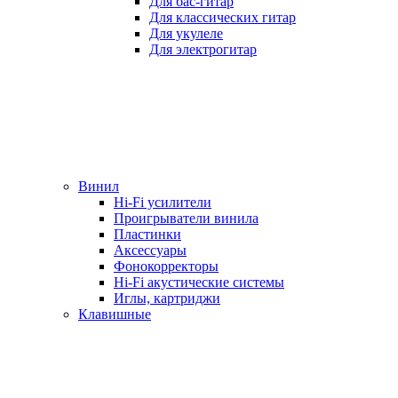
Для бас-гитар
Для классических гитар
Для укулеле
Для электрогитар
Винил
Hi-Fi усилители
Проигрыватели винила
Пластинки
Аксессуары
Фонокорректоры
Hi-Fi акустические системы
Иглы, картриджи
Клавишные