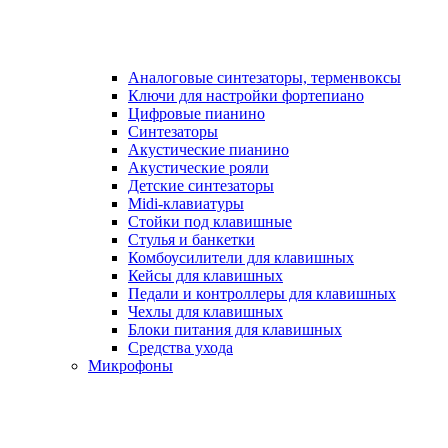
Аналоговые синтезаторы, терменвоксы
Ключи для настройки фортепиано
Цифровые пианино
Синтезаторы
Акустические пианино
Акустические рояли
Детские синтезаторы
Midi-клавиатуры
Стойки под клавишные
Стулья и банкетки
Комбоусилители для клавишных
Кейсы для клавишных
Педали и контроллеры для клавишных
Чехлы для клавишных
Блоки питания для клавишных
Средства ухода
Микрофоны