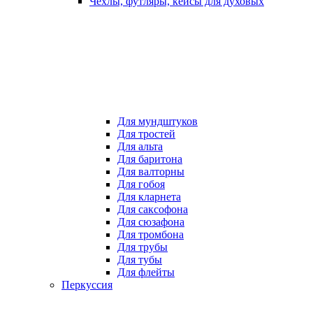
Чехлы, футляры, кейсы для духовых
Для мундштуков
Для тростей
Для альта
Для баритона
Для валторны
Для гобоя
Для кларнета
Для саксофона
Для сюзафона
Для тромбона
Для трубы
Для тубы
Для флейты
Перкуссия