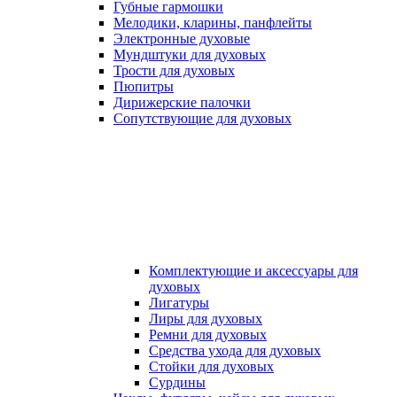
Губные гармошки
Мелодики, кларины, панфлейты
Электронные духовые
Мундштуки для духовых
Трости для духовых
Пюпитры
Дирижерские палочки
Сопутствующие для духовых
Комплектующие и аксессуары для
духовых
Лигатуры
Лиры для духовых
Ремни для духовых
Средства ухода для духовых
Стойки для духовых
Сурдины