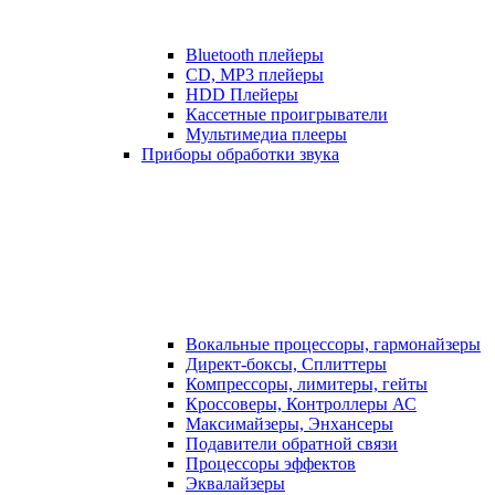
Bluetooth плейеры
CD, MP3 плейеры
HDD Плейеры
Кассетные проигрыватели
Мультимедиа плееры
Приборы обработки звука
Вокальные процессоры, гармонайзеры
Директ-боксы, Сплиттеры
Компрессоры, лимитеры, гейты
Кроссоверы, Контроллеры АС
Максимайзеры, Энхансеры
Подавители обратной связи
Процессоры эффектов
Эквалайзеры