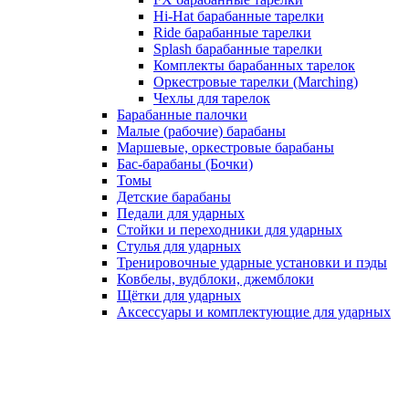
Hi-Hat барабанные тарелки
Ride барабанные тарелки
Splash барабанные тарелки
Комплекты барабанных тарелок
Оркестровые тарелки (Marching)
Чехлы для тарелок
Барабанные палочки
Малые (рабочие) барабаны
Маршевые, оркестровые барабаны
Бас-барабаны (Бочки)
Томы
Детские барабаны
Педали для ударных
Стойки и переходники для ударных
Стулья для ударных
Тренировочные ударные установки и пэды
Ковбелы, вудблоки, джемблоки
Щётки для ударных
Аксесcуары и комплектующие для ударных