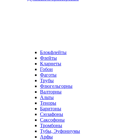
Блокфлейты
Флейты
Кларнеты
Гобои
Фаготы
Трубы
Флюгельгорны
Валторны
Альты
Теноры
Баритоны
Сюзафоны
Саксофоны
Тромбоны
Тубы, Эуфониумы
Арфы