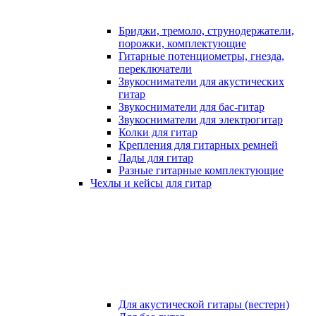
Бриджи, тремоло, струнодержатели,
порожки, комплектующие
Гитарные потенциометры, гнезда,
переключатели
Звукосниматели для акустических
гитар
Звукосниматели для бас-гитар
Звукосниматели для электрогитар
Колки для гитар
Крепления для гитарных ремней
Лады для гитар
Разные гитарные комплектующие
Чехлы и кейсы для гитар
Для акустической гитары (вестерн)