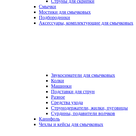
Струны для скрипки
Смычки
Мостики для смычковых
Подбородники
Аксеcсуары, комплектующие для смычковых
Звукосиматели для смычковых
Колки
Машинки
Подставки для струн
Разное
Средства ухода
Струнодержатели, жилки, пуговицы
Сурдины, подавители волчков
Канифоль
Чехлы и кейсы для смычковых