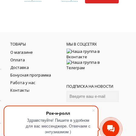
ТОВАРЫ
МЫ В СОЦСЕТЯХ
О магазине
Оплата
Доставка
йки фортепиано
Бонусная программа
Работа у нас
ПОДПИСКА НА НОВОСТИ
Контакты
тели
электрогитар
Рок-н-ролл
гитар
Здравствуйте! Пишите в удобном
ля бас-гитар
для вас мессенджере. Отвечаем с
энтузиазмом )