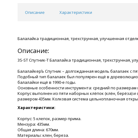
Описание
Характеристики
Балалайка традиционная, трехструнная, улучшенная отдел
Описание:
3S-ST Спутник-Т Балалайка традиционная, трехструнная, у
БалалайкерЪ Спутник – долгожданная модель балалаек с п
Подобный тип балалаек был популярен ещё в дореволюцио
балалайки ещё в 1990-е годы.
Основные особенности инструмента: средний по размерам к
Корпус выполнен из пяти наборных клёпок (клён, берёза) и
размером 435мм. Колковая система цельнопланочная открыт
Характеристики:
Корпус: 5 клепок, размер прима.
Мензура: 435мм.
Общая длина: 670мм.
Материалы: клен, береза.