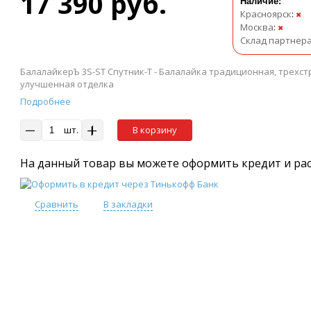
17 390 руб.
Наличие:
Красноярск
:
✖
Москва
:
✖
Склад партнер
БалалайкерЪ 3S-ST Спутник-Т - Балалайка традиционная, трехст
улучшенная отделка
Подробнее
шт.
В корзину
На данный товар вы можете оформить кредит и ра
Сравнить
В закладки