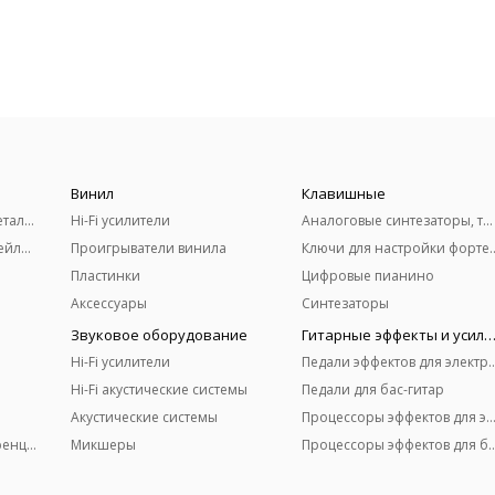
Винил
Клавишные
Акустические гитары (металлические струны)
Hi-Fi усилители
Аналоговые синтезаторы, терменвоксы
Классические гитары (нейлоновые струны)
Проигрыватели винила
Ключи для настро
Пластинки
Цифровые пианино
Аксессуары
Синтезаторы
Звуковое оборудование
Гитарные эффекты и усили
Hi-Fi усилители
Педали эффектов для 
Hi-Fi акустические системы
Педали для бас-гитар
Акустические системы
Процессоры эффектов для электро
Микрофоны для конференций
Микшеры
Процессоры эффектов д