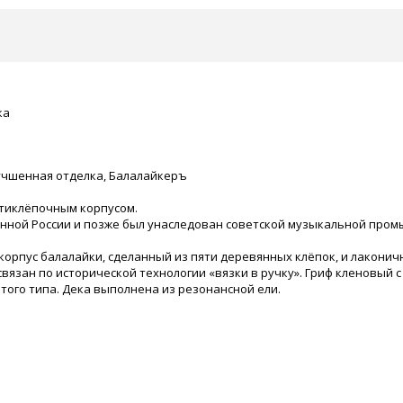
ка
лучшенная отделка, Балалайкеръ
ятиклёпочным корпусом.
нной России и позже был унаследован советской музыкальной пр
орпус балалайки, сделанный из пяти деревянных клёпок, и лаконич
 связан по исторической технологии «вязки в ручку». Гриф кленовый
ого типа. Дека выполнена из резонансной ели.