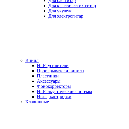
Для бас-гитар
Для классических гитар
Для укулеле
Для электрогитар
Винил
Hi-Fi усилители
Проигрыватели винила
Пластинки
Аксессуары
Фонокорректоры
Hi-Fi акустические системы
Иглы, картриджи
Клавишные