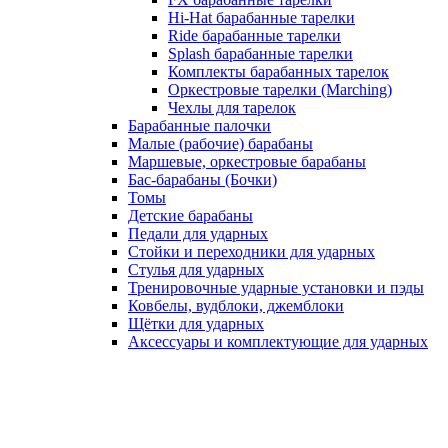
Hi-Hat барабанные тарелки
Ride барабанные тарелки
Splash барабанные тарелки
Комплекты барабанных тарелок
Оркестровые тарелки (Marching)
Чехлы для тарелок
Барабанные палочки
Малые (рабочие) барабаны
Маршевые, оркестровые барабаны
Бас-барабаны (Бочки)
Томы
Детские барабаны
Педали для ударных
Стойки и переходники для ударных
Стулья для ударных
Тренировочные ударные установки и пэды
Ковбелы, вудблоки, джемблоки
Щётки для ударных
Аксесcуары и комплектующие для ударных