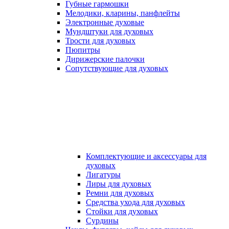
Губные гармошки
Мелодики, кларины, панфлейты
Электронные духовые
Мундштуки для духовых
Трости для духовых
Пюпитры
Дирижерские палочки
Сопутствующие для духовых
Комплектующие и аксессуары для
духовых
Лигатуры
Лиры для духовых
Ремни для духовых
Средства ухода для духовых
Стойки для духовых
Сурдины