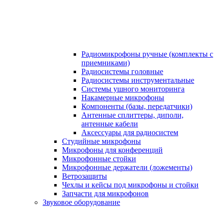
Радиомикрофоны ручные (комплекты с
приемниками)
Радиосистемы головные
Радиосистемы инструментальные
Системы ушного мониторинга
Накамерные микрофоны
Компоненты (базы, передатчики)
Антенные сплиттеры, диполи,
антенные кабели
Аксесcуары для радиосистем
Студийные микрофоны
Микрофоны для конференций
Микрофонные стойки
Микрофонные держатели (ложементы)
Ветрозащиты
Чехлы и кейсы под микрофоны и стойки
Запчасти для микрофонов
Звуковое оборудование