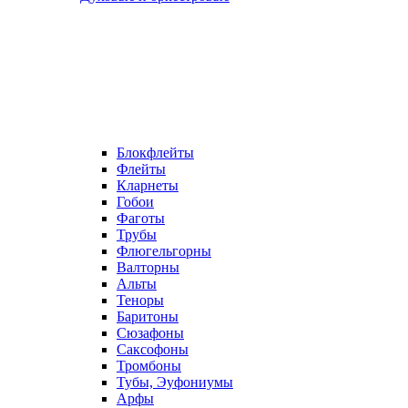
Блокфлейты
Флейты
Кларнеты
Гобои
Фаготы
Трубы
Флюгельгорны
Валторны
Альты
Теноры
Баритоны
Сюзафоны
Саксофоны
Тромбоны
Тубы, Эуфониумы
Арфы