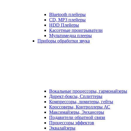
Bluetooth плейеры
CD, MP3 плейеры
HDD Плейеры
Кассетные проигрыватели
Мультимедиа плееры
Приборы обработки звука
Вокальные процессоры, гармонайзеры
Директ-боксы, Сплиттеры
Компрессоры, лимитеры, гейты
Кроссоверы, Контроллеры АС
Максимайзеры, Энхансеры
Подавители обратной связи
Процессоры эффектов
Эквалайзеры