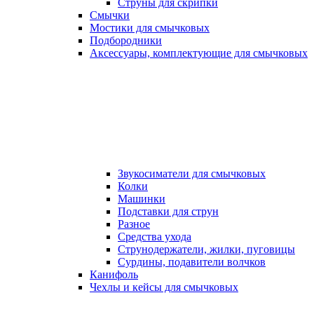
Струны для скрипки
Смычки
Мостики для смычковых
Подбородники
Аксеcсуары, комплектующие для смычковых
Звукосиматели для смычковых
Колки
Машинки
Подставки для струн
Разное
Средства ухода
Струнодержатели, жилки, пуговицы
Сурдины, подавители волчков
Канифоль
Чехлы и кейсы для смычковых