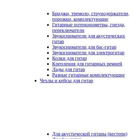
Бриджи, тремоло, струнодержатели,
порожки, комплектующие
Гитарные потенциометры, гнезда,
переключатели
Звукосниматели для акустических
гитар
Звукосниматели для бас-гитар
Звукосниматели для электрогитар
Колки для гитар
Крепления для гитарных ремней
Лады для гитар
Разные гитарные комплектующие
Чехлы и кейсы для гитар
Для акустической гитары (вестерн)