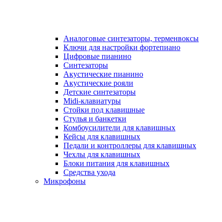
Аналоговые синтезаторы, терменвоксы
Ключи для настройки фортепиано
Цифровые пианино
Синтезаторы
Акустические пианино
Акустические рояли
Детские синтезаторы
Midi-клавиатуры
Стойки под клавишные
Стулья и банкетки
Комбоусилители для клавишных
Кейсы для клавишных
Педали и контроллеры для клавишных
Чехлы для клавишных
Блоки питания для клавишных
Средства ухода
Микрофоны