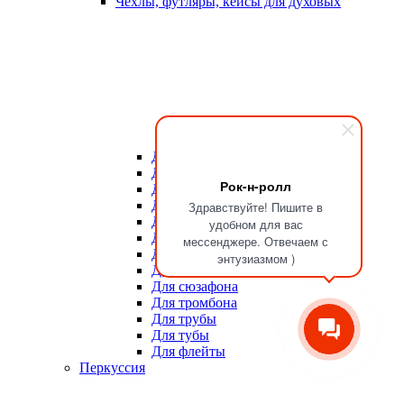
Чехлы, футляры, кейсы для духовых
Для мундштуков
Для тростей
Рок-н-ролл
Для альта
Для баритона
Здравствуйте! Пишите в
Для валторны
удобном для вас
Для гобоя
мессенджере. Отвечаем с
Для кларнета
энтузиазмом )
Для саксофона
Для сюзафона
Для тромбона
Для трубы
Для тубы
Для флейты
Перкуссия