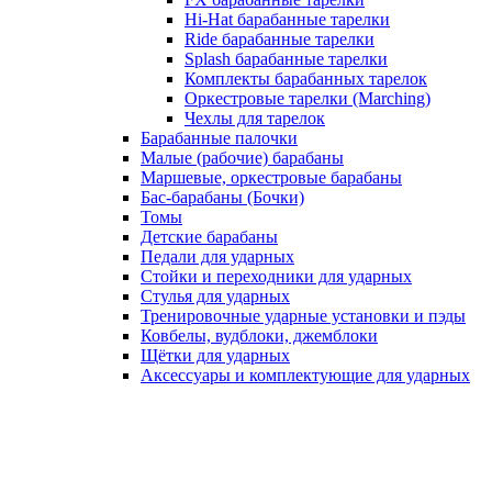
Hi-Hat барабанные тарелки
Ride барабанные тарелки
Splash барабанные тарелки
Комплекты барабанных тарелок
Оркестровые тарелки (Marching)
Чехлы для тарелок
Барабанные палочки
Малые (рабочие) барабаны
Маршевые, оркестровые барабаны
Бас-барабаны (Бочки)
Томы
Детские барабаны
Педали для ударных
Стойки и переходники для ударных
Стулья для ударных
Тренировочные ударные установки и пэды
Ковбелы, вудблоки, джемблоки
Щётки для ударных
Аксесcуары и комплектующие для ударных