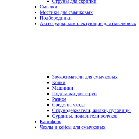
Струны для скрипки
Смычки
Мостики для смычковых
Подбородники
Аксеcсуары, комплектующие для смычковых
Звукосиматели для смычковых
Колки
Машинки
Подставки для струн
Разное
Средства ухода
Струнодержатели, жилки, пуговицы
Сурдины, подавители волчков
Канифоль
Чехлы и кейсы для смычковых