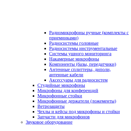
Радиомикрофоны ручные (комплекты с
приемниками)
Радиосистемы головные
Радиосистемы инструментальные
Системы ушного мониторинга
Накамерные микрофоны
Компоненты (базы, передатчики)
Антенные сплиттеры, диполи,
антенные кабели
Аксесcуары для радиосистем
Студийные микрофоны
Микрофоны для конференций
Микрофонные стойки
Микрофонные держатели (ложементы)
Ветрозащиты
Чехлы и кейсы под микрофоны и стойки
Запчасти для микрофонов
Звуковое оборудование