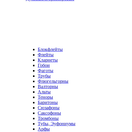
Блокфлейты
Флейты
Кларнеты
Гобои
Фаготы
Трубы
Флюгельгорны
Валторны
Альты
Теноры
Баритоны
Сюзафоны
Саксофоны
Тромбоны
Тубы, Эуфониумы
Арфы