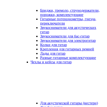
Бриджи, тремоло, струнодержатели,
порожки, комплектующие
Гитарные потенциометры, гнезда,
переключатели
Звукосниматели для акустических
гитар
Звукосниматели для бас-гитар
Звукосниматели для электрогитар
Колки для гитар
Крепления для гитарных ремней
Лады для гитар
Разные гитарные комплектующие
Чехлы и кейсы для гитар
Для акустической гитары (вестерн)