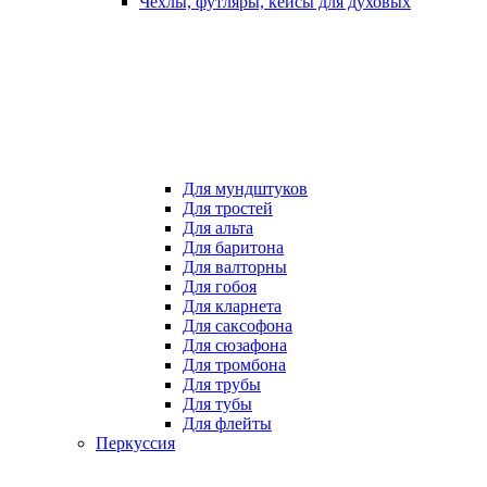
Чехлы, футляры, кейсы для духовых
Для мундштуков
Для тростей
Для альта
Для баритона
Для валторны
Для гобоя
Для кларнета
Для саксофона
Для сюзафона
Для тромбона
Для трубы
Для тубы
Для флейты
Перкуссия