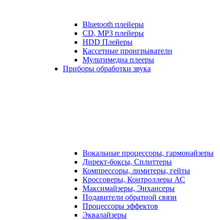
Bluetooth плейеры
CD, MP3 плейеры
HDD Плейеры
Кассетные проигрыватели
Мультимедиа плееры
Приборы обработки звука
Вокальные процессоры, гармонайзеры
Директ-боксы, Сплиттеры
Компрессоры, лимитеры, гейты
Кроссоверы, Контроллеры АС
Максимайзеры, Энхансеры
Подавители обратной связи
Процессоры эффектов
Эквалайзеры