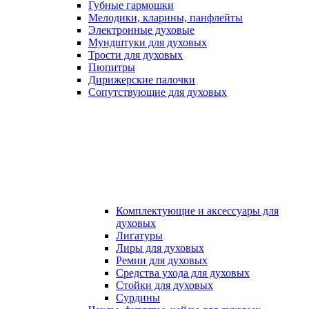
Губные гармошки
Мелодики, кларины, панфлейты
Электронные духовые
Мундштуки для духовых
Трости для духовых
Пюпитры
Дирижерские палочки
Сопутствующие для духовых
Комплектующие и аксессуары для
духовых
Лигатуры
Лиры для духовых
Ремни для духовых
Средства ухода для духовых
Стойки для духовых
Сурдины