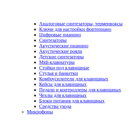
Аналоговые синтезаторы, терменвоксы
Ключи для настройки фортепиано
Цифровые пианино
Синтезаторы
Акустические пианино
Акустические рояли
Детские синтезаторы
Midi-клавиатуры
Стойки под клавишные
Стулья и банкетки
Комбоусилители для клавишных
Кейсы для клавишных
Педали и контроллеры для клавишных
Чехлы для клавишных
Блоки питания для клавишных
Средства ухода
Микрофоны