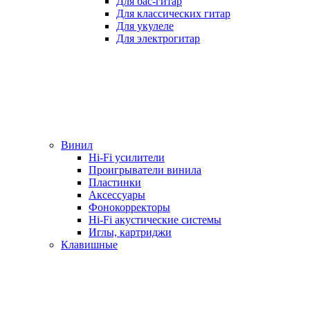
Для бас-гитар
Для классических гитар
Для укулеле
Для электрогитар
Винил
Hi-Fi усилители
Проигрыватели винила
Пластинки
Аксессуары
Фонокорректоры
Hi-Fi акустические системы
Иглы, картриджи
Клавишные