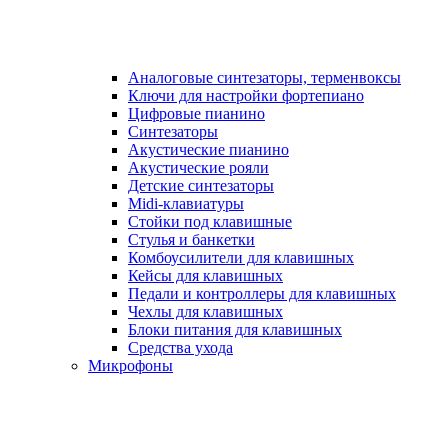
Аналоговые синтезаторы, терменвоксы
Ключи для настройки фортепиано
Цифровые пианино
Синтезаторы
Акустические пианино
Акустические рояли
Детские синтезаторы
Midi-клавиатуры
Стойки под клавишные
Стулья и банкетки
Комбоусилители для клавишных
Кейсы для клавишных
Педали и контроллеры для клавишных
Чехлы для клавишных
Блоки питания для клавишных
Средства ухода
Микрофоны