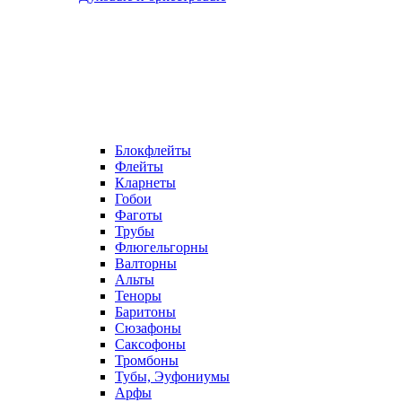
Блокфлейты
Флейты
Кларнеты
Гобои
Фаготы
Трубы
Флюгельгорны
Валторны
Альты
Теноры
Баритоны
Сюзафоны
Саксофоны
Тромбоны
Тубы, Эуфониумы
Арфы