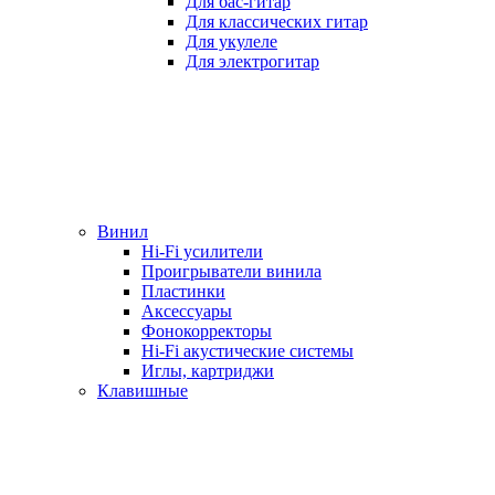
Для бас-гитар
Для классических гитар
Для укулеле
Для электрогитар
Винил
Hi-Fi усилители
Проигрыватели винила
Пластинки
Аксессуары
Фонокорректоры
Hi-Fi акустические системы
Иглы, картриджи
Клавишные