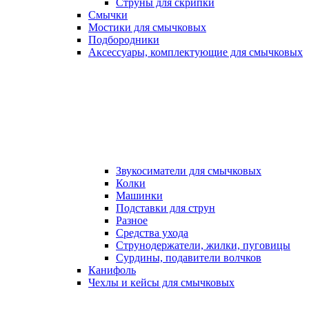
Струны для скрипки
Смычки
Мостики для смычковых
Подбородники
Аксеcсуары, комплектующие для смычковых
Звукосиматели для смычковых
Колки
Машинки
Подставки для струн
Разное
Средства ухода
Струнодержатели, жилки, пуговицы
Сурдины, подавители волчков
Канифоль
Чехлы и кейсы для смычковых