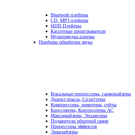
Bluetooth плейеры
CD, MP3 плейеры
HDD Плейеры
Кассетные проигрыватели
Мультимедиа плееры
Приборы обработки звука
Вокальные процессоры, гармонайзеры
Директ-боксы, Сплиттеры
Компрессоры, лимитеры, гейты
Кроссоверы, Контроллеры АС
Максимайзеры, Энхансеры
Подавители обратной связи
Процессоры эффектов
Эквалайзеры