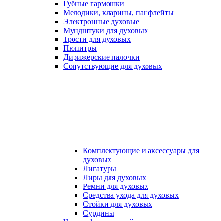
Губные гармошки
Мелодики, кларины, панфлейты
Электронные духовые
Мундштуки для духовых
Трости для духовых
Пюпитры
Дирижерские палочки
Сопутствующие для духовых
Комплектующие и аксессуары для
духовых
Лигатуры
Лиры для духовых
Ремни для духовых
Средства ухода для духовых
Стойки для духовых
Сурдины