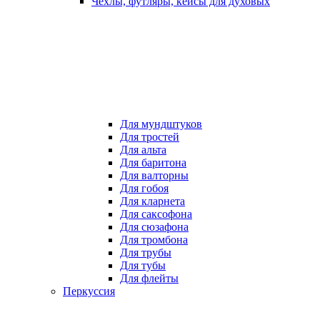
Чехлы, футляры, кейсы для духовых
Для мундштуков
Для тростей
Для альта
Для баритона
Для валторны
Для гобоя
Для кларнета
Для саксофона
Для сюзафона
Для тромбона
Для трубы
Для тубы
Для флейты
Перкуссия