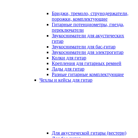
Бриджи, тремоло, струнодержатели,
порожки, комплектующие
Гитарные потенциометры, гнезда,
переключатели
Звукосниматели для акустических
гитар
Звукосниматели для бас-гитар
Звукосниматели для электрогитар
Колки для гитар
Крепления для гитарных ремней
Лады для гитар
Разные гитарные комплектующие
Чехлы и кейсы для гитар
Для акустической гитары (вестерн)