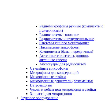
Радиомикрофоны ручные (комплекты с
приемниками)
Радиосистемы головные
Радиосистемы инструментальные
Системы ушного мониторинга
Накамерные микрофоны
Компоненты (базы, передатчики)
Антенные сплиттеры, диполи,
антенные кабели
Аксесcуары для радиосистем
Студийные микрофоны
Микрофоны для конференций
Микрофонные стойки
Микрофонные держатели (ложементы)
Ветрозащиты
Чехлы и кейсы под микрофоны и стойки
Запчасти для микрофонов
Звуковое оборудование