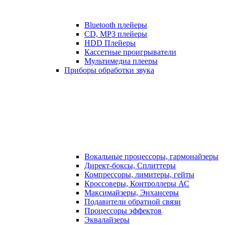
Bluetooth плейеры
CD, MP3 плейеры
HDD Плейеры
Кассетные проигрыватели
Мультимедиа плееры
Приборы обработки звука
Вокальные процессоры, гармонайзеры
Директ-боксы, Сплиттеры
Компрессоры, лимитеры, гейты
Кроссоверы, Контроллеры АС
Максимайзеры, Энхансеры
Подавители обратной связи
Процессоры эффектов
Эквалайзеры