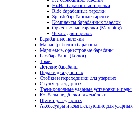
Hi-Hat барабанные тарелки
Ride барабанные тарелки
Splash барабанные тарелки
Комплекты барабанных тарелок
Оркестровые тарелки (Marching)
Чехлы для тарелок
Барабанные палочки
Малые (рабочие) барабаны
Маршевые, оркестровые барабаны
Бас-барабаны (Бочки)
Томы
Детские барабаны
Педали для ударных
Стойки и переходники для ударных
Стулья для ударных
Тренировочные ударные установки и пэды
Ковбелы, вудблоки, джемблоки
Щётки для ударных
Аксесcуары и комплектующие для ударных