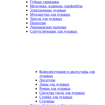
Губные гармошки
Мелодики, кларины, панфлейты
Электронные духовые
Мундштуки для духовых
Трости для духовых
Пюпитры
Дирижерские палочки
Сопутствующие для духовых
Комплектующие и аксессуары для
духовых
Лигатуры
Лиры для духовых
Ремни для духовых
Средства ухода для духовых
Стойки для духовых
Сурдины