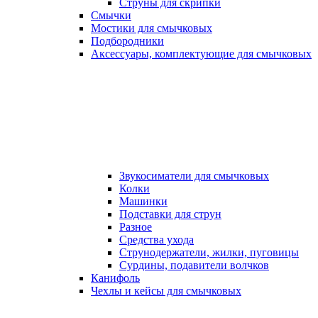
Струны для скрипки
Смычки
Мостики для смычковых
Подбородники
Аксеcсуары, комплектующие для смычковых
Звукосиматели для смычковых
Колки
Машинки
Подставки для струн
Разное
Средства ухода
Струнодержатели, жилки, пуговицы
Сурдины, подавители волчков
Канифоль
Чехлы и кейсы для смычковых