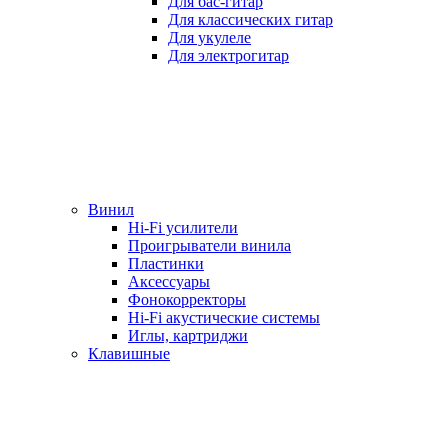
Для бас-гитар
Для классических гитар
Для укулеле
Для электрогитар
Винил
Hi-Fi усилители
Проигрыватели винила
Пластинки
Аксессуары
Фонокорректоры
Hi-Fi акустические системы
Иглы, картриджи
Клавишные