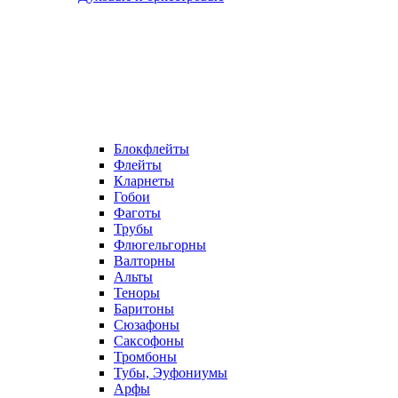
Блокфлейты
Флейты
Кларнеты
Гобои
Фаготы
Трубы
Флюгельгорны
Валторны
Альты
Теноры
Баритоны
Сюзафоны
Саксофоны
Тромбоны
Тубы, Эуфониумы
Арфы