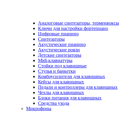
Аналоговые синтезаторы, терменвоксы
Ключи для настройки фортепиано
Цифровые пианино
Синтезаторы
Акустические пианино
Акустические рояли
Детские синтезаторы
Midi-клавиатуры
Стойки под клавишные
Стулья и банкетки
Комбоусилители для клавишных
Кейсы для клавишных
Педали и контроллеры для клавишных
Чехлы для клавишных
Блоки питания для клавишных
Средства ухода
Микрофоны