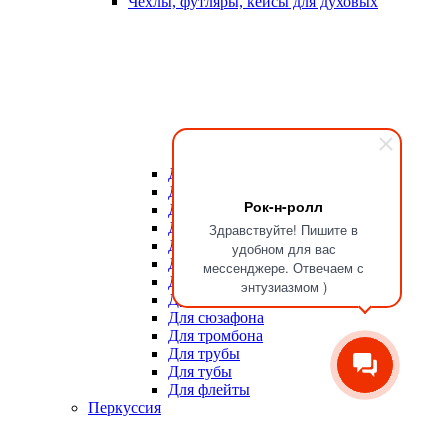
Чехлы, футляры, кейсы для духовых
Для мундштуков
Для тростей
Рок-н-ролл
Для альта
Для баритона
Здравствуйте! Пишите в
Для валторны
удобном для вас
Для гобоя
мессенджере. Отвечаем с
Для кларнета
энтузиазмом )
Для саксофона
Для сюзафона
Для тромбона
Для трубы
Для тубы
Для флейты
Перкуссия