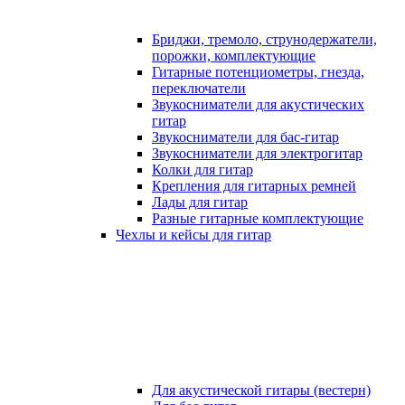
Бриджи, тремоло, струнодержатели,
порожки, комплектующие
Гитарные потенциометры, гнезда,
переключатели
Звукосниматели для акустических
гитар
Звукосниматели для бас-гитар
Звукосниматели для электрогитар
Колки для гитар
Крепления для гитарных ремней
Лады для гитар
Разные гитарные комплектующие
Чехлы и кейсы для гитар
Для акустической гитары (вестерн)