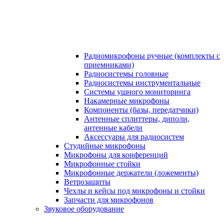
Радиомикрофоны ручные (комплекты с
приемниками)
Радиосистемы головные
Радиосистемы инструментальные
Системы ушного мониторинга
Накамерные микрофоны
Компоненты (базы, передатчики)
Антенные сплиттеры, диполи,
антенные кабели
Аксесcуары для радиосистем
Студийные микрофоны
Микрофоны для конференций
Микрофонные стойки
Микрофонные держатели (ложементы)
Ветрозащиты
Чехлы и кейсы под микрофоны и стойки
Запчасти для микрофонов
Звуковое оборудование