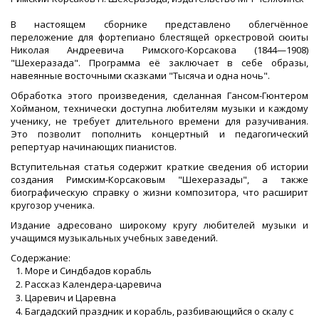
В настоящем сборнике представлено облегчённое
переложение для фортепиано блестящей оркестровой сюиты
Николая Андреевича Римского-Корсакова (1844—1908)
"Шехеразада". Программа её заключает в себе образы,
навеянные восточными сказками "Тысяча и одна ночь".
Обработка этого произведения, сделанная Гансом-Гюнтером
Хойманом, технически доступна любителям музыки и каждому
ученику, не требует длительного времени для разучивания.
Это позволит пополнить концертный и педагогический
репертуар начинающих пианистов.
Вступительная статья содержит краткие сведения об истории
создания Римским-Корсаковым "Шехеразады", а также
биографическую справку о жизни композитора, что расширит
кругозор ученика.
Издание адресовано широкому кругу любителей музыки и
учащимся музыкальных учебных заведений.
Содержание:
Море и Синдбадов корабль
Рассказ Календера-царевича
Царевич и Царевна
Багдадский праздник и корабль, разбивающийся о скалу с