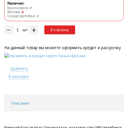
Наличие:
Красноярск
:
✓
Москва
:
✖
Склад партнера
:
✓
шт.
В корзину
На данный товар вы можете оформить кредит и рассрочку
Сравнить
В закладки
Описание
Римский-Корсаков Н. Шехеразада, издательство MPI Челябинск