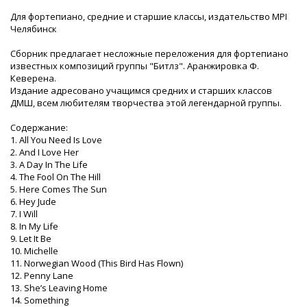
Для фортепиано, средние и старшие классы, издательство MPI
Челябинск
Сборник предлагает несложные переложения для фортепиано
известных композиций группы "Битлз". Аранжировка Ф.
Кеверена.
Издание адресовано учащимся средних и старших классов
ДМШ, всем любителям творчества этой легендарной группы.
Содержание:
1. All You Need Is Love
2. And I Love Her
3. A Day In The Life
4. The Fool On The Hill
5. Here Comes The Sun
6. Hey Jude
7. I Will
8. In My Life
9. Let It Be
10. Michelle
11. Norwegian Wood (This Bird Has Flown)
12. Penny Lane
13. She’s Leaving Home
14. Something